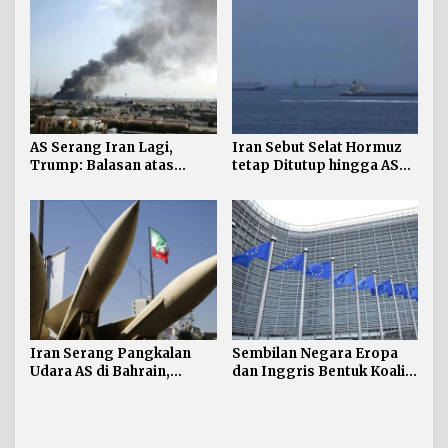
AS Serang Iran Lagi,
Iran Sebut Selat Hormuz
Trump: Balasan atas
tetap Ditutup hingga AS
Terbunuhnya Personel AS
Terima Persyaratan
Iran Serang Pangkalan
Sembilan Negara Eropa
Udara AS di Bahrain,
dan Inggris Bentuk Koalisi
Kuwait
Anti-rudal Balistik