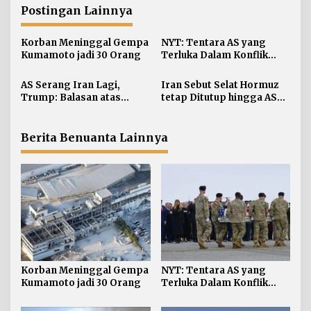
g
Postingan Lainnya
a
s
Korban Meninggal Gempa
NYT: Tentara AS yang
i
Kumamoto jadi 30 Orang
Terluka Dalam Konflik
Iran Bertambah, jadi 624
p
AS Serang Iran Lagi,
Iran Sebut Selat Hormuz
o
Trump: Balasan atas
tetap Ditutup hingga AS
s
Terbunuhnya Personel AS
Terima Persyaratan
Berita Benuanta Lainnya
Korban Meninggal Gempa
NYT: Tentara AS yang
Kumamoto jadi 30 Orang
Terluka Dalam Konflik
Iran Bertambah, jadi 624