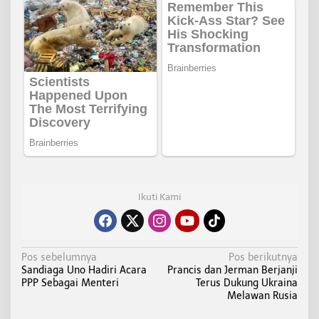
Ikuti Kami
N
Pos sebelumnya
Pos berikutnya
Sandiaga Uno Hadiri Acara
Prancis dan Jerman Berjanji
a
PPP Sebagai Menteri
Terus Dukung Ukraina
v
Melawan Rusia
i