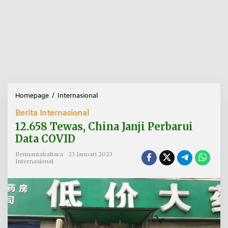
Homepage
/
Internasional
1
2
Berita Internasional
.
6
12.658 Tewas, China Janji Perbarui
5
Data COVID
8
T
Benuantakaltara
23 Januari 2023
e
Internasional
w
a
s
,
C
h
i