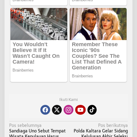
Ikuti Kami
N
Pos sebelumnya
Pos berikutnya
Sandiaga Uno Sebut Tempat
Polda Kaltara Gelar Sidang
a
Wisata Kepulauan Harus
Kelulusan Akhir Seleksi