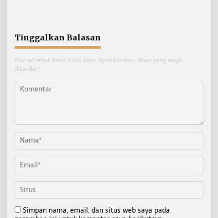
Disiapkan
KIPI, DPMPTSP: Investasi
Terus Menunjukkan Tren
Positif
Tinggalkan Balasan
Alamat email Anda tidak akan dipublikasikan.
Ruas yang wajib
ditandai
*
Simpan nama, email, dan situs web saya pada