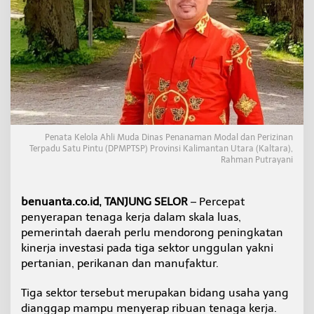
u
l
a
i
P
e
t
a
k
a
n
Penata Kelola Ahli Muda Dinas Penanaman Modal dan Perizinan
C
Terpadu Satu Pintu (DPMPTSP) Provinsi Kalimantan Utara (Kaltara),
i
Rahman Putrayani
p
t
a
benuanta.co.id, TANJUNG SELOR
– Percepat
L
penyerapan tenaga kerja dalam skala luas,
a
pemerintah daerah perlu mendorong peningkatan
p
a
kinerja investasi pada tiga sektor unggulan yakni
n
pertanian, perikanan dan manufaktur.
g
a
Tiga sektor tersebut merupakan bidang usaha yang
n
dianggap mampu menyerap ribuan tenaga kerja.
T