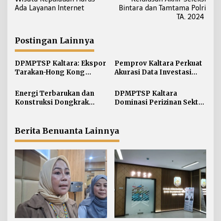
v
Ada Layanan Internet
Bintara dan Tamtama Polri
i
TA. 2024
g
a
Postingan Lainnya
s
i
DPMPTSP Kaltara: Ekspor
Pemprov Kaltara Perkuat
Tarakan-Hong Kong
Akurasi Data Investasi
p
Hanya Pengetatan
lewat Integrasi Sistem
o
Persyaratan
Pelaporan
Energi Terbarukan dan
DPMPTSP Kaltara
s
Konstruksi Dongkrak
Dominasi Perizinan Sektor
Investasi Kaltara
Perikanan Sepanjang 2025
Berita Benuanta Lainnya