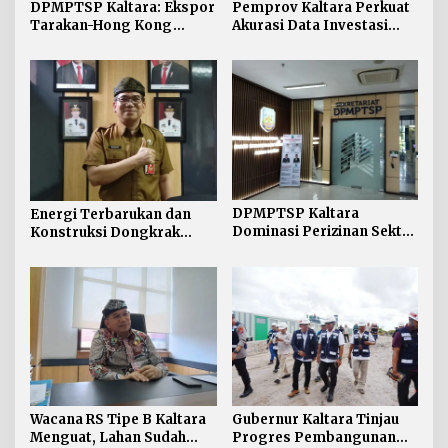
DPMPTSP Kaltara: Ekspor
Pemprov Kaltara Perkuat
Tarakan-Hong Kong
Akurasi Data Investasi
Hanya Pengetatan
lewat Integrasi Sistem
Persyaratan
Pelaporan
DPMPTSP Kaltara
Energi Terbarukan dan
Dominasi Perizinan Sektor
Konstruksi Dongkrak
Perikanan Sepanjang 2025
Investasi Kaltara
Wacana RS Tipe B Kaltara
Gubernur Kaltara Tinjau
Menguat, Lahan Sudah
Progres Pembangunan