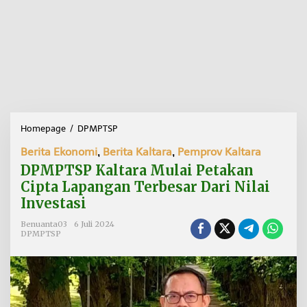
Homepage
/
DPMPTSP
D
P
Berita Ekonomi
,
Berita Kaltara
,
Pemprov Kaltara
M
P
DPMPTSP Kaltara Mulai Petakan
T
Cipta Lapangan Terbesar Dari Nilai
S
Investasi
P
K
Benuanta03
6 Juli 2024
a
DPMPTSP
l
t
a
r
a
M