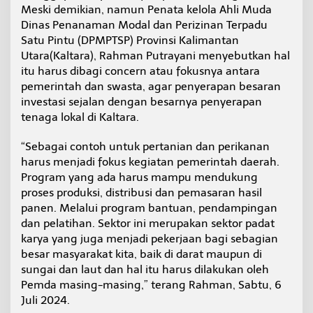
e
Meski demikian, namun Penata kelola Ahli Muda
r
Dinas Penanaman Modal dan Perizinan Terpadu
b
Satu Pintu (DPMPTSP) Provinsi Kalimantan
e
Utara(Kaltara), Rahman Putrayani menyebutkan hal
s
itu harus dibagi concern atau fokusnya antara
a
r
pemerintah dan swasta, agar penyerapan besaran
D
investasi sejalan dengan besarnya penyerapan
a
tenaga lokal di Kaltara.
r
i
“Sebagai contoh untuk pertanian dan perikanan
N
i
harus menjadi fokus kegiatan pemerintah daerah.
l
Program yang ada harus mampu mendukung
a
proses produksi, distribusi dan pemasaran hasil
i
panen. Melalui program bantuan, pendampingan
I
n
dan pelatihan. Sektor ini merupakan sektor padat
v
karya yang juga menjadi pekerjaan bagi sebagian
e
besar masyarakat kita, baik di darat maupun di
s
sungai dan laut dan hal itu harus dilakukan oleh
t
Pemda masing-masing,” terang Rahman, Sabtu, 6
a
s
Juli 2024.
i