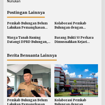
i
Nunukan
g
a
Postingan Lainnya
s
i
Pemkab Bulungan Belum
Kolaborasi Pemkab
Lakukan Pemangkasan
Bulungan dengan
p
TPP ASN, Bupati: Belum
Unikaltar, Satu
o
Ada Arahan Pusat
Desa/Kelurahan Satu
Warga Tanah Kuning
Barang Bukti 53 Perkara
s
Sarjana
Datangi DPRD Bulungan,
Dimusnahkan Kejari
Minta Hak Plasma 20
Bulungan, Masih
Persen segera
Didominasi Kasus Sabu
Diselesaikan
Berita Benuanta Lainnya
Pemkab Bulungan Belum
Kolaborasi Pemkab
Lakukan Pemangkasan
Bulungan dengan