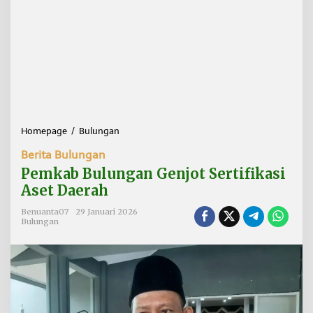
Homepage
/
Bulungan
P
e
Berita Bulungan
m
k
Pemkab Bulungan Genjot Sertifikasi
a
Aset Daerah
b
B
Benuanta07
29 Januari 2026
u
Bulungan
l
u
n
g
a
n
G