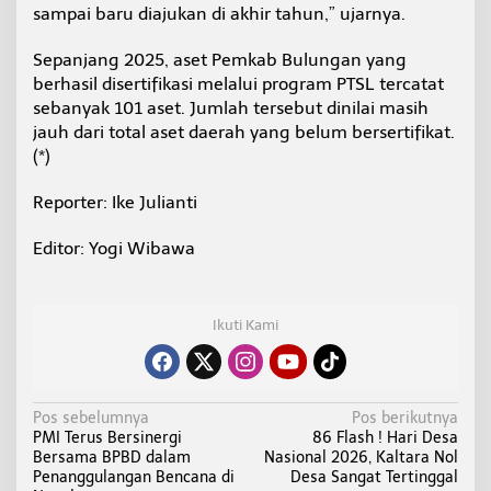
sampai baru diajukan di akhir tahun,” ujarnya.
Sepanjang 2025, aset Pemkab Bulungan yang
berhasil disertifikasi melalui program PTSL tercatat
sebanyak 101 aset. Jumlah tersebut dinilai masih
jauh dari total aset daerah yang belum bersertifikat.
(*)
Reporter: Ike Julianti
Editor: Yogi Wibawa
Ikuti Kami
N
Pos sebelumnya
Pos berikutnya
PMI Terus Bersinergi
86 Flash ! Hari Desa
a
Bersama BPBD dalam
Nasional 2026, Kaltara Nol
v
Penanggulangan Bencana di
Desa Sangat Tertinggal