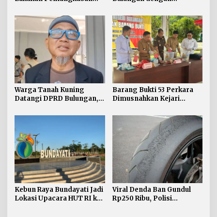
TPP ASN, Bupati: Belum
Unikaltar, Satu
Ada Arahan Pusat
Desa/Kelurahan Satu
Sarjana
Warga Tanah Kuning
Barang Bukti 53 Perkara
Datangi DPRD Bulungan,
Dimusnahkan Kejari
Minta Hak Plasma 20
Bulungan, Masih
Persen segera
Didominasi Kasus Sabu
Diselesaikan
Kebun Raya Bundayati Jadi
Viral Denda Ban Gundul
Lokasi Upacara HUT RI ke-
Rp250 Ribu, Polisi
81
Bulungan Tegaskan Belum
Ada Razia Khusus