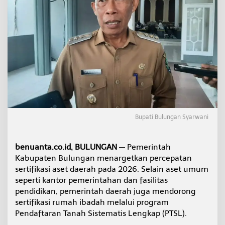
e
n
j
o
t
S
e
r
t
i
f
i
k
Bupati Bulungan Syarwani
a
s
i
benuanta.co.id, BULUNGAN
— Pemerintah
A
Kabupaten Bulungan menargetkan percepatan
s
e
sertifikasi aset daerah pada 2026. Selain aset umum
t
seperti kantor pemerintahan dan fasilitas
D
pendidikan, pemerintah daerah juga mendorong
a
sertifikasi rumah ibadah melalui program
e
Pendaftaran Tanah Sistematis Lengkap (PTSL).
r
a