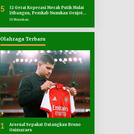
5
32 Gerai Koperasi Merah Putih Mulai
Dibangun, Pemkab Nunukan Genjot
Penyediaan Lahan
Di Nunukan
Olahraga Terbaru
1
Arsenal Sepakat Datangkan Bruno
Guimaraes