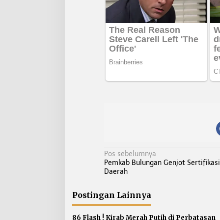
N
Pos sebelumnya
Pemkab Bulungan Genjot Sertifikasi
a
Daerah
v
i
Postingan Lainnya
g
a
86 Flash ! Kirab Merah Putih di Perbatasan