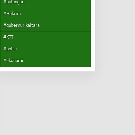
#bulungan
#Hukrim
#gubernur kaltara
#KTT
#polisi
#ekonomi