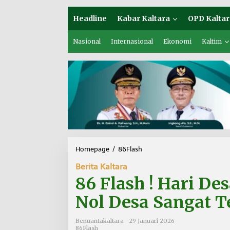
Headline
Kabar Kaltara
OPD Kaltar
Nasional
Internasional
Ekonomi
Kaltim
Homepage
/
86Flash
8
6
Berita Kaltara
F
l
86 Flash ! Hari De
a
s
Nol Desa Sangat T
h
!
Benuantakaltara
29 Januari 2026
H
86Flash