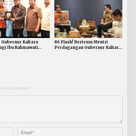
! Gubernur Kaltara
86 Flash! Bertemu Mentri
ngi Ibu Rahmawati
Perdagangan Gubernur Kaltara
 ke Mentri Ekonomi
sampaikan Harapan Adanya
I
Zona Bebas Perdagangan
ng wajib ditandai
*