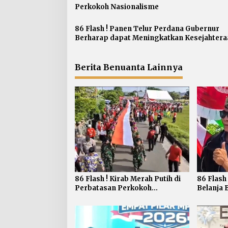
s
Perkokoh Nasionalisme
i
p
86 Flash ! Panen Telur Perdana Gubernur
Berharap dapat Meningkatkan Kesejahtera
o
Peternakan
s
Berita Benuanta Lainnya
86 Flash ! Kirab Merah Putih di
86 Flash
Perbatasan Perkokoh
Belanja 
Nasionalisme
Bagikan 