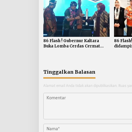
86 Flash ! Gubernur Kaltara
86 Flash
Buka Lomba Cerdas Cermat
didampi
Empat Pilar MPR RI
Audiensi
Kreatif R
Tinggalkan Balasan
Alamat email Anda tidak akan dipublikasikan.
Ruas ya