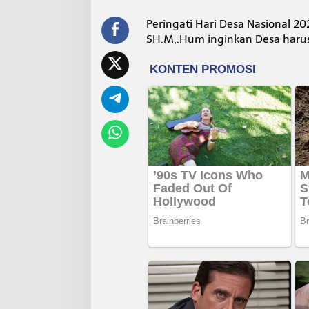
r
a
Peringati Hari Desa Nasional 20
N
SH.M,.Hum inginkan Desa harus 
o
l
D
e
s
a
S
a
n
g
a
t
T
e
r
t
i
n
g
g
a
l