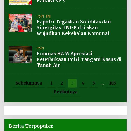
Kaltara Ke-9
Polri
,
TNI
Kapolri Tegaskan Soliditas dan
Sinergitas TNI-Polri akan
Wujudkan Kekebalan Komunal
Polri
Komnas HAM Apresiasi
Keterbukaan Polri Tangani Kasus di
Tanah Air
Sebelumnya
1
2
3
4
5
…
185
Berikutnya
Berita Terpopuler