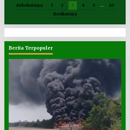
Sebelumnya
1
2
3
4
5
…
63
Berikutnya
Berita Terpopuler