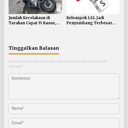
Jumlah Kecelakaan di
Kelompok LSL Jadi
Tarakan Capai 35 Kasus,
Penyumbang Terbesar
Satlantas Atensi
HIV di Tarakan, Dinkes
Pengendara di Bawah
Akui Kesulitan Jangkau
Umur
Komunitas
Tinggalkan Balasan
Alamat email Anda tidak akan dipublikasikan.
Ruas yang wajib
ditandai
*