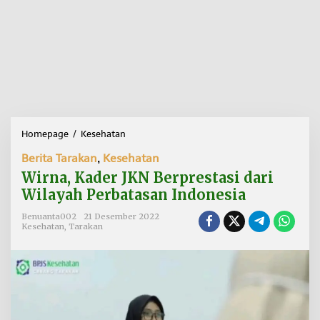
Homepage
/
Kesehatan
W
i
Berita Tarakan
,
Kesehatan
r
n
Wirna, Kader JKN Berprestasi dari
a
Wilayah Perbatasan Indonesia
,
K
Benuanta002
21 Desember 2022
a
Kesehatan
,
Tarakan
d
e
r
J
K
N
B