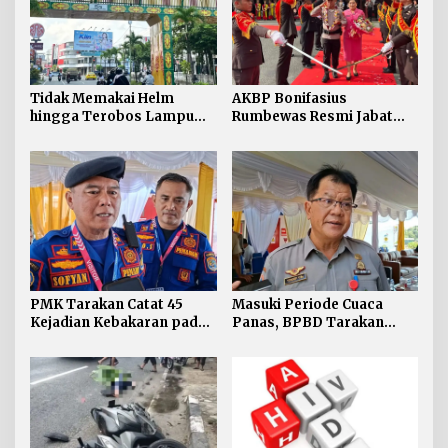
Tidak Memakai Helm
AKBP Bonifasius
hingga Terobos Lampu
Rumbewas Resmi Jabat
Merah Dominasi
Kapolres Tarakan,
Pelanggaran ETLE di
Tegaskan Pelanggaran
Tarakan
Personel Diproses Tanpa
Toleransi
PMK Tarakan Catat 45
Masuki Periode Cuaca
Kejadian Kebakaran pada
Panas, BPBD Tarakan
Januari-Juli 2026
Siapkan Mitigasi Karhutla
di Dua Kecamatan