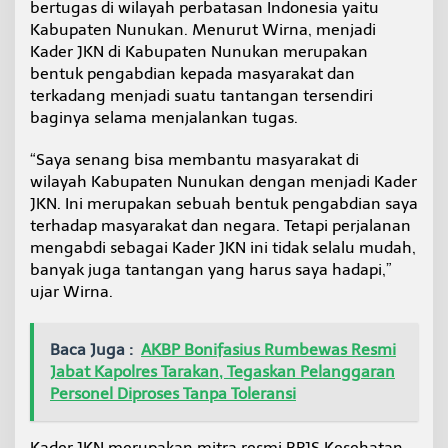
bertugas di wilayah perbatasan Indonesia yaitu
a
Kabupaten Nunukan. Menurut Wirna, menjadi
t
a
Kader JKN di Kabupaten Nunukan merupakan
s
bentuk pengabdian kepada masyarakat dan
a
terkadang menjadi suatu tantangan tersendiri
n
baginya selama menjalankan tugas.
I
n
d
“Saya senang bisa membantu masyarakat di
o
wilayah Kabupaten Nunukan dengan menjadi Kader
n
JKN. Ini merupakan sebuah bentuk pengabdian saya
e
terhadap masyarakat dan negara. Tetapi perjalanan
s
mengabdi sebagai Kader JKN ini tidak selalu mudah,
i
a
banyak juga tantangan yang harus saya hadapi,”
ujar Wirna.
Baca Juga :
AKBP Bonifasius Rumbewas Resmi
Jabat Kapolres Tarakan, Tegaskan Pelanggaran
Personel Diproses Tanpa Toleransi
Kader JKN merupakan mitra resmi BPJS Kesehatan