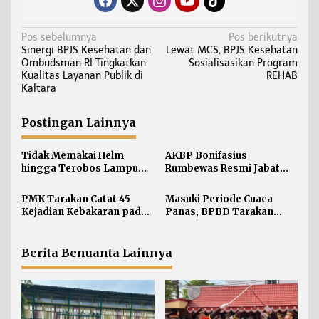
N
Pos sebelumnya
Pos berikutnya
Sinergi BPJS Kesehatan dan
Lewat MCS, BPJS Kesehatan
a
Ombudsman RI Tingkatkan
Sosialisasikan Program
v
Kualitas Layanan Publik di
REHAB
i
Kaltara
g
a
Postingan Lainnya
s
i
Tidak Memakai Helm
AKBP Bonifasius
hingga Terobos Lampu
Rumbewas Resmi Jabat
p
Merah Dominasi
Kapolres Tarakan,
o
Pelanggaran ETLE di
Tegaskan Pelanggaran
PMK Tarakan Catat 45
Masuki Periode Cuaca
s
Tarakan
Personel Diproses Tanpa
Kejadian Kebakaran pada
Panas, BPBD Tarakan
Toleransi
Januari-Juli 2026
Siapkan Mitigasi Karhutla
di Dua Kecamatan
Berita Benuanta Lainnya