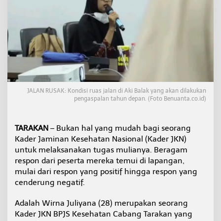
e
r
p
r
e
s
t
a
s
i
JALAN RUSAK: Kondisi ruas jalan di Aki Balak yang akan dilakukan
d
pengaspalan tahun depan. (Foto Benuanta.co.id)
a
r
i
TARAKAN
– Bukan hal yang mudah bagi seorang
W
Kader Jaminan Kesehatan Nasional (Kader JKN)
i
l
untuk melaksanakan tugas mulianya. Beragam
a
respon dari peserta mereka temui di lapangan,
y
mulai dari respon yang positif hingga respon yang
a
cenderung negatif.
h
P
e
Adalah Wirna Juliyana (28) merupakan seorang
r
Kader JKN BPJS Kesehatan Cabang Tarakan yang
b