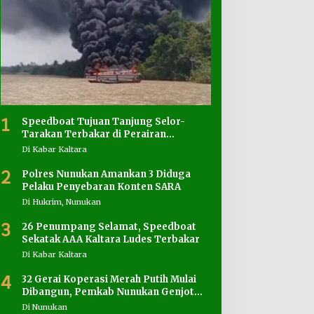
1
Speedboat Tujuan Tanjung Selor-
Tarakan Terbakar di Perairan
Salimbatu
Di Kabar Kaltara
2
Polres Nunukan Amankan 3 Diduga
Pelaku Penyebaran Konten SARA
Di Hukrim, Nunukan
3
26 Penumpang Selamat, Speedboat
Sekatak AAA Kaltara Ludes Terbakar
Di Kabar Kaltara
4
32 Gerai Koperasi Merah Putih Mulai
Dibangun, Pemkab Nunukan Genjot
Penyediaan Lahan
Di Nunukan