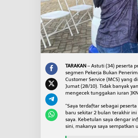
y
a
S
a
n
g
a
t
M
e
m
b
TARAKAN
– Astuti (34) peserta 
a
segmen Pekerja Bukan Penerima
n
Customer Service (MCS) yang di
t
u
Jumat (28/10). Tidak banyak ya
M
mengecek tunggakan iuran JKN
a
s
“Saya terdaftar sebagai pesert
y
baru sekitar 2 bulan terakhir i
a
r
saya. Kebetulan saya dengar in
a
sini, makanya saya sempatkan un
k
a