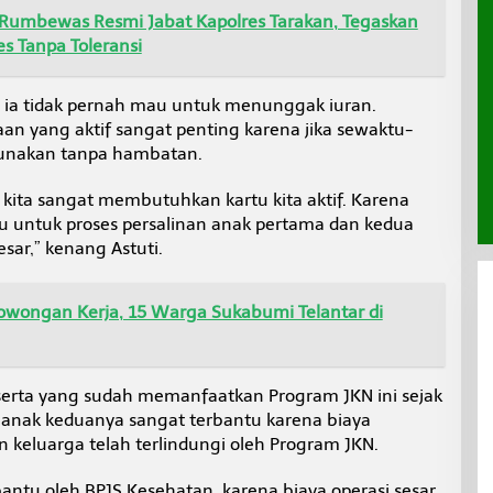
 Rumbewas Resmi Jabat Kapolres Tarakan, Tegaskan
s Tanpa Toleransi
 ia tidak pernah mau untuk menunggak iuran.
an yang aktif sangat penting karena jika sewaktu-
gunakan tanpa hambatan.
ti kita sangat membutuhkan kartu kita aktif. Karena
u untuk proses persalinan anak pertama dan kedua
esar,” kenang Astuti.
Lowongan Kerja, 15 Warga Sukabumi Telantar di
serta yang sudah memanfaatkan Program JKN ini sejak
 anak keduanya sangat terbantu karena biaya
n keluarga telah terlindungi oleh Program JKN.
antu oleh BPJS Kesehatan, karena biaya operasi sesar