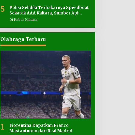
5
Polisi Selidiki Terbakarnya Speedboat
Sekatak AAA Kaltara, Sumber Api
Diduga dari Genset
Di Kabar Kaltara
Olahraga Terbaru
1
Fiorentina Dapatkan Franco
Mastantuono dari Real Madrid