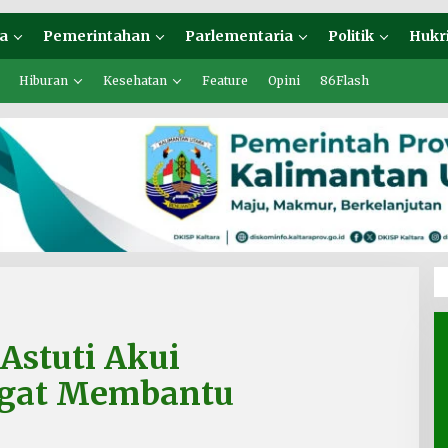
a
Pemerintahan
Parlementaria
Politik
Hukr
Hiburan
Kesehatan
Feature
Opini
86Flash
Astuti Akui
ngat Membantu