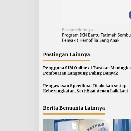
N
Pos sebelumnya
Program JKN Bantu Fatimah Sembu
a
Penyakit Hemofilia Sang Anak
v
i
Postingan Lainnya
g
a
Pengguna SIM Online di Tarakan Meningka
s
Pembuatan Langsung Paling Banyak
i
p
Pengawasan Speedboat Dilakukan setiap
Keberangkatan, Sertifikat Acuan Laik Laut
o
s
Berita Benuanta Lainnya