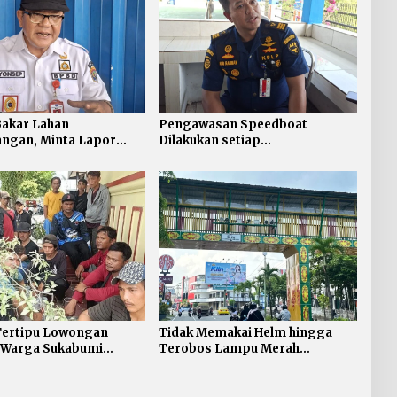
Bakar Lahan
Pengawasan Speedboat
ngan, Minta Lapor
Dilakukan setiap
Darurat 112
Keberangkatan, Sertifikat
Acuan Laik Laut
Tertipu Lowongan
Tidak Memakai Helm hingga
5 Warga Sukabumi
Terobos Lampu Merah
 di Tarakan
Dominasi Pelanggaran ETLE di
Tarakan