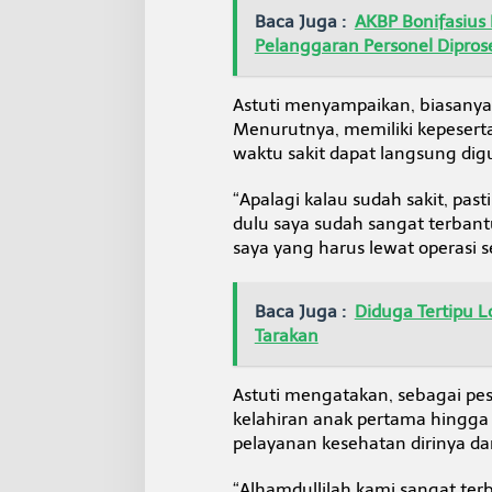
t
Baca Juga :
AKBP Bonifasius
Pelanggaran Personel Diprose
Astuti menyampaikan, biasanya
Menurutnya, memiliki kepeserta
waktu sakit dapat langsung di
“Apalagi kalau sudah sakit, pas
dulu saya sudah sangat terbant
saya yang harus lewat operasi s
Baca Juga :
Diduga Tertipu 
Tarakan
Astuti mengatakan, sebagai pe
kelahiran anak pertama hingga
pelayanan kesehatan dirinya da
“Alhamdullilah kami sangat terb