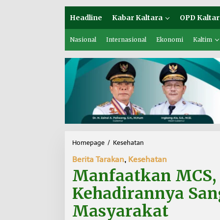
Headline
Kabar Kaltara
OPD Kaltar
Nasional
Internasional
Ekonomi
Kaltim
Homepage
/
Kesehatan
M
a
Berita Tarakan
,
Kesehatan
n
f
Manfaatkan MCS, 
a
a
Kehadirannya Sa
t
k
Masyarakat
a