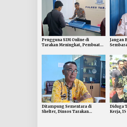
Pengguna SIM Online di
Jangan 
Tarakan Meningkat, Pembuatan
Sembara
Langsung Paling Banyak
Layanan 
Ditampung Sementara di
Diduga 
Shelter, Dinsos Tarakan
Kerja, 1
Fasilitasi Pemulangan 15
Telantar
Pekerja Asal Jawa Barat