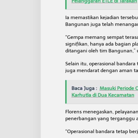
Pelanggaran ETLE di Tarakan
Ia memastikan kejadian tersebu
Bangunan juga telah menangani 
“Gempa memang sempat terasa 
signifikan, hanya ada bagian pl
ditangani oleh tim Bangunan,” 
Selain itu, operasional bandara 
juga mendarat dengan aman t
Baca Juga :
Masuki Periode C
Karhutla di Dua Kecamatan
Florens menegaskan, pelayanan 
penerbangan yang terganggu ak
“Operasional bandara tetap ber