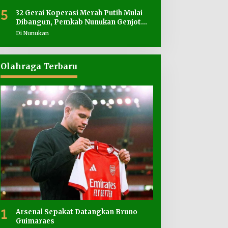
5
32 Gerai Koperasi Merah Putih Mulai
Dibangun, Pemkab Nunukan Genjot
Penyediaan Lahan
Di Nunukan
Olahraga Terbaru
1
Arsenal Sepakat Datangkan Bruno
Guimaraes