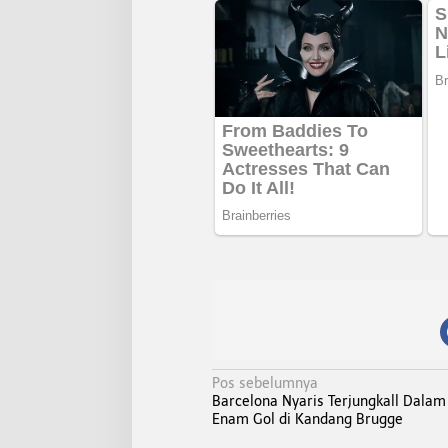
N
Pos sebelumnya
Barcelona Nyaris Terjungkall Dala
a
Enam Gol di Kandang Brugge
v