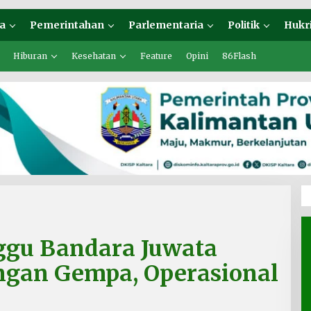
a
Pemerintahan
Parlementaria
Politik
Hukr
Hiburan
Kesehatan
Feature
Opini
86Flash
ggu Bandara Juwata
ngan Gempa, Operasional