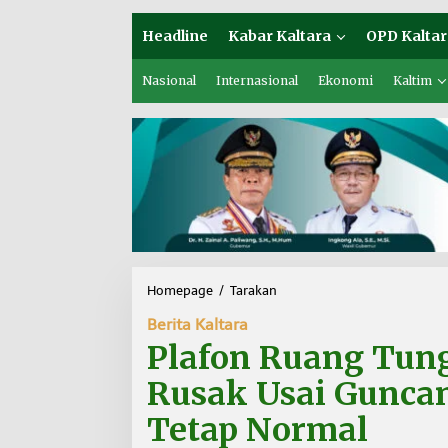
Headline
Kabar Kaltara
OPD Kaltar
Nasional
Internasional
Ekonomi
Kaltim
Homepage
/
Tarakan
P
l
Berita Kaltara
a
f
Plafon Ruang Tun
o
n
Rusak Usai Gunca
R
u
Tetap Normal
a