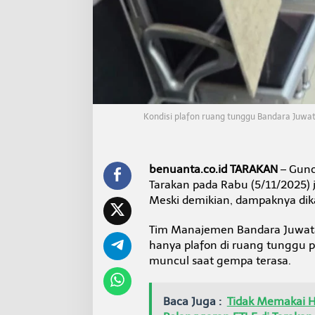
s
i
o
n
a
l
T
e
t
Kondisi plafon ruang tunggu Bandara Juw
a
p
N
o
benuanta.co.id TARAKAN
– Gunc
r
m
Tarakan pada Rabu (5/11/2025) 
a
Meski demikian, dampaknya dika
l
Tim Manajemen Bandara Juwata
hanya plafon di ruang tunggu p
muncul saat gempa terasa.
Baca Juga :
Tidak Memakai 