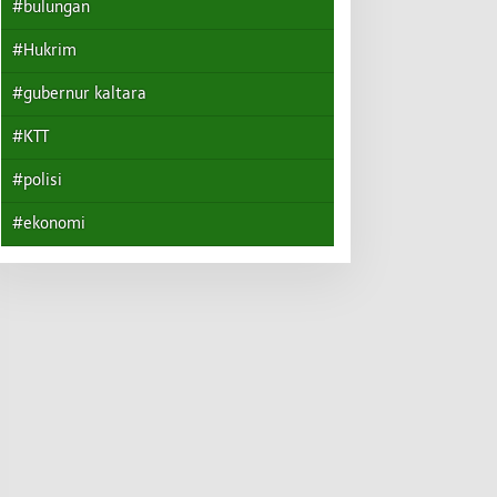
#bulungan
#Hukrim
#gubernur kaltara
#KTT
#polisi
#ekonomi