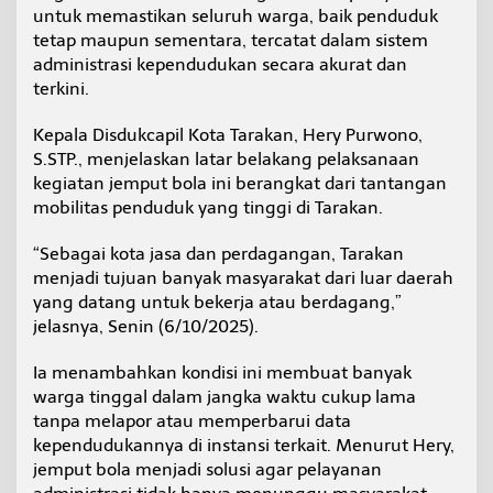
e
untuk memastikan seluruh warga, baik penduduk
m
tetap maupun sementara, tercatat dalam sistem
u
administrasi kependudukan secara akurat dan
d
terkini.
a
h
a
Kepala Disdukcapil Kota Tarakan, Hery Purwono,
n
S.STP., menjelaskan latar belakang pelaksanaan
A
kegiatan jemput bola ini berangkat dari tantangan
k
mobilitas penduduk yang tinggi di Tarakan.
s
e
s
“Sebagai kota jasa dan perdagangan, Tarakan
L
menjadi tujuan banyak masyarakat dari luar daerah
a
yang datang untuk bekerja atau berdagang,”
y
jelasnya, Senin (6/10/2025).
a
n
a
Ia menambahkan kondisi ini membuat banyak
n
warga tinggal dalam jangka waktu cukup lama
P
tanpa melapor atau memperbarui data
u
kependudukannya di instansi terkait. Menurut Hery,
b
jemput bola menjadi solusi agar pelayanan
l
i