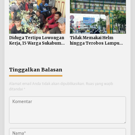
Diduga Tertipu Lowongan
Tidak Memakai Helm
Kerja, 15 Warga Sukabumi
hingga Terobos Lampu
Telantar di Tarakan
Merah Dominasi
Pelanggaran ETLE di
Tarakan
Tinggalkan Balasan
Alamat email Anda tidak akan dipublikasikan.
Ruas yang wajib
ditandai
*