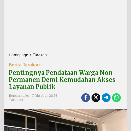
Homepage
/
Tarakan
P
e
Berita Tarakan
n
t
Pentingnya Pendataan Warga Non
i
Permanen Demi Kemudahan Akses
n
Layanan Publik
g
n
Benuanta06
7 Oktober 2025
y
Tarakan
a
P
e
n
d
a