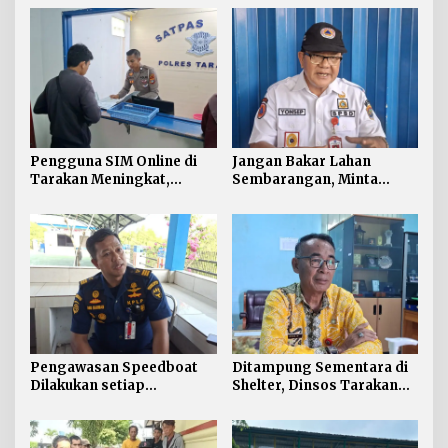
Pengguna SIM Online di
Jangan Bakar Lahan
Tarakan Meningkat,
Sembarangan, Minta
Pembuatan Langsung
Lapor Layanan Darurat 112
Paling Banyak
Pengawasan Speedboat
Ditampung Sementara di
Dilakukan setiap
Shelter, Dinsos Tarakan
Keberangkatan, Sertifikat
Fasilitasi Pemulangan 15
Acuan Laik Laut
Pekerja Asal Jawa Barat