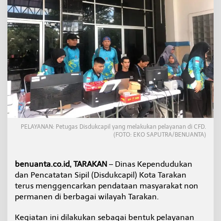
t
a
a
n
W
a
r
g
a
N
o
n
P
e
PELAYANAN: Petugas Disdukcapil yang melakukan pelayanan di CFD.
r
(FOTO: EKO SAPUTRA/BENUANTA)
m
a
n
benuanta.co.id, TARAKAN
– Dinas Kependudukan
e
n
dan Pencatatan Sipil (Disdukcapil) Kota Tarakan
D
terus menggencarkan pendataan masyarakat non
e
permanen di berbagai wilayah Tarakan.
m
i
Kegiatan ini dilakukan sebagai bentuk pelayanan
K