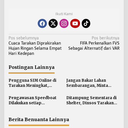
Ikuti Kami
N
Pos sebelumnya
Pos berikutnya
Cuaca Tarakan Diprakirakan
FIFA Perkenalkan FVS
a
Hujan Ringan Selama Empat
Sebagai Alternatif dari VAR
v
Hari Kedepan
i
g
Postingan Lainnya
a
s
Pengguna SIM Online di
Jangan Bakar Lahan
i
Tarakan Meningkat,
Sembarangan, Minta
Pembuatan Langsung
Lapor Layanan Darurat 112
p
Paling Banyak
Pengawasan Speedboat
Ditampung Sementara di
o
Dilakukan setiap
Shelter, Dinsos Tarakan
s
Keberangkatan, Sertifikat
Fasilitasi Pemulangan 15
Acuan Laik Laut
Pekerja Asal Jawa Barat
Berita Benuanta Lainnya