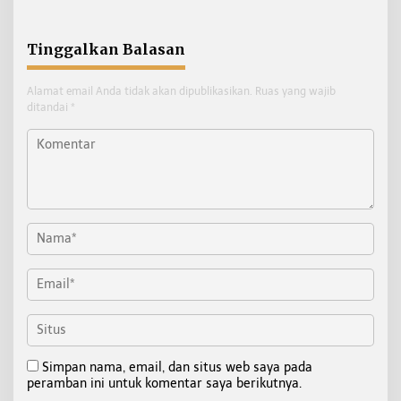
Pelanggaran ETLE di
Tegaskan Pelanggaran
Tarakan
Personel Diproses Tanpa
Toleransi
Tinggalkan Balasan
Alamat email Anda tidak akan dipublikasikan.
Ruas yang wajib
ditandai
*
Simpan nama, email, dan situs web saya pada
peramban ini untuk komentar saya berikutnya.