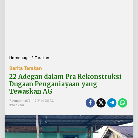
Homepage
/
Tarakan
2
2
Berita Tarakan
A
d
22 Adegan dalam Pra Rekonstruksi
e
Dugaan Penganiayaan yang
g
Tewaskan AG
a
n
Benuanta07
17 Mei 2024
d
Tarakan
a
l
a
m
P
r