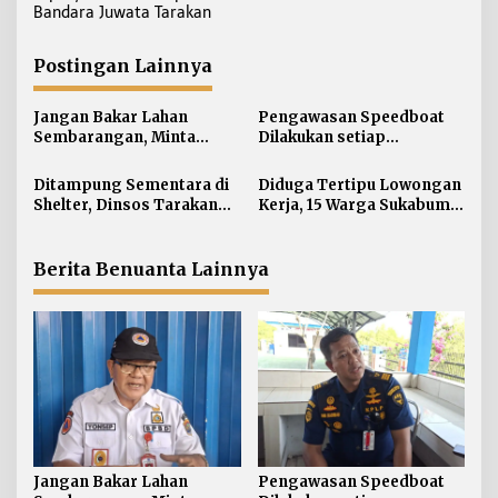
i
Bandara Juwata Tarakan
g
a
Postingan Lainnya
s
i
Jangan Bakar Lahan
Pengawasan Speedboat
Sembarangan, Minta
Dilakukan setiap
p
Lapor Layanan Darurat 112
Keberangkatan, Sertifikat
o
Acuan Laik Laut
Ditampung Sementara di
Diduga Tertipu Lowongan
s
Shelter, Dinsos Tarakan
Kerja, 15 Warga Sukabumi
Fasilitasi Pemulangan 15
Telantar di Tarakan
Pekerja Asal Jawa Barat
Berita Benuanta Lainnya
Jangan Bakar Lahan
Pengawasan Speedboat