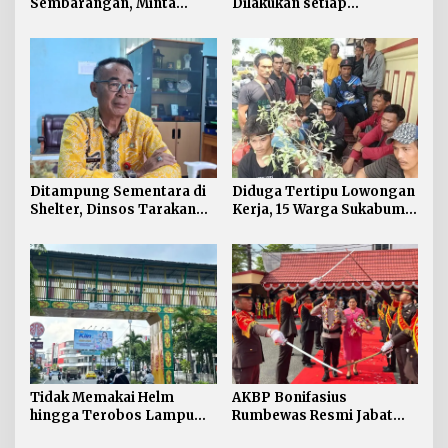
Sembarangan, Minta
Dilakukan setiap
Lapor Layanan Darurat 112
Keberangkatan, Sertifikat
Acuan Laik Laut
Ditampung Sementara di
Diduga Tertipu Lowongan
Shelter, Dinsos Tarakan
Kerja, 15 Warga Sukabumi
Fasilitasi Pemulangan 15
Telantar di Tarakan
Pekerja Asal Jawa Barat
Tidak Memakai Helm
AKBP Bonifasius
hingga Terobos Lampu
Rumbewas Resmi Jabat
Merah Dominasi
Kapolres Tarakan,