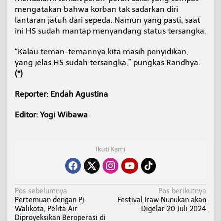
mengatakan bahwa korban tak sadarkan diri
lantaran jatuh dari sepeda. Namun yang pasti, saat
ini HS sudah mantap menyandang status tersangka.
“Kalau teman-temannya kita masih penyidikan,
yang jelas HS sudah tersangka,” pungkas Randhya.
(*)
Reporter: Endah Agustina
Editor: Yogi Wibawa
Ikuti Kami
N
Pos sebelumnya
Pos berikutnya
Pertemuan dengan Pj
Festival Iraw Nunukan akan
a
Walikota, Pelita Air
Digelar 20 Juli 2024
v
Diproyeksikan Beroperasi di