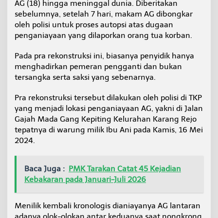
AG (18) hingga meninggal dunia. Diberitakan
i
sebelumnya, setelah 7 hari, makam AG dibongkar
a
y
oleh polisi untuk proses autopsi atas dugaan
a
penganiayaan yang dilaporkan orang tua korban.
a
n
Pada pra rekonstruksi ini, biasanya penyidik hanya
y
menghadirkan pemeran pengganti dan bukan
a
n
tersangka serta saksi yang sebenarnya.
g
T
Pra rekonstruksi tersebut dilakukan oleh polisi di TKP
e
yang menjadi lokasi penganiayaan AG, yakni di Jalan
w
Gajah Mada Gang Kepiting Kelurahan Karang Rejo
a
s
tepatnya di warung milik Ibu Ani pada Kamis, 16 Mei
k
2024.
a
n
A
Baca Juga :
PMK Tarakan Catat 45 Kejadian
G
Kebakaran pada Januari-Juli 2026
Menilik kembali kronologis dianiayanya AG lantaran
adanya olok-olokan antar keduanya saat nongkrong