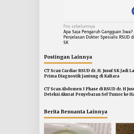
N
Pos sebelumnya
Apa Saja Pengaruh Gangguan Jiwa? 
a
Penjelasan Dokter Spesialis RSUD dr
v
SK
i
g
Postingan Lainnya
a
s
CT Scan Cardiac RSUD dr. H. Jusuf SK Jadi 
Prima Diagnostik Jantung di Kaltara
i
p
CT Scan Abdomen 3 Phase di RSUD dr. H Jus
o
Deteksi Akurat Penyebaran Sel Tumor ke Ha
s
Berita Benuanta Lainnya