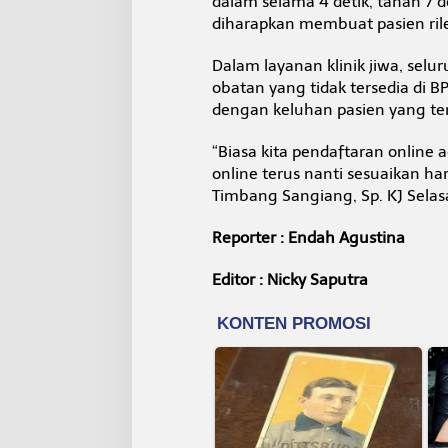
dalam selama 4 detik, tahan 7 de
diharapkan membuat pasien rile
Dalam layanan klinik jiwa, selur
obatan yang tidak tersedia di 
dengan keluhan pasien yang ter
“Biasa kita pendaftaran online 
online terus nanti sesuaikan har
Timbang Sangiang, Sp. KJ Selas
Reporter : Endah Agustina
Editor : Nicky Saputra