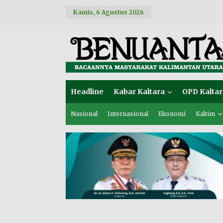
L
Kamis, 6 Agustus 2026
e
w
a
t
i
k
e
k
o
Headline
Kabar Kaltara
OPD Kaltar
n
t
e
Nasional
Internasional
Ekonomi
Kaltim
n