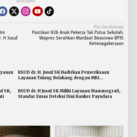
Ikuti Kami
Pos berikutnya
Ini
Pastikan 926 Anak Pekerja Tak Putus Sekolah,
. H Jusuf
Wapres Serahkan Manfaat Beasiswa BPJS
Ketenagakerjaan
Layanan
RSUD dr. H. Jusuf SK Hadirkan Pemeriksaan
Layanan Tulang Belakang dengan MRI
Lumbosacral
uf SK,
RSUD dr. H Jusuf SK Miliki Layanan Mammografi,
ti
Standar Emas Deteksi Dini Kanker Payudara