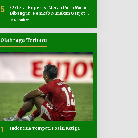
5
32 Gerai Koperasi Merah Putih Mulai
Dibangun, Pemkab Nunukan Genjot
Penyediaan Lahan
Di Nunukan
Olahraga Terbaru
1
Indonesia Tempati Posisi Ketiga