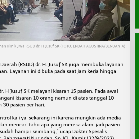
nan Klinik Jiwa RSUD dr. H Jusuf SK (FOTO: ENDAH AGUSTINA/BENUANTA)
aerah (RSUD) dr. H. Jusuf SK juga membuka layanan
aan. Layanan ini dibuka pada saat jam kerja hingga
dr. H Jusuf SK melayani kisaran 15 pasien. Pada awal
tangani kisaran 10 orang namun di atas tanggal 10
 30 pasien per hari.
trol kali ya, sekarang ini karena mungkin ada media
udah mencari tahu apa yang mereka alami jadi pasien
u sudah hampir seimbang,” ucap Dokter Spesalis
r. Rahmawati Nurindah, Sp. KJ., Kamis (22/9/2022).