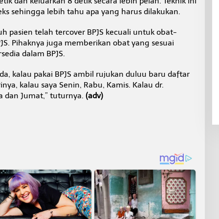
tik dan keluarkan 8 detik secara lebih pelan. Teknik ini
ks sehingga lebih tahu apa yang harus dilakukan.
uh pasien telah tercover BPJS kecuali untuk obat-
BPJS. Pihaknya juga memberikan obat yang sesuai
sedia dalam BPJS.
ada, kalau pakai BPJS ambil rujukan duluu baru daftar
inya, kalau saya Senin, Rabu, Kamis. Kalau dr.
a dan Jumat,” tuturnya.
(adv)