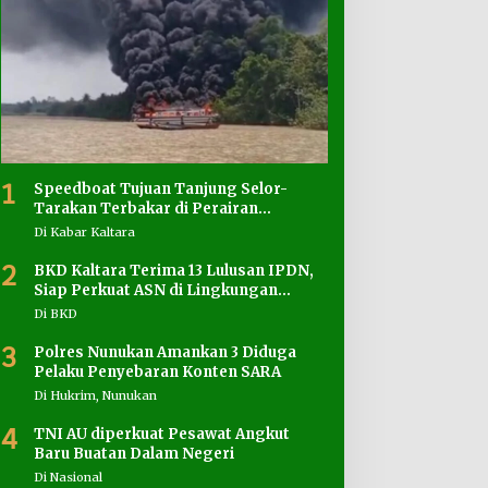
1
Speedboat Tujuan Tanjung Selor-
Tarakan Terbakar di Perairan
Salimbatu
Di Kabar Kaltara
2
BKD Kaltara Terima 13 Lulusan IPDN,
Siap Perkuat ASN di Lingkungan
Pemprov
Di BKD
3
Polres Nunukan Amankan 3 Diduga
Pelaku Penyebaran Konten SARA
Di Hukrim, Nunukan
4
TNI AU diperkuat Pesawat Angkut
Baru Buatan Dalam Negeri
Di Nasional