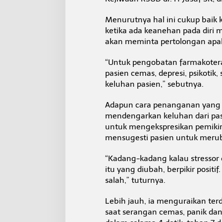
D
Menurutnya hal ini cukup baik 
ketika ada keanehan pada diri 
akan meminta pertolongan apaka
“Untuk pengobatan farmakoterap
pasien cemas, depresi, psikotik,
keluhan pasien,” sebutnya.
Adapun cara penanganan yang 
mendengarkan keluhan dari pas
untuk mengekspresikan pemikir
mensugesti pasien untuk merubah 
“Kadang-kadang kalau stressor di
itu yang diubah, berpikir positif
salah,” tuturnya.
Lebih jauh, ia menguraikan terd
saat serangan cemas, panik dan 