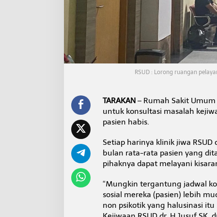
A
t
a
s
i
M
a
s
RSUD : Lorong ruangan pelaya
a
l
a
h
TARAKAN
– Rumah Sakit Umum D
K
untuk konsultasi masalah kejiw
e
pasien habis.
j
i
Setiap harinya klinik jiwa RSUD 
w
a
bulan rata-rata pasien yang di
a
pihaknya dapat melayani kisaran
n
d
“Mungkin tergantung jadwal kon
i
sosial mereka (pasien) lebih m
R
S
non psikotik yang halusinasi it
U
Kejiwaan RSUD dr. H Jusuf SK, d