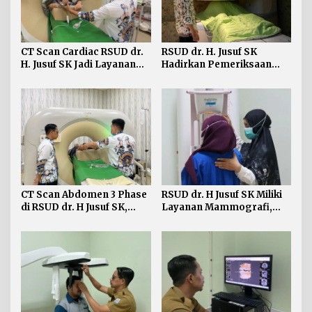
CT Scan Cardiac RSUD dr.
RSUD dr. H. Jusuf SK
H. Jusuf SK Jadi Layanan
Hadirkan Pemeriksaan
Prima Diagnostik Jantung
Layanan Tulang Belakang
di Kaltara
dengan MRI Lumbosacral
CT Scan Abdomen 3 Phase
RSUD dr. H Jusuf SK Miliki
di RSUD dr. H Jusuf SK,
Layanan Mammografi,
Deteksi Akurat
Standar Emas Deteksi Dini
Penyebaran Sel Tumor ke
Kanker Payudara
Hati