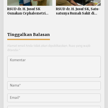
RSUD dr. H. Jusuf SK
RSUD dr. H. Jusuf SK, Satu-
Gunakan Cephalometri
satunya Rumah Sakit di
untuk Perawatan Estetika
Kaltara Miliki CBCT
Tulang Gigi dan Wajah
Panoramic 3D
Tinggalkan Balasan
Alamat email Anda tidak akan dipublikasikan.
Ruas yang wajib
ditandai
*