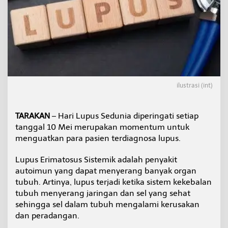
,
K
e
n
a
l
i
C
i
ilustrasi (int)
r
i
-
c
TARAKAN
– Hari Lupus Sedunia diperingati setiap
i
tanggal 10 Mei merupakan momentum untuk
r
menguatkan para pasien terdiagnosa lupus.
i
n
Lupus Erimatosus Sistemik adalah penyakit
y
a
autoimun yang dapat menyerang banyak organ
tubuh. Artinya, lupus terjadi ketika sistem kekebalan
tubuh menyerang jaringan dan sel yang sehat
sehingga sel dalam tubuh mengalami kerusakan
dan peradangan.