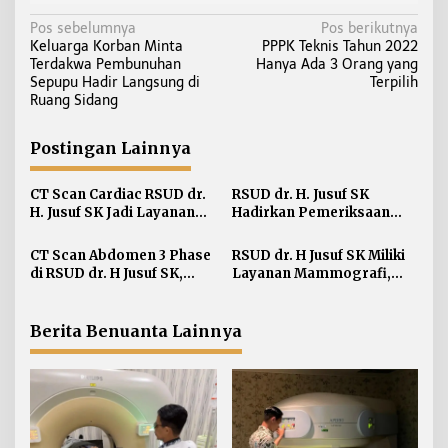
N
Pos sebelumnya
Pos berikutnya
Keluarga Korban Minta
PPPK Teknis Tahun 2022
a
Terdakwa Pembunuhan
Hanya Ada 3 Orang yang
v
Sepupu Hadir Langsung di
Terpilih
i
Ruang Sidang
g
a
Postingan Lainnya
s
i
CT Scan Cardiac RSUD dr.
RSUD dr. H. Jusuf SK
H. Jusuf SK Jadi Layanan
Hadirkan Pemeriksaan
p
Prima Diagnostik Jantung
Layanan Tulang Belakang
o
di Kaltara
dengan MRI Lumbosacral
CT Scan Abdomen 3 Phase
RSUD dr. H Jusuf SK Miliki
s
di RSUD dr. H Jusuf SK,
Layanan Mammografi,
Deteksi Akurat
Standar Emas Deteksi Dini
Penyebaran Sel Tumor ke
Kanker Payudara
Hati
Berita Benuanta Lainnya