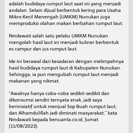
adalah budidaya rumput laut saat ini yang menjadi
p
u
andalan. Selain dijual berbentuk kering para Usaha
t
Mikro Kecil Menengah (UMKM) Nunukan juga
L
memproduksi olahan makan berbahan rumput laut.
a
u
Nindawati salah satu pelaku UMKM Nunukan
t
mengolah hasil laut ini menjadi kuliner berbentuk
es campur dan jus rumput laut.
Ide ini berawal dari kesadaran dengan melimpahnya
hasil budidaya rumput laut di Kabupaten Nunukan.
Sehingga, ia pun mengubah rumput laut menjadi
makanan yang nikmat.
“Awalnya hanya coba-coba sedikit-sedikit dan
dikonsumsi sendiri ternyata enak, jadi saya
berinisiatif untuk menjual Sop Buah rumput laut,
dan Alhamdulillah jadi diminati masyarakat,” kata
Nindawati kepada benuanta.co.id, Jumat
(11/08/2023).