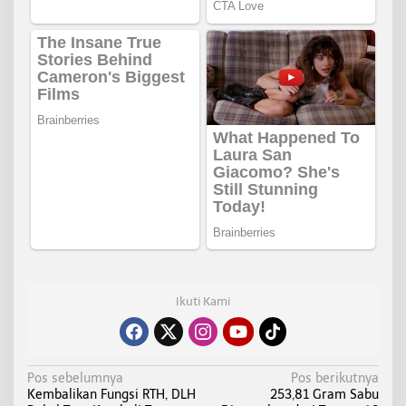
Ikuti Kami
N
Pos sebelumnya
Pos berikutnya
Kembalikan Fungsi RTH, DLH
253,81 Gram Sabu
a