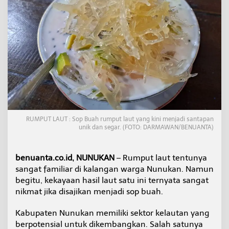
n
t
a
p
S
o
p
B
u
a
h
d
e
RUMPUT LAUT : Sop Buah rumput laut yang kini menjadi santapan
n
unik dan segar. (FOTO: DARMAWAN/BENUANTA)
g
a
n
benuanta.co.id, NUNUKAN
– Rumput laut tentunya
B
sangat familiar di kalangan warga Nunukan. Namun
a
begitu, kekayaan hasil laut satu ini ternyata sangat
h
a
nikmat jika disajikan menjadi sop buah.
n
R
Kabupaten Nunukan memiliki sektor kelautan yang
u
berpotensial untuk dikembangkan. Salah satunya
m