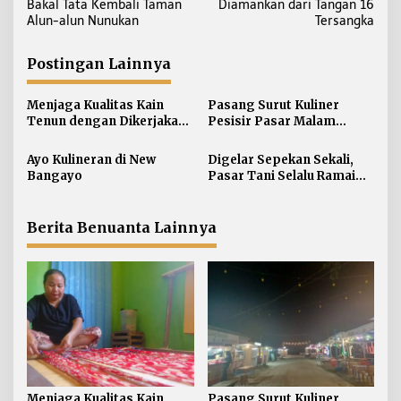
Bakal Tata Kembali Taman
Diamankan dari Tangan 16
v
Alun-alun Nunukan
Tersangka
i
g
Postingan Lainnya
a
s
Menjaga Kualitas Kain
Pasang Surut Kuliner
i
Tenun dengan Dikerjakan
Pesisir Pasar Malam
Secara Manual
Nunukan
p
Ayo Kulineran di New
Digelar Sepekan Sekali,
o
Bangayo
Pasar Tani Selalu Ramai
s
Dikunjungi Masyarakat
Berita Benuanta Lainnya
Menjaga Kualitas Kain
Pasang Surut Kuliner