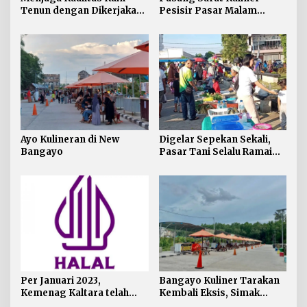
Tenun dengan Dikerjakan
Pesisir Pasar Malam
Secara Manual
Nunukan
Ayo Kulineran di New
Digelar Sepekan Sekali,
Bangayo
Pasar Tani Selalu Ramai
Dikunjungi Masyarakat
Per Januari 2023,
Bangayo Kuliner Tarakan
Kemenag Kaltara telah
Kembali Eksis, Simak
Terbitkan 217 Sertifikat
Lokasi dan Fasilitasnya