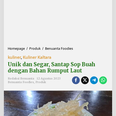
Homepage
/
Produk
/
Benuanta Foodies
U
n
kuliner
,
Kuliner Kaltara
i
k
Unik dan Segar, Santap Sop Buah
d
dengan Bahan Rumput Laut
a
n
Redaksi Benuanta
12 Agustus 2023
S
Benuanta Foodies
,
Produk
e
g
a
r
,
S
a