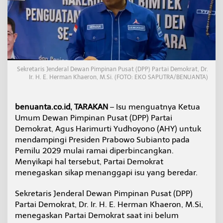
n
g
i
P
r
a
b
o
Sekretaris Jenderal Dewan Pimpinan Pusat (DPP) Partai Demokrat, Dr.
w
Ir. H. E. Herman Khaeron, M.Si. (FOTO: EKO SAPUTRA/BENUANTA)
o
d
i
benuanta.co.id, TARAKAN
– Isu menguatnya Ketua
2
Umum Dewan Pimpinan Pusat (DPP) Partai
0
Demokrat, Agus Harimurti Yudhoyono (AHY) untuk
2
9
mendampingi Presiden Prabowo Subianto pada
,
Pemilu 2029 mulai ramai diperbincangkan.
B
Menyikapi hal tersebut, Partai Demokrat
e
menegaskan sikap menanggapi isu yang beredar.
g
i
n
Sekretaris Jenderal Dewan Pimpinan Pusat (DPP)
i
Partai Demokrat, Dr. Ir. H. E. Herman Khaeron, M.Si,
R
menegaskan Partai Demokrat saat ini belum
e