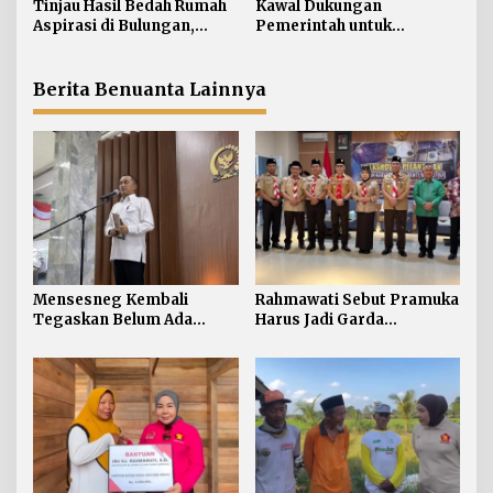
s
Tinjau Hasil Bedah Rumah
Kawal Dukungan
Narkoba
Aspirasi di Bulungan,
Pemerintah untuk
Rahmawati Salurkan
Pertanian Kaltara,
Bantuan Penyelesaian
Rahmawati Serap Aspirasi
Pintu dan Jendela
Petani di Desa Gunung
Berita Benuanta Lainnya
Putih
Mensesneg Kembali
Rahmawati Sebut Pramuka
Tegaskan Belum Ada
Harus Jadi Garda
Rencana “Reshuffle”
Terdepan Selamatkan
Kabinet
Generasi Perbatasan dari
Narkoba