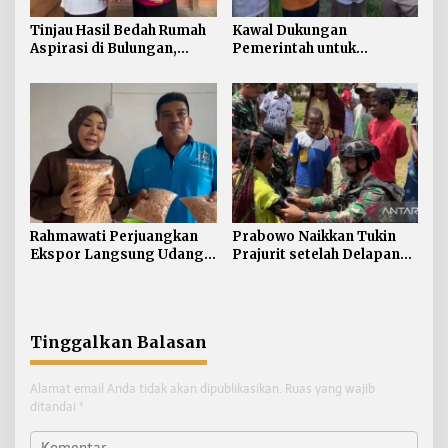
Tinjau Hasil Bedah Rumah
Kawal Dukungan
Aspirasi di Bulungan,
Pemerintah untuk
Rahmawati Salurkan
Pertanian Kaltara,
Bantuan Penyelesaian
Rahmawati Serap Aspirasi
Pintu dan Jendela
Petani di Desa Gunung
Putih
Rahmawati Perjuangkan
Prabowo Naikkan Tukin
Ekspor Langsung Udang
Prajurit setelah Delapan
Tarakan ke Timur Tengah
Tahun tanpa Penyesuaian
Tinggalkan Balasan
Alamat email Anda tidak akan dipublikasikan.
Ruas yang wajib
ditandai
*