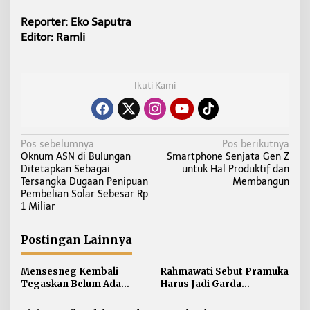
Reporter: Eko Saputra
Editor: Ramli
Ikuti Kami
N
Pos sebelumnya
Pos berikutnya
Oknum ASN di Bulungan
Smartphone Senjata Gen Z
a
Ditetapkan Sebagai
untuk Hal Produktif dan
v
Tersangka Dugaan Penipuan
Membangun
i
Pembelian Solar Sebesar Rp
1 Miliar
g
a
Postingan Lainnya
s
i
Mensesneg Kembali
Rahmawati Sebut Pramuka
p
Tegaskan Belum Ada
Harus Jadi Garda
o
Rencana “Reshuffle”
Terdepan Selamatkan
Kabinet
Generasi Perbatasan dari