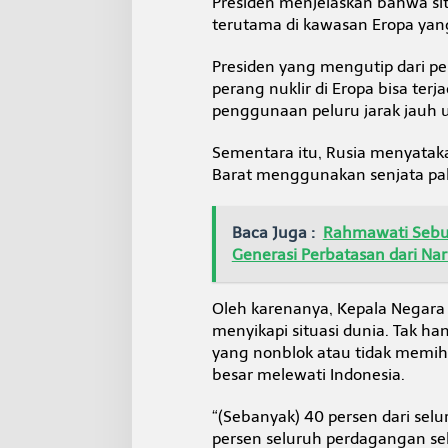
Presiden menjelaskan bahwa situ
terutama di kawasan Eropa yang
Presiden yang mengutip dari p
perang nuklir di Eropa bisa te
penggunaan peluru jarak jauh 
Sementara itu, Rusia menyata
Barat menggunakan senjata pali
Baca Juga :
Rahmawati Sebut
Generasi Perbatasan dari Na
Oleh karenanya, Kepala Negara 
menyikapi situasi dunia. Tak ha
yang nonblok atau tidak memih
besar melewati Indonesia.
“(Sebanyak) 40 persen dari sel
persen seluruh perdagangan selu