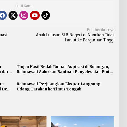
Ikuti Kami
Pos berikutnya
uasi
Anak Lulusan SLB Negeri di Nunukan Tidak
Lanjut ke Perguruan Tinggi
a
Tinjau Hasil Bedah Rumah Aspirasi di Bulungan,
 dari
Rahmawati Salurkan Bantuan Penyelesaian Pintu
dan Jendela
an
Rahmawati Perjuangkan Ekspor Langsung
i Desa
Udang Tarakan ke Timur Tengah