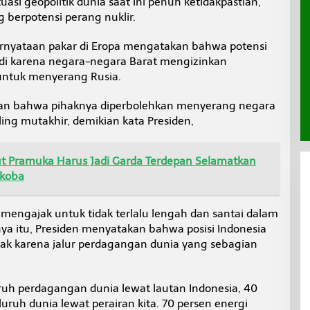
asi geopolitik dunia saat ini penuh ketidakpastian,
 berpotensi perang nuklir.
ernyataan pakar di Eropa mengatakan bahwa potensi
rjadi karena negara-negara Barat mengizinkan
untuk menyerang Rusia.
kan bahwa pihaknya diperbolehkan menyerang negara
ng mutakhir, demikian kata Presiden,
 Pramuka Harus Jadi Garda Terdepan Selamatkan
rkoba
mengajak untuk tidak terlalu lengah dan santai dalam
nya itu, Presiden menyatakan bahwa posisi Indonesia
ak karena jalur perdagangan dunia yang sebagian
uruh perdagangan dunia lewat lautan Indonesia, 40
ruh dunia lewat perairan kita. 70 persen energi