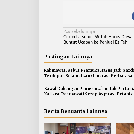
N
Pos sebelumnya
Gerindra sebut Miftah Harus Dieval
a
Buntut Ucapan ke Penjual Es Teh
v
i
Postingan Lainnya
g
a
Rahmawati Sebut Pramuka Harus Jadi Gard
s
Terdepan Selamatkan Generasi Perbatasan
Narkoba
i
p
Kawal Dukungan Pemerintah untuk Pertani
Kaltara, Rahmawati Serap Aspirasi Petani d
o
Gunung Putih
s
Berita Benuanta Lainnya