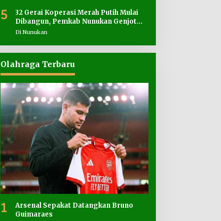
5
32 Gerai Koperasi Merah Putih Mulai
Dibangun, Pemkab Nunukan Genjot
Penyediaan Lahan
Di Nunukan
Olahraga Terbaru
1
Arsenal Sepakat Datangkan Bruno
Guimaraes