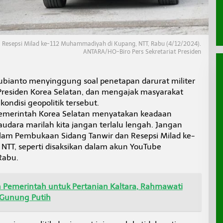
ra Resepsi Milad ke-112 Muhammadiyah di Kupang, NTT, Rabu (4/12/2024).
ANTARA/HO-Biro Pers Sekretariat Presiden
Subianto menyinggung soal penetapan darurat militer
residen Korea Selatan, dan mengajak masyarakat
kondisi geopolitik tersebut.
 pemerintah Korea Selatan menyatakan keadaan
saudara marilah kita jangan terlalu lengah. Jangan
dalam Pembukaan Sidang Tanwir dan Resepsi Milad ke-
TT, seperti disaksikan dalam akun YouTube
 Rabu.
Pemerintah untuk Pertanian Kaltara, Rahmawati
a Gunung Putih