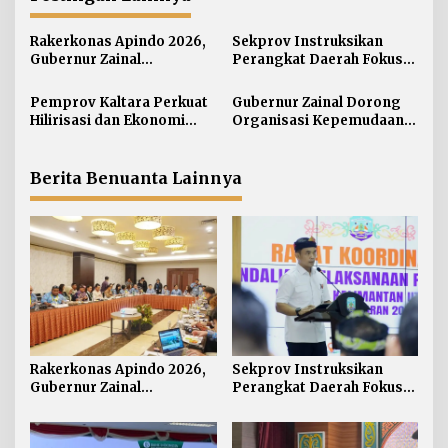
s
i
Rakerkonas Apindo 2026,
Sekprov Instruksikan
p
Gubernur Zainal
Perangkat Daerah Fokus
o
Perkenalkan Proyek
pada Program Prioritas
s
Strategis Kaltara ke
Pemprov Kaltara Perkuat
Gubernur Zainal Dorong
Perwakilan Negara
Hilirisasi dan Ekonomi
Organisasi Kepemudaan
Sahabat
Digital Hadapi Dampak
Jadi Mitra Strategis
Perang Dagang Global
Pemerintah
Berita Benuanta Lainnya
Rakerkonas Apindo 2026,
Sekprov Instruksikan
Gubernur Zainal
Perangkat Daerah Fokus
Perkenalkan Proyek
pada Program Prioritas
Strategis Kaltara ke
Perwakilan Negara