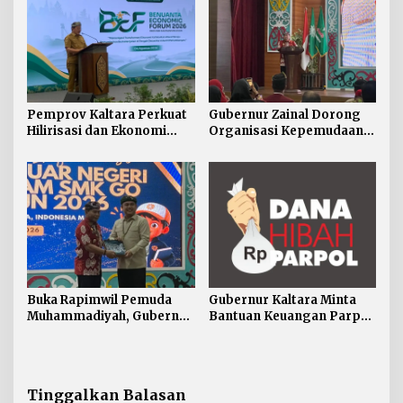
Sahabat
Pemprov Kaltara Perkuat
Gubernur Zainal Dorong
Hilirisasi dan Ekonomi
Organisasi Kepemudaan
Digital Hadapi Dampak
Jadi Mitra Strategis
Perang Dagang Global
Pemerintah
Buka Rapimwil Pemuda
Gubernur Kaltara Minta
Muhammadiyah, Gubernur
Bantuan Keuangan Parpol
Zainal Ajak Generasi Muda
Difokuskan untuk
Siap Hadapi
Pendidikan Politik
Pembangunan Kaltara
Tinggalkan Balasan