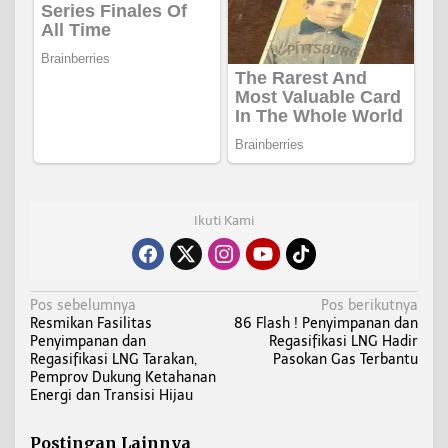
Ikuti Kami
N
Pos sebelumnya
Pos berikutnya
Resmikan Fasilitas
86 Flash ! Penyimpanan dan
a
Penyimpanan dan
Regasifikasi LNG Hadir
v
Regasifikasi LNG Tarakan,
Pasokan Gas Terbantu
i
Pemprov Dukung Ketahanan
Energi dan Transisi Hijau
g
a
Postingan Lainnya