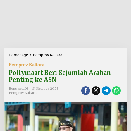
Homepage
/
Pemprov Kaltara
P
o
Pemprov Kaltara
l
l
Pollymaart Beri Sejumlah Arahan
y
Penting ke ASN
m
a
Benuanta03
13 Oktober 2025
a
Pemprov Kaltara
r
t
B
e
r
i
S