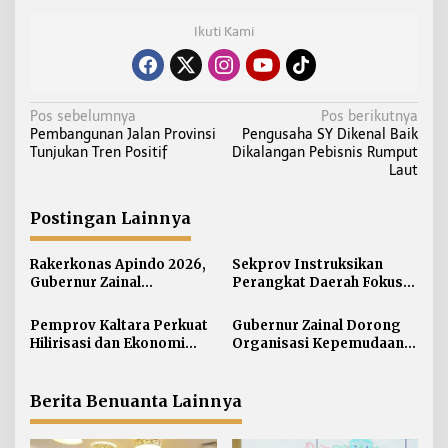
Ikuti Kami
N
Pos sebelumnya
Pos berikutnya
Pembangunan Jalan Provinsi
Pengusaha SY Dikenal Baik
a
Tunjukan Tren Positif
Dikalangan Pebisnis Rumput
v
Laut
i
g
Postingan Lainnya
a
s
Rakerkonas Apindo 2026,
Sekprov Instruksikan
i
Gubernur Zainal
Perangkat Daerah Fokus
Perkenalkan Proyek
pada Program Prioritas
p
Strategis Kaltara ke
Pemprov Kaltara Perkuat
Gubernur Zainal Dorong
o
Perwakilan Negara
Hilirisasi dan Ekonomi
Organisasi Kepemudaan
s
Sahabat
Digital Hadapi Dampak
Jadi Mitra Strategis
Perang Dagang Global
Pemerintah
Berita Benuanta Lainnya