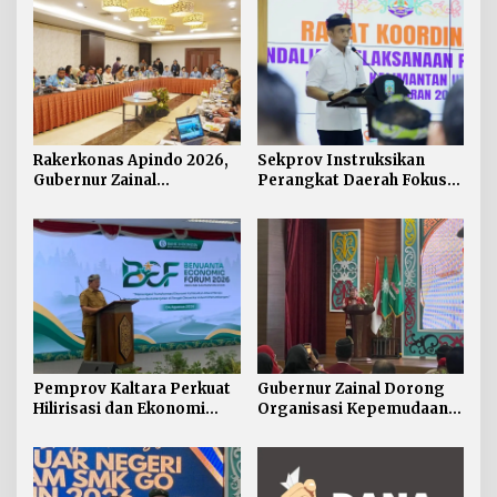
Rakerkonas Apindo 2026,
Sekprov Instruksikan
Gubernur Zainal
Perangkat Daerah Fokus
Perkenalkan Proyek
pada Program Prioritas
Strategis Kaltara ke
Perwakilan Negara
Sahabat
Pemprov Kaltara Perkuat
Gubernur Zainal Dorong
Hilirisasi dan Ekonomi
Organisasi Kepemudaan
Digital Hadapi Dampak
Jadi Mitra Strategis
Perang Dagang Global
Pemerintah