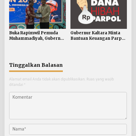
Buka Rapimwil Pemuda
Gubernur Kaltara Minta
Muhammadiyah, Gubernur
Bantuan Keuangan Parpol
Zainal Ajak Generasi Muda
Difokuskan untuk
Siap Hadapi
Pendidikan Politik
Pembangunan Kaltara
Tinggalkan Balasan
Alamat email Anda tidak akan dipublikasikan.
Ruas yang wajib
ditandai
*