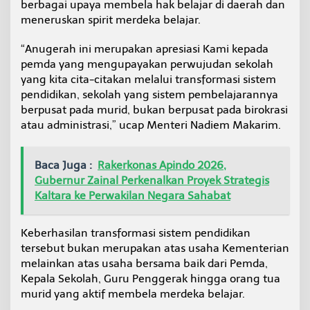
berbagai upaya membela hak belajar di daerah dan
g
meneruskan spirit merdeka belajar.
a
a
n
“Anugerah ini merupakan apresiasi Kami kepada
d
pemda yang mengupayakan perwujudan sekolah
a
yang kita cita-citakan melalui transformasi sistem
r
pendidikan, sekolah yang sistem pembelajarannya
i
berpusat pada murid, bukan berpusat pada birokrasi
K
e
atau administrasi,” ucap Menteri Nadiem Makarim.
m
e
n
Baca Juga :
Rakerkonas Apindo 2026,
d
Gubernur Zainal Perkenalkan Proyek Strategis
i
Kaltara ke Perwakilan Negara Sahabat
k
b
u
Keberhasilan transformasi sistem pendidikan
d
r
tersebut bukan merupakan atas usaha Kementerian
i
melainkan atas usaha bersama baik dari Pemda,
s
Kepala Sekolah, Guru Penggerak hingga orang tua
t
murid yang aktif membela merdeka belajar.
e
k