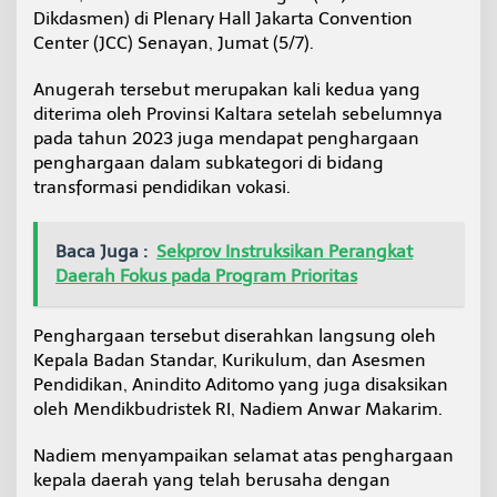
K
Dikdasmen) di Plenary Hall Jakarta Convention
a
Center (JCC) Senayan, Jumat (5/7).
l
t
Anugerah tersebut merupakan kali kedua yang
a
diterima oleh Provinsi Kaltara setelah sebelumnya
r
a
pada tahun 2023 juga mendapat penghargaan
K
penghargaan dalam subkategori di bidang
e
transformasi pendidikan vokasi.
m
b
a
Baca Juga :
Sekprov Instruksikan Perangkat
l
i
Daerah Fokus pada Program Prioritas
R
a
i
Penghargaan tersebut diserahkan langsung oleh
h
Kepala Badan Standar, Kurikulum, dan Asesmen
P
Pendidikan, Anindito Aditomo yang juga disaksikan
e
oleh Mendikbudristek RI, Nadiem Anwar Makarim.
n
g
h
Nadiem menyampaikan selamat atas penghargaan
a
kepala daerah yang telah berusaha dengan
r