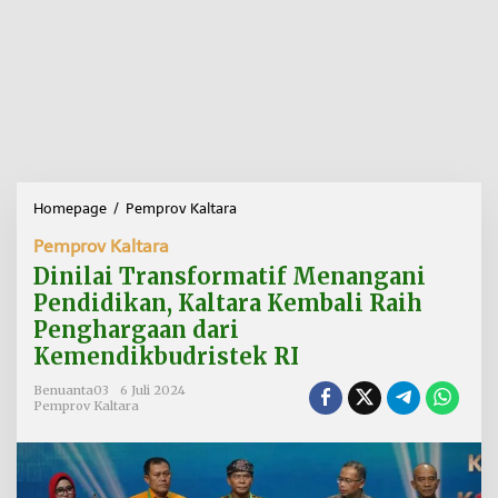
Homepage
/
Pemprov Kaltara
D
i
Pemprov Kaltara
n
i
Dinilai Transformatif Menangani
l
Pendidikan, Kaltara Kembali Raih
a
Penghargaan dari
i
T
Kemendikbudristek RI
r
a
Benuanta03
6 Juli 2024
Pemprov Kaltara
n
s
f
o
r