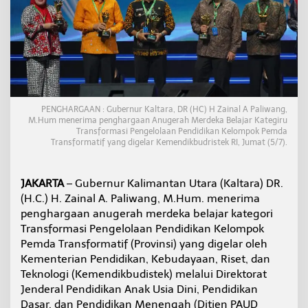
m
a
t
i
f
M
e
n
a
PENGHARGAAN : Gubernur Kaltara, DR (HC) H Zainal A Paliwang,
n
M.Hum menerima penghargaan Anugerah Merdeka Belajar Kategiru
g
Transformasi Pengelolaan Pendidikan Kelompok Pemda
a
Transformatif yang digelar Kemendikbudristek RI, Jumat (5/7).
n
i
P
JAKARTA
– Gubernur Kalimantan Utara (Kaltara) DR.
e
(H.C.) H. Zainal A. Paliwang, M.Hum. menerima
n
penghargaan anugerah merdeka belajar kategori
d
Transformasi Pengelolaan Pendidikan Kelompok
i
d
Pemda Transformatif (Provinsi) yang digelar oleh
i
Kementerian Pendidikan, Kebudayaan, Riset, dan
k
Teknologi (Kemendikbudistek) melalui Direktorat
a
Jenderal Pendidikan Anak Usia Dini, Pendidikan
n
Dasar, dan Pendidikan Menengah (Ditjen PAUD
,