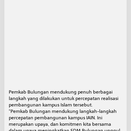
r
s
e
n
Pemkab Bulungan mendukung penuh berbagai
langkah yang dilakukan untuk percepatan realisasi
pembangunan kampus Islam tersebut.
“Pemkab Bulungan mendukung langkah-langkah
percepatan pembangunan kampus IAIN. Ini
merupakan upaya, dan komitmen kita bersama
dalam upaya meningkatkan SDM Bulungan unggul