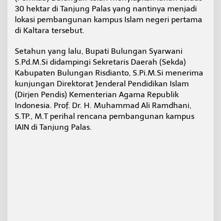
,
30 hektar di Tanjung Palas yang nantinya menjadi
S
lokasi pembangunan kampus Islam negeri pertama
y
di Kaltara tersebut.
a
r
Setahun yang lalu, Bupati Bulungan Syarwani
a
t
S.Pd.M.Si didampingi Sekretaris Daerah (Sekda)
P
Kabupaten Bulungan Risdianto, S.Pi.M.Si menerima
e
kunjungan Direktorat Jenderal Pendidikan Islam
n
(Dirjen Pendis) Kementerian Agama Republik
d
i
Indonesia. Prof. Dr. H. Muhammad Ali Ramdhani,
r
S.TP., M.T perihal rencana pembangunan kampus
i
IAIN di Tanjung Palas.
a
n
S
u
d
a
h
8
0
P
e