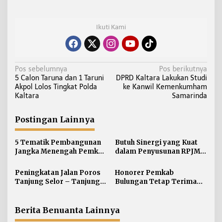
Ikuti Kami
N
Pos sebelumnya
Pos berikutnya
5 Calon Taruna dan 1 Taruni
DPRD Kaltara Lakukan Studi
a
Akpol Lolos Tingkat Polda
ke Kanwil Kemenkumham
v
Kaltara
Samarinda
i
g
Postingan Lainnya
a
s
5 Tematik Pembangunan
Butuh Sinergi yang Kuat
i
Jangka Menengah Pemkab
dalam Penyusunan RPJMD
Bulungan
2025 -2029 Kabupaten
p
Bulungan
Peningkatan Jalan Poros
Honorer Pemkab
o
Tanjung Selor – Tanjung
Bulungan Tetap Terima
s
Palas Timur Kembali
Gaji sampai
Dialokasikan
Pengangkatan Maret 2026
Berita Benuanta Lainnya