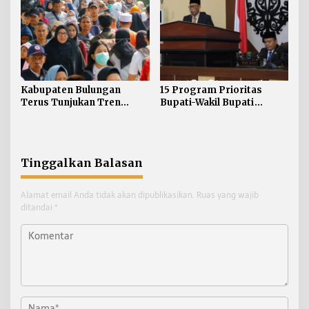
Kabupaten Bulungan
15 Program Prioritas
Terus Tunjukan Tren
Bupati-Wakil Bupati
Positif dalam Berbagai
Bulungan
Indikator Pembangunan
Tinggalkan Balasan
Alamat email Anda tidak akan dipublikasikan.
Ruas yang wajib
ditandai
*