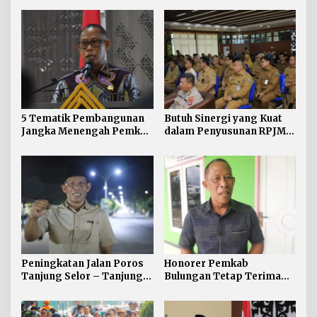
5 Tematik Pembangunan
Butuh Sinergi yang Kuat
Jangka Menengah Pemkab
dalam Penyusunan RPJMD
Bulungan
2025 -2029 Kabupaten
Bulungan
Peningkatan Jalan Poros
Honorer Pemkab
Tanjung Selor – Tanjung
Bulungan Tetap Terima
Palas Timur Kembali
Gaji sampai
Dialokasikan
Pengangkatan Maret 2026