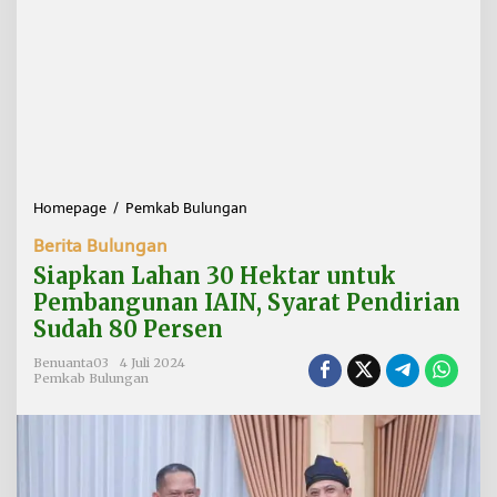
Homepage
/
Pemkab Bulungan
S
i
Berita Bulungan
a
p
Siapkan Lahan 30 Hektar untuk
k
Pembangunan IAIN, Syarat Pendirian
a
Sudah 80 Persen
n
L
Benuanta03
4 Juli 2024
a
Pemkab Bulungan
h
a
n
3
0
H