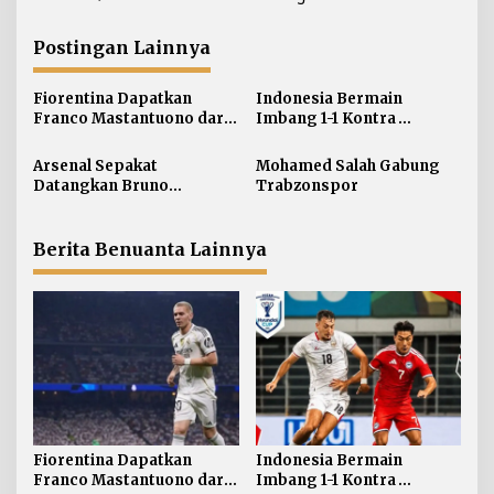
v
i
Postingan Lainnya
g
a
Fiorentina Dapatkan
Indonesia Bermain
s
Franco Mastantuono dari
Imbang 1-1 Kontra
i
Real Madrid
Singapura
p
Arsenal Sepakat
Mohamed Salah Gabung
Datangkan Bruno
Trabzonspor
o
Guimaraes
s
Berita Benuanta Lainnya
Fiorentina Dapatkan
Indonesia Bermain
Franco Mastantuono dari
Imbang 1-1 Kontra