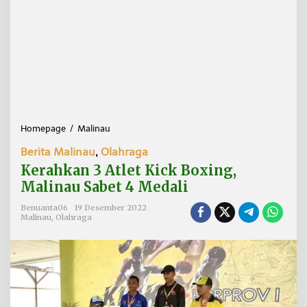
Homepage
/
Malinau
K
e
Berita Malinau
,
Olahraga
r
a
Kerahkan 3 Atlet Kick Boxing,
h
Malinau Sabet 4 Medali
k
a
Benuanta06
19 Desember 2022
n
Malinau
,
Olahraga
3
A
t
l
e
t
K