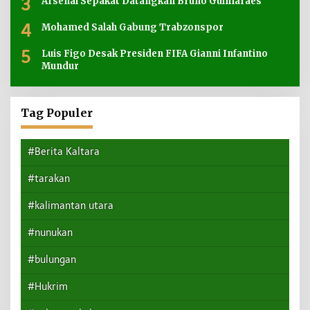
3
Arsenal Sepakat Datangkan Bruno Guimaraes
4
Mohamed Salah Gabung Trabzonspor
5
Luis Figo Desak Presiden FIFA Gianni Infantino
Mundur
Tag Populer
#Berita Kaltara
#tarakan
#kalimantan utara
#nunukan
#bulungan
#Hukrim