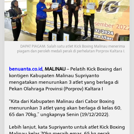
i
c
k
B
o
x
i
n
g
DAPAT PIAGAM: Salah satu atlet Kick Boxing Malinau menerima
,
piagam dan peroleh medali perak di perhelatan Porprov Kaltara I.
M
a
l
benuanta.co.id
, MALINAU
– Pelatih Kick Boxing dari
i
kontigen Kabupaten Malinau Supriyanto
n
mengatakan menurunkan 3 atlet yang berlaga di
a
Pekan Olahraga Provinsi (Porprov) Kaltara I
u
S
a
“Kita dari Kabupaten Malinau dari Cabor Boxing
b
menurunkan 3 atlet yang akan berlaga di kelas 60,
e
65 dan 70kg,” ungkapnya Senin (19/12/2022).
t
4
Lebih lanjut, kata Supriyanto untuk atlet Kick Boxing
M
e
Malinau kelas 70kg meraih emas, 65 kg perak,