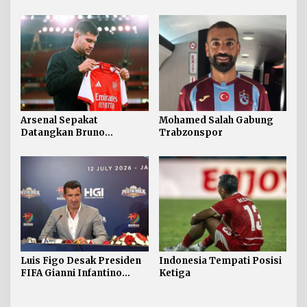
Real Madrid
Singapura
Arsenal Sepakat
Mohamed Salah Gabung
Datangkan Bruno
Trabzonspor
Guimaraes
Luis Figo Desak Presiden
Indonesia Tempati Posisi
FIFA Gianni Infantino
Ketiga
Mundur