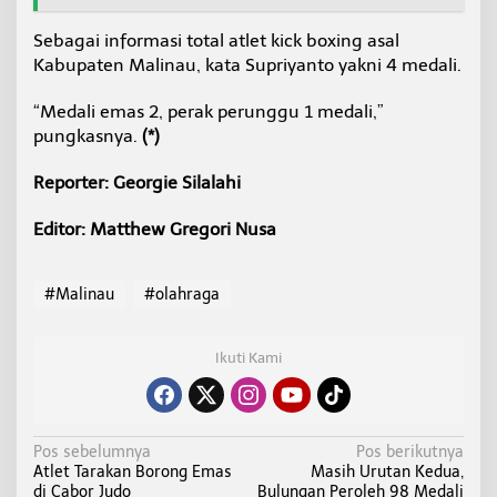
Sebagai informasi total atlet kick boxing asal
Kabupaten Malinau, kata Supriyanto yakni 4 medali.
“Medali emas 2, perak perunggu 1 medali,”
pungkasnya.
(*)
Reporter: Georgie Silalahi
Editor: Matthew Gregori Nusa
#Malinau
#olahraga
Ikuti Kami
N
Pos sebelumnya
Pos berikutnya
Atlet Tarakan Borong Emas
Masih Urutan Kedua,
a
di Cabor Judo
Bulungan Peroleh 98 Medali