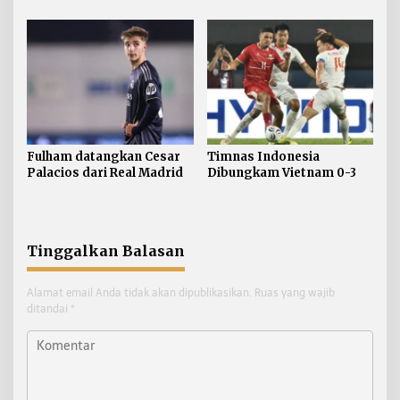
Mundur
Fulham datangkan Cesar
Timnas Indonesia
Palacios dari Real Madrid
Dibungkam Vietnam 0-3
Tinggalkan Balasan
Alamat email Anda tidak akan dipublikasikan.
Ruas yang wajib
ditandai
*