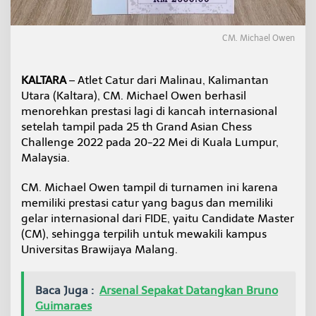
h
P
r
CM. Michael Owen
e
s
t
KALTARA
– Atlet Catur dari Malinau, Kalimantan
a
Utara (Kaltara), CM. Michael Owen berhasil
s
i
menorehkan prestasi lagi di kancah internasional
d
setelah tampil pada 25 th Grand Asian Chess
i
Challenge 2022 pada 20-22 Mei di Kuala Lumpur,
K
Malaysia.
a
n
c
CM. Michael Owen tampil di turnamen ini karena
a
memiliki prestasi catur yang bagus dan memiliki
h
gelar internasional dari FIDE, yaitu Candidate Master
I
(CM), sehingga terpilih untuk mewakili kampus
n
Universitas Brawijaya Malang.
t
e
r
n
Baca Juga :
Arsenal Sepakat Datangkan Bruno
a
Guimaraes
s