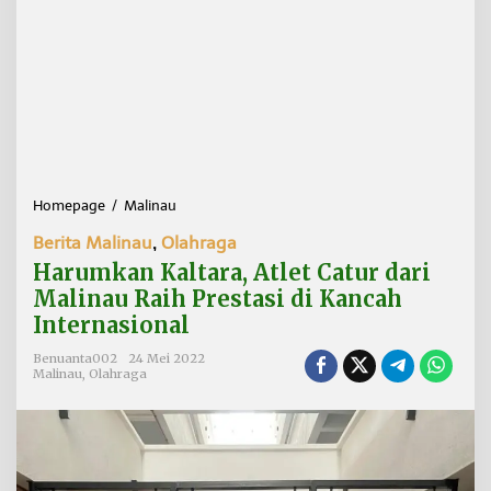
Homepage
/
Malinau
H
a
Berita Malinau
,
Olahraga
r
u
Harumkan Kaltara, Atlet Catur dari
m
Malinau Raih Prestasi di Kancah
k
Internasional
a
n
Benuanta002
24 Mei 2022
K
Malinau
,
Olahraga
a
l
t
a
r
a