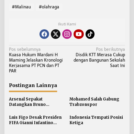
#Malinau
#olahraga
Ikuti Kami
N
Pos sebelumnya
Pos berikutnya
Kuasa Hukum Mardani H
Disdik KTT Merasa Cukup
a
Maming Jelaskan Kronologi
dengan Bangunan Sekolah
v
Kerjasama PT PCN dan PT
Saat Ini
i
PAR
g
a
Postingan Lainnya
s
i
Arsenal Sepakat
Mohamed Salah Gabung
Datangkan Bruno
Trabzonspor
p
Guimaraes
o
Luis Figo Desak Presiden
Indonesia Tempati Posisi
s
FIFA Gianni Infantino
Ketiga
Mundur