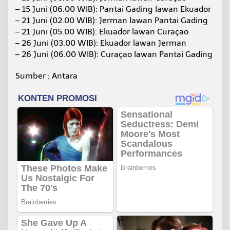
– 15 Juni (06.00 WIB): Pantai Gading lawan Ekuador
– 21 Juni (02.00 WIB): Jerman lawan Pantai Gading
– 21 Juni (05.00 WIB): Ekuador lawan Curaçao
– 26 Juni (03.00 WIB): Ekuador lawan Jerman
– 26 Juni (06.00 WIB): Curaçao lawan Pantai Gading
Sumber ; Antara