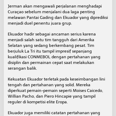
Jerman akan mengawali perjalanan menghadapi
Curaçao sebelum menjalani dua laga penting
melawan Pantai Gading dan Ekuador yang diprediksi
menjadi duel penentu juara grup.
Ekuador hadir sebagai ancaman serius karena
menjadi salah satu tim tangguh dari Amerika
Selatan yang sedang berkembang pesat. Tim
berjuluk La Tri itu tampil impresif sepanjang
kualifikasi CONMEBOL dengan pertahanan yang
disiplin dan permainan cepat saat melakukan
serangan balik.
Kekuatan Ekuador terletak pada keseimbangan lini
tengah dan pertahanan yang solid. Mereka
diperkuat pemain-pemain seperti Moises Caicedo,
Willian Pacho, dan Piero Hincapie yang tampil
reguler di kompetisi elite Eropa.
Ekuador juga memiliki catatan pertahanan yang