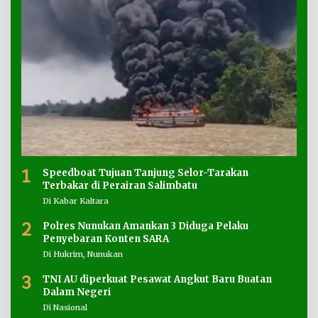
1
Speedboat Tujuan Tanjung Selor-Tarakan
Terbakar di Perairan Salimbatu
Di Kabar Kaltara
2
Polres Nunukan Amankan 3 Diduga Pelaku
Penyebaran Konten SARA
Di Hukrim, Nunukan
3
TNI AU diperkuat Pesawat Angkut Baru Buatan
Dalam Negeri
Di Nasional