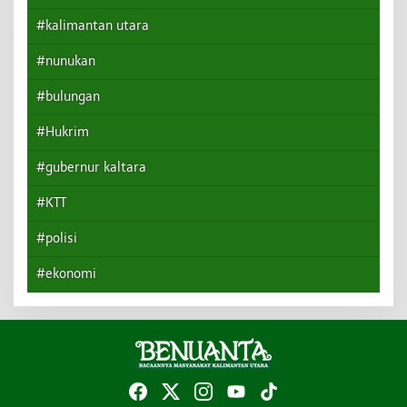
#kalimantan utara
#nunukan
#bulungan
#Hukrim
#gubernur kaltara
#KTT
#polisi
#ekonomi