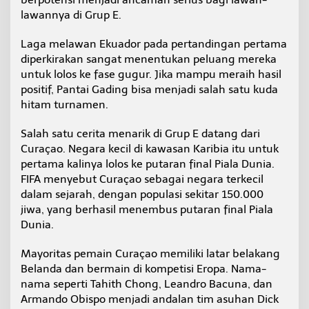
lawannya di Grup E.
Laga melawan Ekuador pada pertandingan pertama
diperkirakan sangat menentukan peluang mereka
untuk lolos ke fase gugur. Jika mampu meraih hasil
positif, Pantai Gading bisa menjadi salah satu kuda
hitam turnamen.
Salah satu cerita menarik di Grup E datang dari
Curaçao. Negara kecil di kawasan Karibia itu untuk
pertama kalinya lolos ke putaran final Piala Dunia.
FIFA menyebut Curaçao sebagai negara terkecil
dalam sejarah, dengan populasi sekitar 150.000
jiwa, yang berhasil menembus putaran final Piala
Dunia.
Mayoritas pemain Curaçao memiliki latar belakang
Belanda dan bermain di kompetisi Eropa. Nama-
nama seperti Tahith Chong, Leandro Bacuna, dan
Armando Obispo menjadi andalan tim asuhan Dick