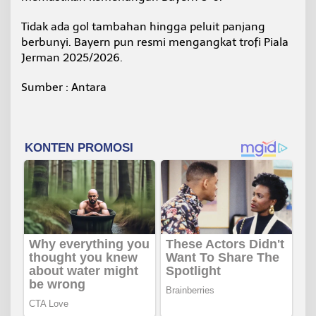
Tidak ada gol tambahan hingga peluit panjang
berbunyi. Bayern pun resmi mengangkat trofi Piala
Jerman 2025/2026.
Sumber : Antara