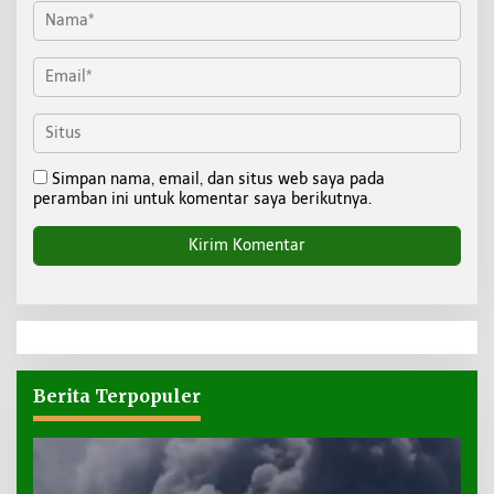
Simpan nama, email, dan situs web saya pada
peramban ini untuk komentar saya berikutnya.
Berita Terpopuler