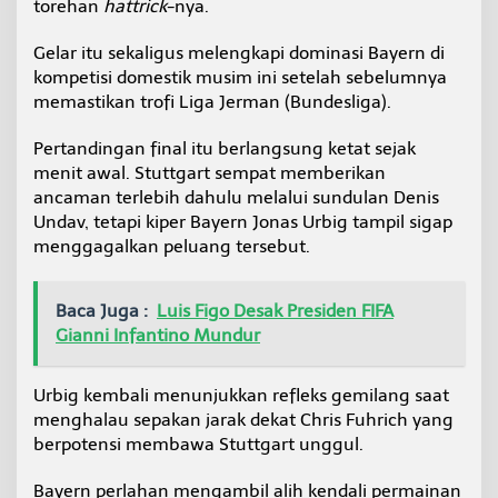
torehan
hattrick
-nya.
Gelar itu sekaligus melengkapi dominasi Bayern di
kompetisi domestik musim ini setelah sebelumnya
memastikan trofi Liga Jerman (Bundesliga).
Pertandingan final itu berlangsung ketat sejak
menit awal. Stuttgart sempat memberikan
ancaman terlebih dahulu melalui sundulan Denis
Undav, tetapi kiper Bayern Jonas Urbig tampil sigap
menggagalkan peluang tersebut.
Baca Juga :
Luis Figo Desak Presiden FIFA
Gianni Infantino Mundur
Urbig kembali menunjukkan refleks gemilang saat
menghalau sepakan jarak dekat Chris Fuhrich yang
berpotensi membawa Stuttgart unggul.
Bayern perlahan mengambil alih kendali permainan