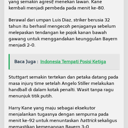
yang semakin agresif menekan lawan. Kane
kembali menjadi pembeda pada menit ke-80.
Berawal dari umpan Luis Diaz, striker berusia 32
tahun itu berhasil mengecoh penjaganya sebelum
melepaskan tendangan ke pojok kanan bawah
gawang untuk menggandakan keunggulan Bayern
menjadi 2-0.
Baca Juga :
Indonesia Tempati Posisi Ketiga
Stuttgart semakin tertekan dan petaka datang pada
masa injury time setelah Angelo Stiller melakukan
handball di dalam kotak penalti. Wasit tanpa ragu
menunjuk titik putih.
Harry Kane yang maju sebagai eksekutor
menjalankan tugasnya dengan sempurna pada
menit ke-92 untuk menuntaskan
hattrick
sekaligus
memastikan kemenangan Bayern 3-0.