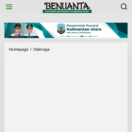
L
e
w
a
t
i
k
e
k
Homepage
/
Olahraga
B
o
a
n
y
t
e
e
r
n
n
M
u
e
n
c
h
e
n
J
u