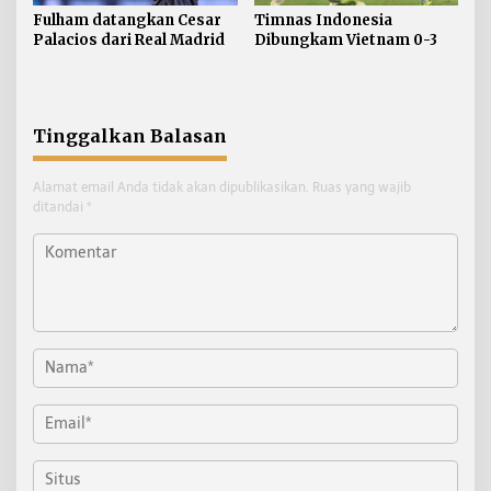
Fulham datangkan Cesar
Timnas Indonesia
Palacios dari Real Madrid
Dibungkam Vietnam 0-3
Tinggalkan Balasan
Alamat email Anda tidak akan dipublikasikan.
Ruas yang wajib
ditandai
*