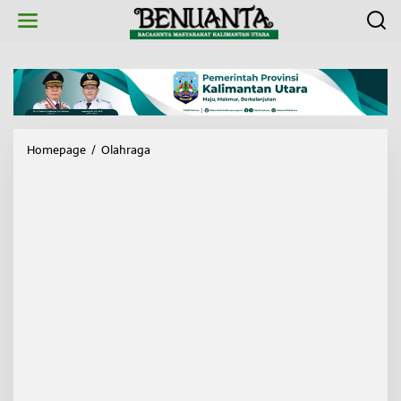
L
e
w
a
t
i
k
e
k
Homepage
/
Olahraga
H
o
a
n
n
t
t
e
a
n
m
R
e
a
l
B
e
t
i
s
5