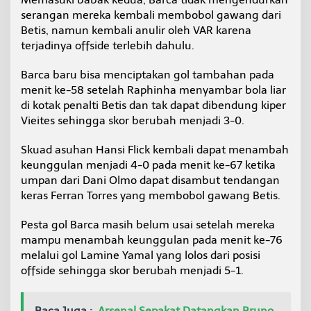
serangan mereka kembali membobol gawang dari
Betis, namun kembali anulir oleh VAR karena
terjadinya offside terlebih dahulu.
Barca baru bisa menciptakan gol tambahan pada
menit ke-58 setelah Raphinha menyambar bola liar
di kotak penalti Betis dan tak dapat dibendung kiper
Vieites sehingga skor berubah menjadi 3-0.
Skuad asuhan Hansi Flick kembali dapat menambah
keunggulan menjadi 4-0 pada menit ke-67 ketika
umpan dari Dani Olmo dapat disambut tendangan
keras Ferran Torres yang membobol gawang Betis.
Pesta gol Barca masih belum usai setelah mereka
mampu menambah keunggulan pada menit ke-76
melalui gol Lamine Yamal yang lolos dari posisi
offside sehingga skor berubah menjadi 5-1.
Baca Juga :
Arsenal Sepakat Datangkan Bruno