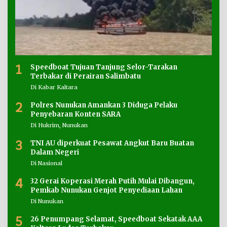
1
Speedboat Tujuan Tanjung Selor-Tarakan
Terbakar di Perairan Salimbatu
Di Kabar Kaltara
2
Polres Nunukan Amankan 3 Diduga Pelaku
Penyebaran Konten SARA
Di Hukrim, Nunukan
3
TNI AU diperkuat Pesawat Angkut Baru Buatan
Dalam Negeri
Di Nasional
4
32 Gerai Koperasi Merah Putih Mulai Dibangun,
Pemkab Nunukan Genjot Penyediaan Lahan
Di Nunukan
5
26 Penumpang Selamat, Speedboat Sekatak AAA