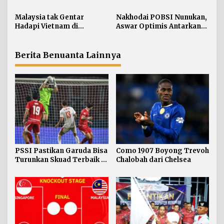
FIFA ASEAN
p
Malaysia tak Gentar
Nakhodai POBSI Nunukan,
o
Hadapi Vietnam di
Aswar Optimis Antarkan
s
Semifinal Piala AFF 2026
Atlet Berlaga ke BK PON
Berita Benuanta Lainnya
PSSI Pastikan Garuda Bisa
Como 1907 Boyong Trevoh
Turunkan Skuad Terbaik di
Chalobah dari Chelsea
FIFA ASEAN