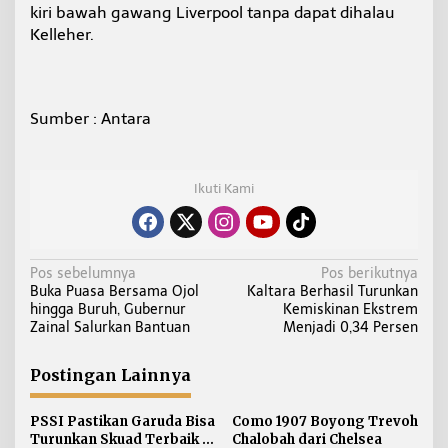
kiri bawah gawang Liverpool tanpa dapat dihalau
Kelleher.
Sumber : Antara
Ikuti Kami
N
Pos sebelumnya
Pos berikutnya
Buka Puasa Bersama Ojol
Kaltara Berhasil Turunkan
a
hingga Buruh, Gubernur
Kemiskinan Ekstrem
v
Zainal Salurkan Bantuan
Menjadi 0,34 Persen
i
g
Postingan Lainnya
a
s
PSSI Pastikan Garuda Bisa
Como 1907 Boyong Trevoh
i
Turunkan Skuad Terbaik di
Chalobah dari Chelsea