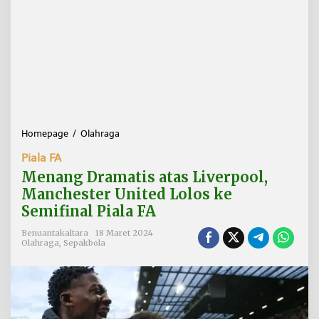
Homepage
/
Olahraga
M
e
Piala FA
n
a
Menang Dramatis atas Liverpool,
n
Manchester United Lolos ke
g
Semifinal Piala FA
D
r
Benuantakaltara
18 Maret 2024
a
Olahraga
,
Sepakbola
m
a
t
i
s
a