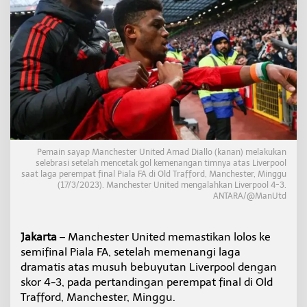
t
a
s
L
i
v
e
r
p
o
o
l
Pemain sayap Manchester United Amad Diallo (kanan) melakukan
,
selebrasi setelah mencetak gol kemenangan timnya atas Liverpool
M
saat laga perempat final Piala FA di Old Trafford, Manchester, Minggu
a
(17/3/2023). Manchester United mengalahkan Liverpool 4-3.
n
ANTARA/@ManUtd
c
h
e
Jakarta
– Manchester United memastikan lolos ke
s
semifinal Piala FA, setelah memenangi laga
t
e
dramatis atas musuh bebuyutan Liverpool dengan
r
skor 4-3, pada pertandingan perempat final di Old
U
Trafford, Manchester, Minggu.
n