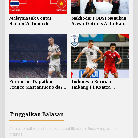
Malaysia tak Gentar
Nakhodai POBSI Nunukan,
Hadapi Vietnam di
Aswar Optimis Antarkan
Semifinal Piala AFF 2026
Atlet Berlaga ke BK PON
Fiorentina Dapatkan
Indonesia Bermain
Franco Mastantuono dari
Imbang 1-1 Kontra
Real Madrid
Singapura
Tinggalkan Balasan
Alamat email Anda tidak akan dipublikasikan.
Ruas yang wajib
ditandai
*