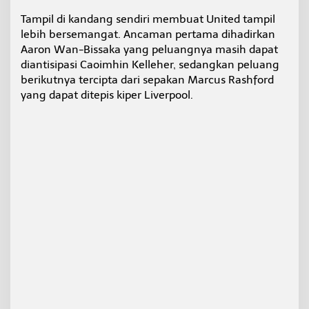
i
Tampil di kandang sendiri membuat United tampil
t
e
lebih bersemangat. Ancaman pertama dihadirkan
d
Aaron Wan-Bissaka yang peluangnya masih dapat
L
diantisipasi Caoimhin Kelleher, sedangkan peluang
o
berikutnya tercipta dari sepakan Marcus Rashford
l
yang dapat ditepis kiper Liverpool.
o
s
k
e
S
e
m
i
f
i
n
a
l
P
i
a
l
a