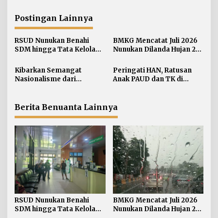
i
g
Postingan Lainnya
a
s
RSUD Nunukan Benahi
BMKG Mencatat Juli 2026
i
SDM hingga Tata Kelola
Nunukan Dilanda Hujan 23
Pelayanan
Hari
p
Kibarkan Semangat
Peringati HAN, Ratusan
o
Nasionalisme dari
Anak PAUD dan TK di
s
Perbatasan, Bendera
Nunukan Adu Kreativitas
Merah Putih 81 Meter
Lomba Menggambar dan
Dibentangkan di Sebatik
Mewarnai
Berita Benuanta Lainnya
RSUD Nunukan Benahi
BMKG Mencatat Juli 2026
SDM hingga Tata Kelola
Nunukan Dilanda Hujan 23
Pelayanan
Hari