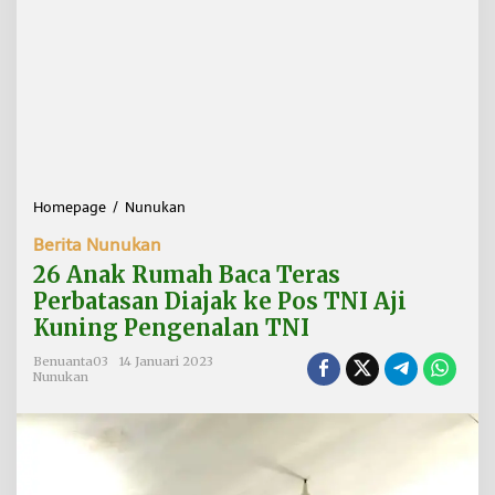
Homepage
/
Nunukan
2
6
Berita Nunukan
A
n
26 Anak Rumah Baca Teras
a
Perbatasan Diajak ke Pos TNI Aji
k
Kuning Pengenalan TNI
R
u
Benuanta03
14 Januari 2023
m
Nunukan
a
h
B
a
c
a