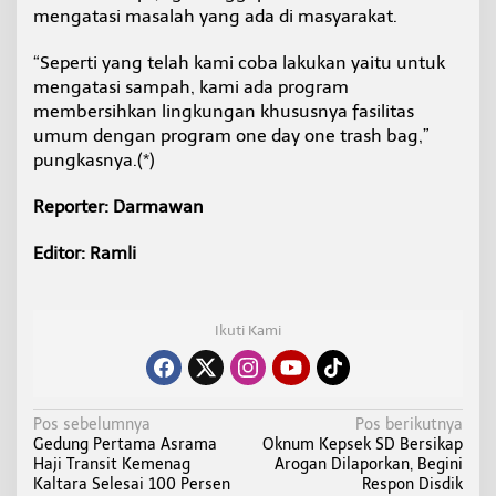
mengatasi masalah yang ada di masyarakat.
“Seperti yang telah kami coba lakukan yaitu untuk
mengatasi sampah, kami ada program
membersihkan lingkungan khususnya fasilitas
umum dengan program one day one trash bag,”
pungkasnya.(*)
Reporter: Darmawan
Editor: Ramli
Ikuti Kami
N
Pos sebelumnya
Pos berikutnya
Gedung Pertama Asrama
Oknum Kepsek SD Bersikap
a
Haji Transit Kemenag
Arogan Dilaporkan, Begini
v
Kaltara Selesai 100 Persen
Respon Disdik