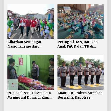
Kibarkan Semangat
Peringati HAN, Ratusan
Nasionalisme dari
Anak PAUD dan TK di
Perbatasan, Bendera
Nunukan Adu Kreativitas
Merah Putih 81 Meter
Lomba Menggambar dan
Dibentangkan di Sebatik
Mewarnai
Pria Asal NTT Ditemukan
Enam PJU Polres Nunukan
Meninggal Dunia di Kamar
Berganti, Kapolres
Kos Sebatik Barat
Tekankan Displin
Personel