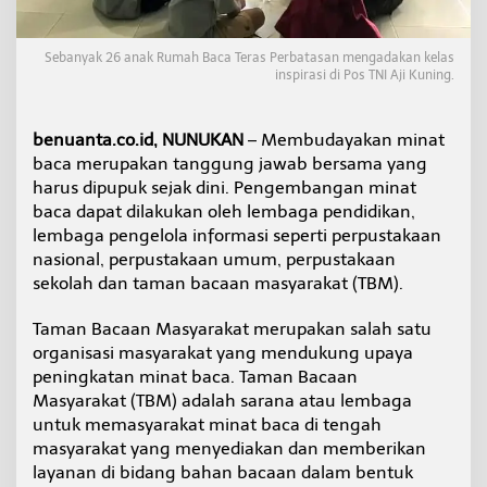
s
T
N
Sebanyak 26 anak Rumah Baca Teras Perbatasan mengadakan kelas
I
inspirasi di Pos TNI Aji Kuning.
A
j
i
benuanta.co.id, NUNUKAN
– Membudayakan minat
K
baca merupakan tanggung jawab bersama yang
u
harus dipupuk sejak dini. Pengembangan minat
n
i
baca dapat dilakukan oleh lembaga pendidikan,
n
lembaga pengelola informasi seperti perpustakaan
g
nasional, perpustakaan umum, perpustakaan
P
sekolah dan taman bacaan masyarakat (TBM).
e
n
g
Taman Bacaan Masyarakat merupakan salah satu
e
organisasi masyarakat yang mendukung upaya
n
peningkatan minat baca. Taman Bacaan
a
Masyarakat (TBM) adalah sarana atau lembaga
l
untuk memasyarakat minat baca di tengah
a
n
masyarakat yang menyediakan dan memberikan
T
layanan di bidang bahan bacaan dalam bentuk
N