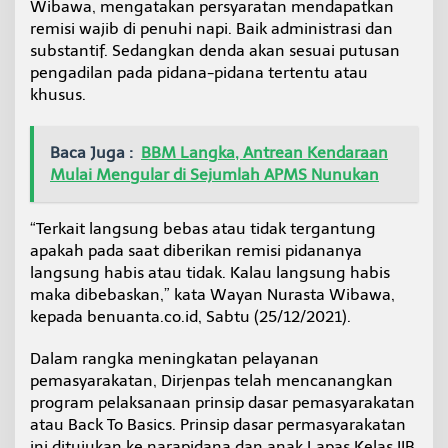
Wibawa, mengatakan persyaratan mendapatkan
n
remisi wajib di penuhi napi. Baik administrasi dan
g
L
substantif. Sedangkan denda akan sesuai putusan
a
pengadilan pada pidana-pidana tertentu atau
n
khusus.
g
s
u
Baca Juga :
BBM Langka, Antrean Kendaraan
n
Mulai Mengular di Sejumlah APMS Nunukan
g
B
e
“Terkait langsung bebas atau tidak tergantung
b
a
apakah pada saat diberikan remisi pidananya
s
langsung habis atau tidak. Kalau langsung habis
maka dibebaskan,” kata Wayan Nurasta Wibawa,
kepada benuanta.co.id, Sabtu (25/12/2021).
Dalam rangka meningkatan pelayanan
pemasyarakatan, Dirjenpas telah mencanangkan
program pelaksanaan prinsip dasar pemasyarakatan
atau Back To Basics. Prinsip dasar permasyarakatan
ini ditujukan ke narapidana dan anak Lapas Kelas IIB