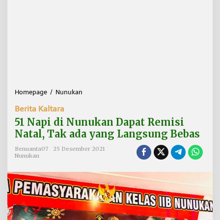
Homepage
/
Nunukan
5
1
Berita Kaltara
N
a
51 Napi di Nunukan Dapat Remisi
p
Natal, Tak ada yang Langsung Bebas
i
d
Benuanta07
25 Desember 2021
i
Nunukan
N
u
n
u
k
a
n