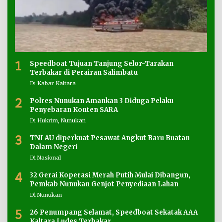
1
Speedboat Tujuan Tanjung Selor-Tarakan
Terbakar di Perairan Salimbatu
Di Kabar Kaltara
2
Polres Nunukan Amankan 3 Diduga Pelaku
Penyebaran Konten SARA
Di Hukrim, Nunukan
3
TNI AU diperkuat Pesawat Angkut Baru Buatan
Dalam Negeri
Di Nasional
4
32 Gerai Koperasi Merah Putih Mulai Dibangun,
Pemkab Nunukan Genjot Penyediaan Lahan
Di Nunukan
5
26 Penumpang Selamat, Speedboat Sekatak AAA
Kaltara Ludes Terbakar