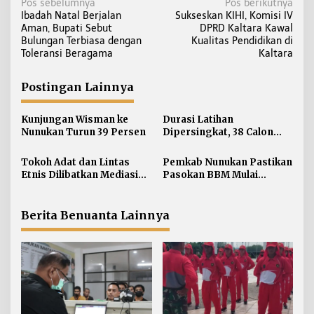
N
Pos sebelumnya
Pos berikutnya
Ibadah Natal Berjalan
Sukseskan KIHI, Komisi IV
a
Aman, Bupati Sebut
DPRD Kaltara Kawal
v
Bulungan Terbiasa dengan
Kualitas Pendidikan di
i
Toleransi Beragama
Kaltara
g
a
Postingan Lainnya
s
i
Kunjungan Wisman ke
Durasi Latihan
Nunukan Turun 39 Persen
Dipersingkat, 38 Calon
p
Paskibraka Nunukan
o
Digembleng Tampil
Tokoh Adat dan Lintas
Pemkab Nunukan Pastikan
s
Maksimal
Etnis Dilibatkan Mediasi
Pasokan BBM Mulai
Persoalan SARA di
Normal, 300 Ton Telah
Nunukan
Didistribusikan
Berita Benuanta Lainnya