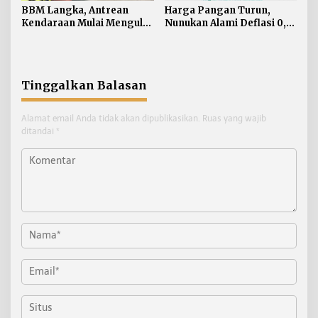
BBM Langka, Antrean
Harga Pangan Turun,
Kendaraan Mulai Mengular
Nunukan Alami Deflasi 0,74
di Sejumlah APMS
Persen di Juli 2026
Nunukan
Tinggalkan Balasan
Alamat email Anda tidak akan dipublikasikan.
Ruas yang wajib
ditandai
*