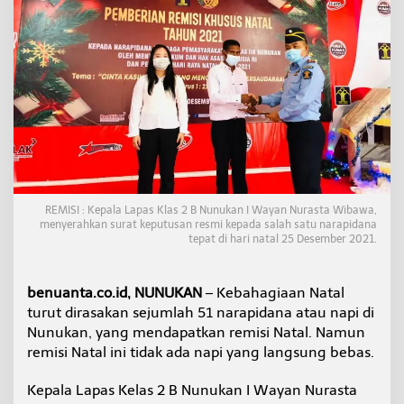
D
a
p
a
t
R
e
m
i
s
i
N
a
REMISI : Kepala Lapas Klas 2 B Nunukan I Wayan Nurasta Wibawa,
t
menyerahkan surat keputusan resmi kepada salah satu narapidana
a
tepat di hari natal 25 Desember 2021.
l
,
T
benuanta.co.id, NUNUKAN
– Kebahagiaan Natal
a
turut dirasakan sejumlah 51 narapidana atau napi di
k
Nunukan, yang mendapatkan remisi Natal. Namun
a
d
remisi Natal ini tidak ada napi yang langsung bebas.
a
y
Kepala Lapas Kelas 2 B Nunukan I Wayan Nurasta
a