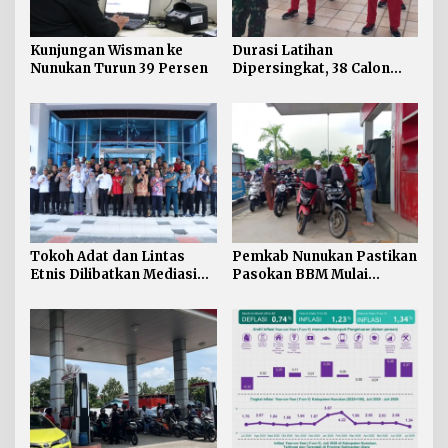
Kunjungan Wisman ke
Durasi Latihan
Nunukan Turun 39 Persen
Dipersingkat, 38 Calon
Paskibraka Nunukan
Digembleng Tampil
Maksimal
Tokoh Adat dan Lintas
Pemkab Nunukan Pastikan
Etnis Dilibatkan Mediasi
Pasokan BBM Mulai
Persoalan SARA di
Normal, 300 Ton Telah
Nunukan
Didistribusikan