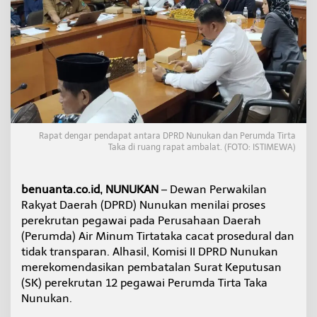
l
k
a
n
S
K
1
2
C
a
l
Rapat dengar pendapat antara DPRD Nunukan dan Perumda Tirta
o
Taka di ruang rapat ambalat. (FOTO: ISTIMEWA)
n
P
e
benuanta.co.id, NUNUKAN
– Dewan Perwakilan
g
Rakyat Daerah (DPRD) Nunukan menilai proses
a
perekrutan pegawai pada Perusahaan Daerah
w
(Perumda) Air Minum Tirtataka cacat prosedural dan
a
i
tidak transparan. Alhasil, Komisi II DPRD Nunukan
P
merekomendasikan pembatalan Surat Keputusan
e
(SK) perekrutan 12 pegawai Perumda Tirta Taka
r
Nunukan.
u
m