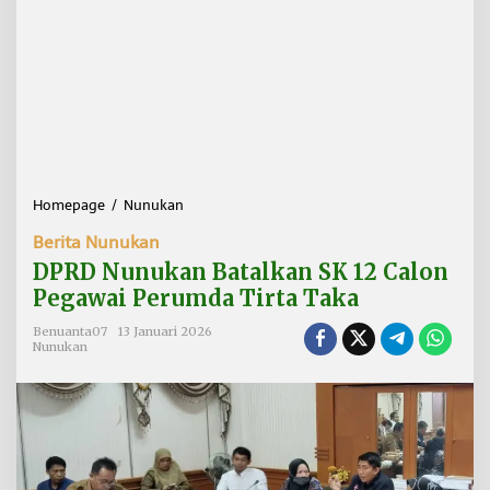
Homepage
/
Nunukan
D
P
Berita Nunukan
R
D
DPRD Nunukan Batalkan SK 12 Calon
N
Pegawai Perumda Tirta Taka
u
n
Benuanta07
13 Januari 2026
u
Nunukan
k
a
n
B
a
t
a