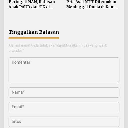
Peringati HAN, Ratusan
Pria Asal NTT Ditemukan
Anak PAUD dan TK di
Meninggal Dunia di Kamar
Nunukan Adu Kreativitas
Kos Sebatik Barat
Lomba Menggambar dan
Mewarnai
Tinggalkan Balasan
Alamat email Anda tidak akan dipublikasikan.
Ruas yang wajib
ditandai
*