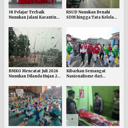
38 Pelajar Terbaik
RSUD Nunukan Benahi
Nunukan Jalani Karantina,
SDM hingga Tata Kelola
Siap Kibarkan Merah Putih
Pelayanan
di HUT RI ke-81
BMKG Mencatat Juli 2026
Kibarkan Semangat
Nunukan Dilanda Hujan 23
Nasionalisme dari
Hari
Perbatasan, Bendera
Merah Putih 81 Meter
Dibentangkan di Sebatik