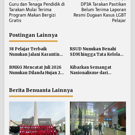
N
Guru dan Tenaga Pendidik di
DP3A Tarakan Pastikan
a
Tarakan Mulai Terima
Belum Terima Laporan
v
Program Makan Bergizi
Resmi Dugaan Kasus LGBT
i
Gratis
Pelajar
g
a
Postingan Lainnya
s
i
38 Pelajar Terbaik
RSUD Nunukan Benahi
Nunukan Jalani Karantina,
SDM hingga Tata Kelola
p
Siap Kibarkan Merah Putih
Pelayanan
o
di HUT RI ke-81
BMKG Mencatat Juli 2026
Kibarkan Semangat
s
Nunukan Dilanda Hujan 23
Nasionalisme dari
Hari
Perbatasan, Bendera
Merah Putih 81 Meter
Dibentangkan di Sebatik
Berita Benuanta Lainnya