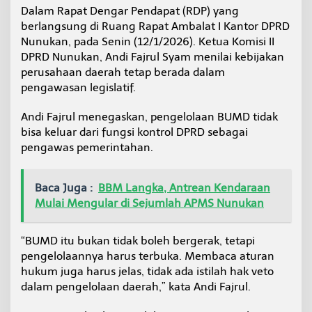
d
Dalam Rapat Dengar Pendapat (RDP) yang
a
berlangsung di Ruang Rapat Ambalat I Kantor DPRD
T
Nunukan, pada Senin (12/1/2026). Ketua Komisi II
i
DPRD Nunukan, Andi Fajrul Syam menilai kebijakan
r
t
perusahaan daerah tetap berada dalam
a
pengawasan legislatif.
T
a
Andi Fajrul menegaskan, pengelolaan BUMD tidak
k
bisa keluar dari fungsi kontrol DPRD sebagai
a
pengawas pemerintahan.
Baca Juga :
BBM Langka, Antrean Kendaraan
Mulai Mengular di Sejumlah APMS Nunukan
“BUMD itu bukan tidak boleh bergerak, tetapi
pengelolaannya harus terbuka. Membaca aturan
hukum juga harus jelas, tidak ada istilah hak veto
dalam pengelolaan daerah,” kata Andi Fajrul.