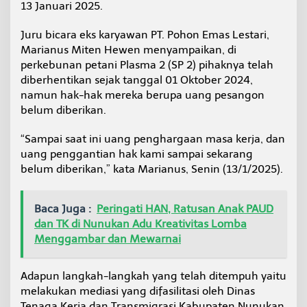
13 Januari 2025.
R
D
N
Juru bicara eks karyawan PT. Pohon Emas Lestari,
u
Marianus Miten Hewen menyampaikan, di
n
perkebunan petani Plasma 2 (SP 2) pihaknya telah
u
diberhentikan sejak tanggal 01 Oktober 2024,
k
namun hak-hak mereka berupa uang pesangon
a
n
belum diberikan.
“Sampai saat ini uang penghargaan masa kerja, dan
uang penggantian hak kami sampai sekarang
belum diberikan,” kata Marianus, Senin (13/1/2025).
Baca Juga :
Peringati HAN, Ratusan Anak PAUD
dan TK di Nunukan Adu Kreativitas Lomba
Menggambar dan Mewarnai
Adapun langkah-langkah yang telah ditempuh yaitu
melakukan mediasi yang difasilitasi oleh Dinas
Tenaga Kerja dan Transmigrasi Kabupaten Nunukan