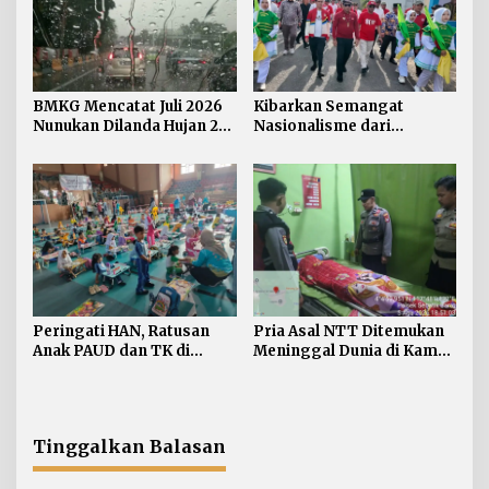
BMKG Mencatat Juli 2026
Kibarkan Semangat
Nunukan Dilanda Hujan 23
Nasionalisme dari
Hari
Perbatasan, Bendera
Merah Putih 81 Meter
Dibentangkan di Sebatik
Peringati HAN, Ratusan
Pria Asal NTT Ditemukan
Anak PAUD dan TK di
Meninggal Dunia di Kamar
Nunukan Adu Kreativitas
Kos Sebatik Barat
Lomba Menggambar dan
Mewarnai
Tinggalkan Balasan