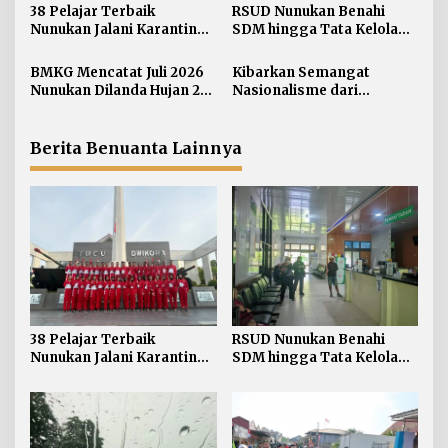
s
38 Pelajar Terbaik
RSUD Nunukan Benahi
i
Nunukan Jalani Karantina,
SDM hingga Tata Kelola
Siap Kibarkan Merah Putih
Pelayanan
p
di HUT RI ke-81
BMKG Mencatat Juli 2026
Kibarkan Semangat
o
Nunukan Dilanda Hujan 23
Nasionalisme dari
s
Hari
Perbatasan, Bendera
Merah Putih 81 Meter
Dibentangkan di Sebatik
Berita Benuanta Lainnya
38 Pelajar Terbaik
RSUD Nunukan Benahi
Nunukan Jalani Karantina,
SDM hingga Tata Kelola
Siap Kibarkan Merah Putih
Pelayanan
di HUT RI ke-81