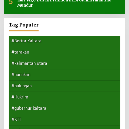
5
Luis Figo Desak Presiden FIFA Gianni Infantino
Mundur
Tag Populer
#Berita Kaltara
#tarakan
#kalimantan utara
#nunukan
#bulungan
#Hukrim
#gubernur kaltara
#KTT