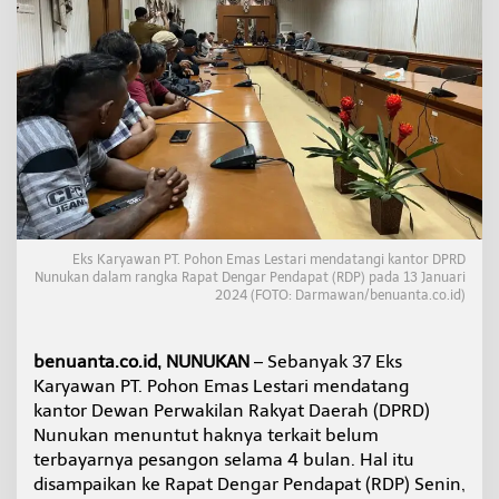
P
o
h
o
n
E
m
a
s
L
e
s
t
Eks Karyawan PT. Pohon Emas Lestari mendatangi kantor DPRD
a
Nunukan dalam rangka Rapat Dengar Pendapat (RDP) pada 13 Januari
r
2024 (FOTO: Darmawan/benuanta.co.id)
i
N
g
benuanta.co.id, NUNUKAN
– Sebanyak 37 Eks
a
Karyawan PT. Pohon Emas Lestari mendatang
d
kantor Dewan Perwakilan Rakyat Daerah (DPRD)
u
k
Nunukan menuntut haknya terkait belum
e
terbayarnya pesangon selama 4 bulan. Hal itu
D
disampaikan ke Rapat Dengar Pendapat (RDP) Senin,
P