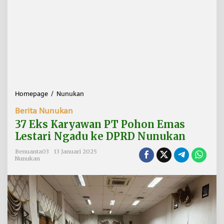
Homepage
/
Nunukan
3
7
Berita Nunukan
E
k
37 Eks Karyawan PT Pohon Emas
s
Lestari Ngadu ke DPRD Nunukan
K
a
Benuanta03
13 Januari 2025
r
Nunukan
y
a
w
a
n
P
T