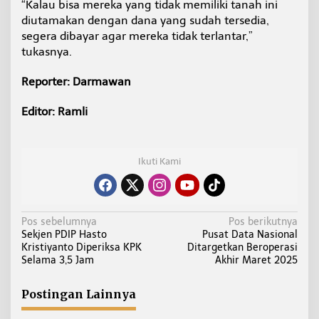
“Kalau bisa mereka yang tidak memiliki tanah ini
diutamakan dengan dana yang sudah tersedia,
segera dibayar agar mereka tidak terlantar,”
tukasnya.
Reporter: Darmawan
Editor: Ramli
Ikuti Kami
N
Pos sebelumnya
Pos berikutnya
Sekjen PDIP Hasto
Pusat Data Nasional
a
Kristiyanto Diperiksa KPK
Ditargetkan Beroperasi
v
Selama 3,5 Jam
Akhir Maret 2025
i
g
Postingan Lainnya
a