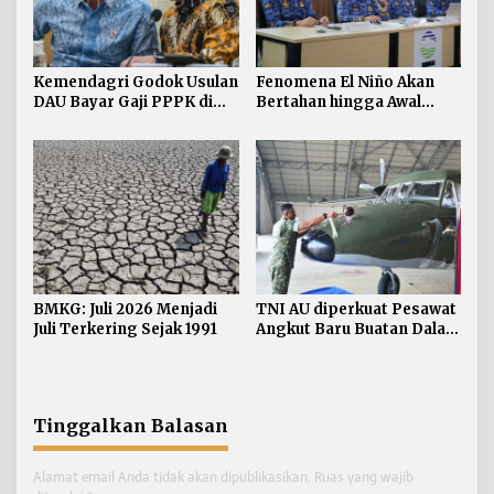
Kemendagri Godok Usulan
Fenomena El Niño Akan
DAU Bayar Gaji PPPK di
Bertahan hingga Awal
Daerah
Kuartal Pertama Tahun
2027
BMKG: Juli 2026 Menjadi
TNI AU diperkuat Pesawat
Juli Terkering Sejak 1991
Angkut Baru Buatan Dalam
Negeri
Tinggalkan Balasan
Alamat email Anda tidak akan dipublikasikan.
Ruas yang wajib