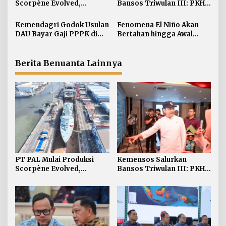
i
Scorpène Evolved,
Bansos Triwulan III: PKH 7
Perkuat Kerja Sama RI-
Juta KPM Sembako 12 Juta
p
Prancis
Kemendagri Godok Usulan
Fenomena El Niño Akan
o
DAU Bayar Gaji PPPK di
Bertahan hingga Awal
s
Daerah
Kuartal Pertama Tahun
2027
Berita Benuanta Lainnya
PT PAL Mulai Produksi
Kemensos Salurkan
Scorpène Evolved,
Bansos Triwulan III: PKH 7
Perkuat Kerja Sama RI-
Juta KPM Sembako 12 Juta
Prancis