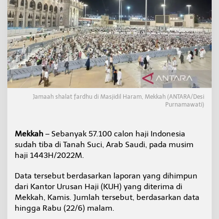
S
u
d
a
h
T
i
b
a
d
i
Jamaah shalat fardhu di Masjidil Haram, Mekkah (ANTARA/Desi
T
Purnamawati)
a
n
a
Mekkah
– Sebanyak 57.100 calon haji Indonesia
h
sudah tiba di Tanah Suci, Arab Saudi, pada musim
S
u
haji 1443H/2022M.
c
i
Data tersebut berdasarkan laporan yang dihimpun
dari Kantor Urusan Haji (KUH) yang diterima di
Mekkah, Kamis. Jumlah tersebut, berdasarkan data
hingga Rabu (22/6) malam.