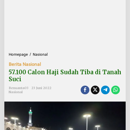
Homepage
/
Nasional
5
7
Berita Nasional
.
1
57.100 Calon Haji Sudah Tiba di Tanah
0
Suci
0
C
Benuanta03
23 Juni 2022
a
Nasional
l
o
n
H
a
j
i