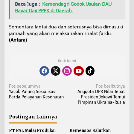
Baca Juga :
Kemendagri Godok Usulan DAU
Bayar Gaji PPPK di Daerah
Sementara lantai dua dan seterusnya bisa dimasuki
jamaah yang akan melaksanakan shalat fardu.
(Antara)
Ikuti Kami
N
Pos sebelumnya
Pos berikutnya
Yacob Palung Sosialisasi
Anggota DPR Nilai Tepat
a
Perda Pelayanan Kesehatan
Presiden Jokowi Temui
v
Pimpinan Ukraina-Rusia
i
g
Postingan Lainnya
a
s
PT PAL Mulai Produksi
Kemensos Salurkan