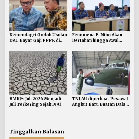
Kemendagri Godok Usulan
Fenomena El Niño Akan
DAU Bayar Gaji PPPK di
Bertahan hingga Awal
Daerah
Kuartal Pertama Tahun
2027
BMKG: Juli 2026 Menjadi
TNI AU diperkuat Pesawat
Juli Terkering Sejak 1991
Angkut Baru Buatan Dalam
Negeri
Tinggalkan Balasan