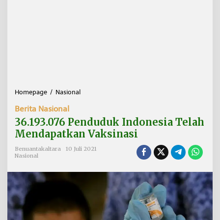
Homepage
/
Nasional
3
6
Berita Nasional
.
1
36.193.076 Penduduk Indonesia Telah
9
Mendapatkan Vaksinasi
3
.
Benuantakaltara
10 Juli 2021
0
Nasional
7
6
P
e
n
d
u