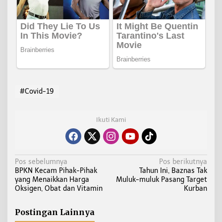
#Covid-19
Ikuti Kami
N
Pos sebelumnya
Pos berikutnya
BPKN Kecam Pihak-Pihak
Tahun Ini, Baznas Tak
a
yang Menaikkan Harga
Muluk-muluk Pasang Target
v
Oksigen, Obat dan Vitamin
Kurban
i
g
Postingan Lainnya