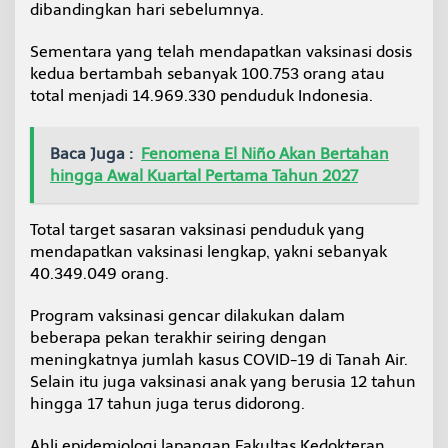
dibandingkan hari sebelumnya.
k
a
n
Sementara yang telah mendapatkan vaksinasi dosis
V
kedua bertambah sebanyak 100.753 orang atau
a
total menjadi 14.969.330 penduduk Indonesia.
k
s
i
Baca Juga :
Fenomena El Niño Akan Bertahan
n
a
hingga Awal Kuartal Pertama Tahun 2027
s
i
Total target sasaran vaksinasi penduduk yang
mendapatkan vaksinasi lengkap, yakni sebanyak
40.349.049 orang.
Program vaksinasi gencar dilakukan dalam
beberapa pekan terakhir seiring dengan
meningkatnya jumlah kasus COVID-19 di Tanah Air.
Selain itu juga vaksinasi anak yang berusia 12 tahun
hingga 17 tahun juga terus didorong.
Ahli epidemiologi lapangan Fakultas Kedokteran