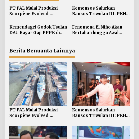
a
s
PT PAL Mulai Produksi
Kemensos Salurkan
i
Scorpène Evolved,
Bansos Triwulan III: PKH 7
Perkuat Kerja Sama RI-
Juta KPM Sembako 12 Juta
p
Prancis
Kemendagri Godok Usulan
Fenomena El Niño Akan
o
DAU Bayar Gaji PPPK di
Bertahan hingga Awal
s
Daerah
Kuartal Pertama Tahun
2027
Berita Benuanta Lainnya
PT PAL Mulai Produksi
Kemensos Salurkan
Scorpène Evolved,
Bansos Triwulan III: PKH 7
Perkuat Kerja Sama RI-
Juta KPM Sembako 12 Juta
Prancis