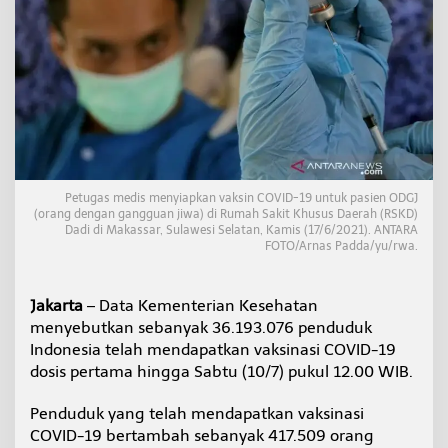
d
u
k
I
n
d
o
n
e
s
i
Petugas medis menyiapkan vaksin COVID-19 untuk pasien ODGJ
a
(orang dengan gangguan jiwa) di Rumah Sakit Khusus Daerah (RSKD)
T
Dadi di Makassar, Sulawesi Selatan, Kamis (17/6/2021). ANTARA
e
FOTO/Arnas Padda/yu/rwa.
l
a
h
Jakarta
– Data Kementerian Kesehatan
M
menyebutkan sebanyak 36.193.076 penduduk
e
Indonesia telah mendapatkan vaksinasi COVID-19
n
d
dosis pertama hingga Sabtu (10/7) pukul 12.00 WIB.
a
p
Penduduk yang telah mendapatkan vaksinasi
a
COVID-19 bertambah sebanyak 417.509 orang
t