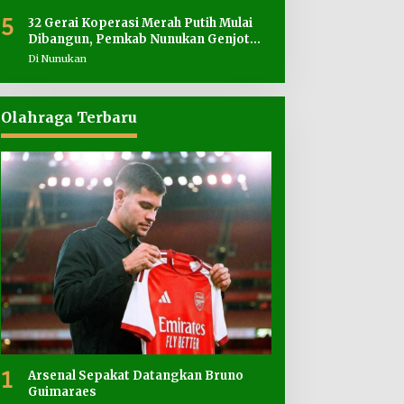
5
32 Gerai Koperasi Merah Putih Mulai
Dibangun, Pemkab Nunukan Genjot
Penyediaan Lahan
Di Nunukan
Olahraga Terbaru
1
Arsenal Sepakat Datangkan Bruno
Guimaraes