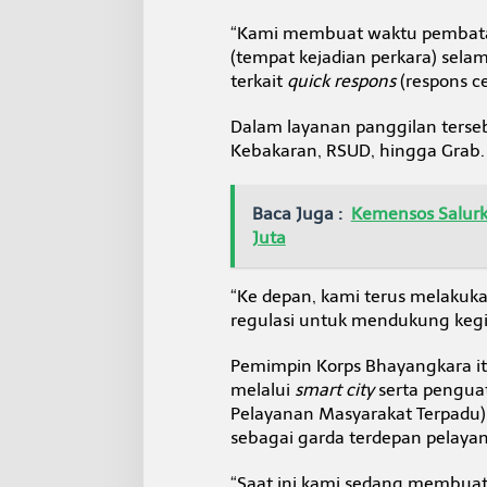
“Kami membuat waktu pembatas
(tempat kejadian perkara) sela
terkait
quick respons
(respons ce
Dalam layanan panggilan terseb
Kebakaran, RSUD, hingga Grab.
Baca Juga :
Kemensos Salurk
Juta
“Ke depan, kami terus melaku
regulasi untuk mendukung kegi
Pemimpin Korps Bhayangkara i
melalui
smart city
serta pengua
Pelayanan Masyarakat Terpadu) 
sebagai garda terdepan pelayan
“Saat ini kami sedang membua