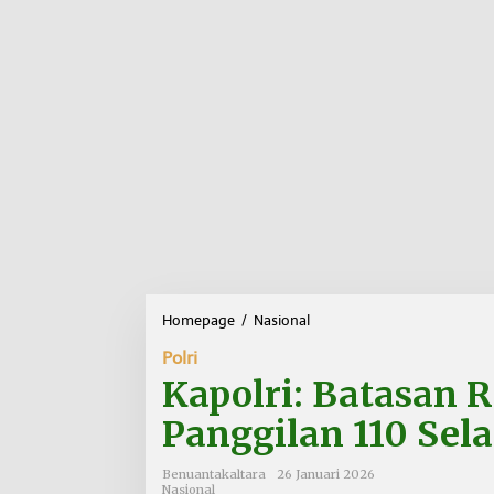
Homepage
/
Nasional
K
a
Polri
p
o
Kapolri: Batasan 
l
r
Panggilan 110 Sel
i
:
Benuantakaltara
26 Januari 2026
B
Nasional