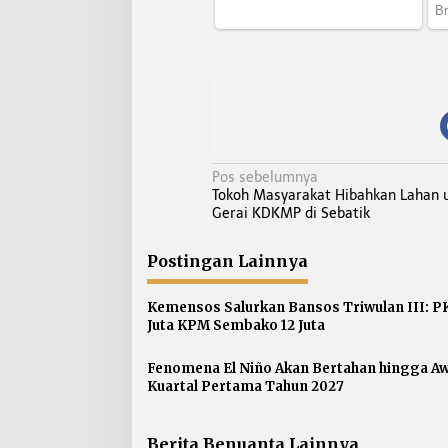
N
Pos sebelumnya
Tokoh Masyarakat Hibahkan Lahan 
a
Gerai KDKMP di Sebatik
v
i
Postingan Lainnya
g
a
Kemensos Salurkan Bansos Triwulan III: P
s
Juta KPM Sembako 12 Juta
i
p
Fenomena El Niño Akan Bertahan hingga Aw
Kuartal Pertama Tahun 2027
o
s
Berita Benuanta Lainnya