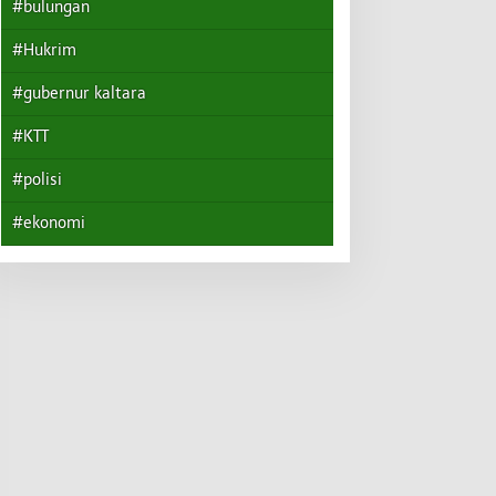
#bulungan
#Hukrim
#gubernur kaltara
#KTT
#polisi
#ekonomi