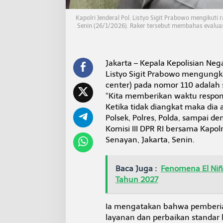
i
l
Kapolri Jenderal Pol. Listyo Sigit Prabowo mengikuti 
a
Senin (26/1/2026). Raker tersebut membahas evalua
n
1
1
0
Jakarta – Kepala Kepolisian Nega
S
Listyo Sigit Prabowo mengungk
e
l
center) pada nomor 110 adalah 
a
“Kita memberikan waktu respons
m
Ketika tidak diangkat maka dia a
a
Polsek, Polres, Polda, sampai de
1
Komisi III DPR RI bersama Kapol
0
D
Senayan, Jakarta, Senin.
e
t
i
Baca Juga :
Fenomena El Niñ
k
Tahun 2027
Ia mengatakan bahwa pemberi
layanan dan perbaikan standar 