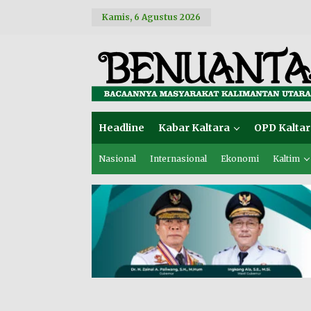
L
Kamis, 6 Agustus 2026
e
w
a
t
i
k
e
k
o
Headline
Kabar Kaltara
OPD Kaltar
n
t
e
Nasional
Internasional
Ekonomi
Kaltim
n