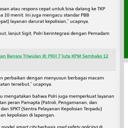
an atau respons cepat untuk bisa datang ke TKP
ma 10 menit. Ini juga mengacu standar PBB
pat) layanan darurat kepolisian,” ucapnya.
ut, lanjut Sigit, Polri berintegrasi dengan Pemadam
an Bansos Triwulan III: PKH 7 Juta KPM Sembako 12
kan perbaikan dengan menyusun berbagai macam
atan tersebut,” ucapnya.
tu mengatakan bahwa Polri juga memperkuat layanan
tan peran Pamapta (Patroli, Pengamanan, dan
dan SPKT (Sentra Pelayanan Kepolisian Terpadu)
an kepolisian di lapangan.
t model
smart city
berbasis
road safety policing
di