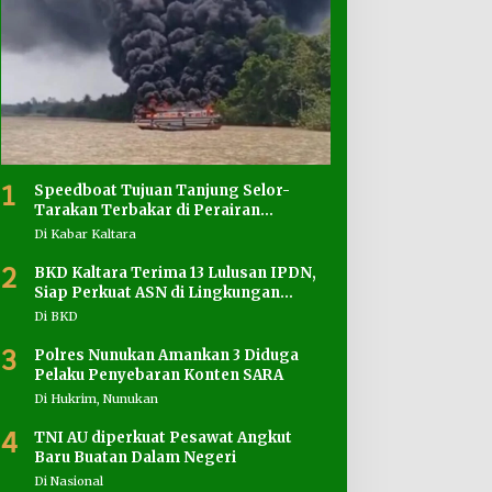
1
Speedboat Tujuan Tanjung Selor-
Tarakan Terbakar di Perairan
Salimbatu
Di Kabar Kaltara
2
BKD Kaltara Terima 13 Lulusan IPDN,
Siap Perkuat ASN di Lingkungan
Pemprov
Di BKD
3
Polres Nunukan Amankan 3 Diduga
Pelaku Penyebaran Konten SARA
Di Hukrim, Nunukan
4
TNI AU diperkuat Pesawat Angkut
Baru Buatan Dalam Negeri
Di Nasional