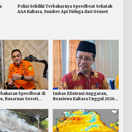
a
Polisi Selidiki Terbakarnya Speedboat Sekatak
AAA Kaltara, Sumber Api Diduga dari Genset
ebakaran Speedboat di
Imbas Efisiensi Anggaran,
u, Basarnas Soroti
Beasiswa Kaltara Unggul 2026
nya Standar
Alami Perubahan Skema
atan