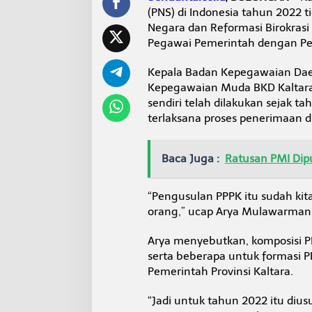
n
(PNS) di Indonesia tahun 2022
2
Negara dan Reformasi Birokra
0
Pegawai Pemerintah dengan Per
2
2
Kepala Badan Kepegawaian Daera
Kepegawaian Muda BKD Kaltar
sendiri telah dilakukan sejak t
terlaksana proses penerimaan di 
Baca Juga :
Ratusan PMI Dip
“Pengusulan PPPK itu sudah kita
orang,” ucap Arya Mulawarman 
Arya menyebutkan, komposisi P
serta beberapa untuk formasi 
Pemerintah Provinsi Kaltara.
“Jadi untuk tahun 2022 itu dius