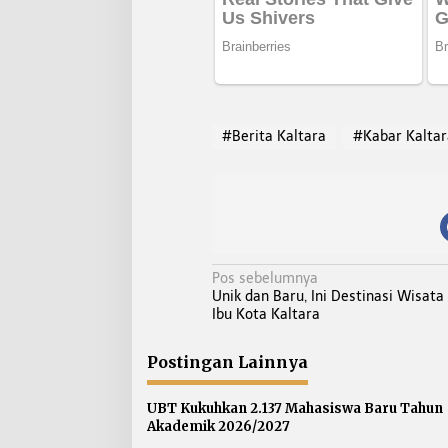
#Berita Kaltara
#Kabar Kaltar
N
Pos sebelumnya
Unik dan Baru, Ini Destinasi Wisat
a
Ibu Kota Kaltara
v
i
Postingan Lainnya
g
a
UBT Kukuhkan 2.137 Mahasiswa Baru Tahun
s
Akademik 2026/2027