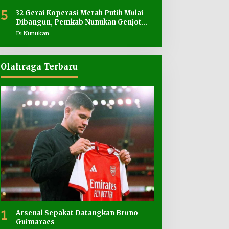
5
32 Gerai Koperasi Merah Putih Mulai
Dibangun, Pemkab Nunukan Genjot
Penyediaan Lahan
Di Nunukan
Olahraga Terbaru
1
Arsenal Sepakat Datangkan Bruno
Guimaraes