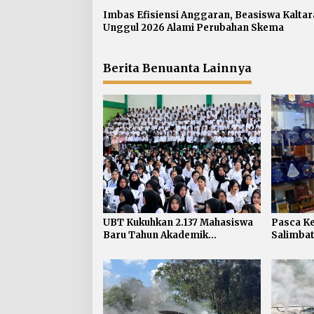
i
p
Imbas Efisiensi Anggaran, Beasiswa Kaltar
Unggul 2026 Alami Perubahan Skema
o
s
Berita Benuanta Lainnya
UBT Kukuhkan 2.137 Mahasiswa
Pasca K
Baru Tahun Akademik
Salimbat
2026/2027
Penting
Keselam