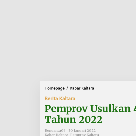
Homepage
/
Kabar Kaltara
P
e
Berita Kaltara
m
p
Pemprov Usulkan 
r
o
Tahun 2022
v
U
Benuanta06
30 Januari 2022
s
Kabar Kaltara
,
Pemprov Kaltara