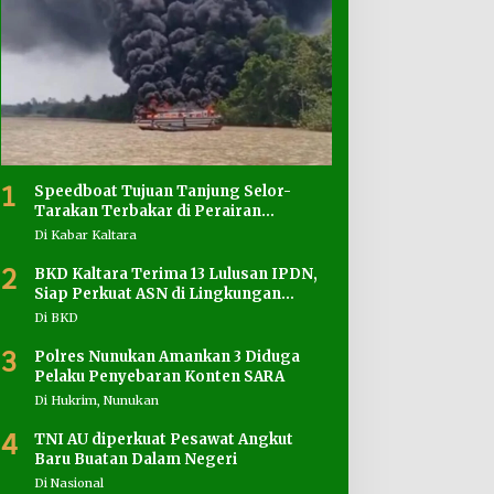
1
Speedboat Tujuan Tanjung Selor-
Tarakan Terbakar di Perairan
Salimbatu
Di Kabar Kaltara
2
BKD Kaltara Terima 13 Lulusan IPDN,
Siap Perkuat ASN di Lingkungan
Pemprov
Di BKD
3
Polres Nunukan Amankan 3 Diduga
Pelaku Penyebaran Konten SARA
Di Hukrim, Nunukan
4
TNI AU diperkuat Pesawat Angkut
Baru Buatan Dalam Negeri
Di Nasional