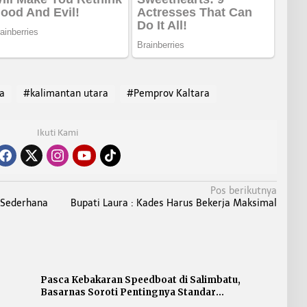
a
#kalimantan utara
#Pemprov Kaltara
Ikuti Kami
Pos berikutnya
a Sederhana
Bupati Laura : Kades Harus Bekerja Maksimal
Pasca Kebakaran Speedboat di Salimbatu,
Basarnas Soroti Pentingnya Standar
Keselamatan