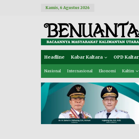
L
Kamis, 6 Agustus 2026
e
w
a
t
i
k
e
k
o
Headline
Kabar Kaltara
OPD Kaltar
n
t
e
Nasional
Internasional
Ekonomi
Kaltim
n