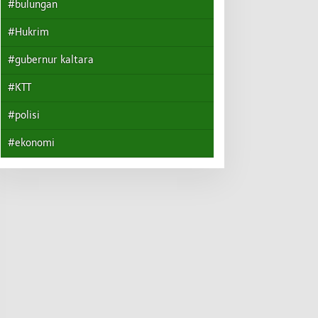
#bulungan
#Hukrim
#gubernur kaltara
#KTT
#polisi
#ekonomi