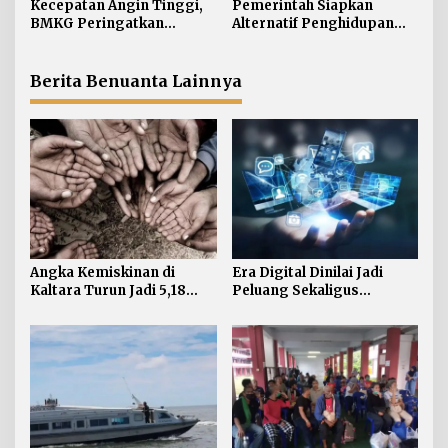
Kecepatan Angin Tinggi,
Pemerintah Siapkan
s
Meningkat
BMKG Peringatkan
Alternatif Penghidupan
Gelombang 2,5 Meter
bagi PMI yang
Mengintai Perairan
Dideportasi
Kaltara
Berita Benuanta Lainnya
Angka Kemiskinan di
Era Digital Dinilai Jadi
Kaltara Turun Jadi 5,18
Peluang Sekaligus
Persen, Indeks Kedalaman
Tantangan bagi Tumbuh
dan Keparahan Justru
Kembang Anak
Meningkat