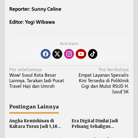
Reporter: Sunny Celine
Editor: Yogi Wibawa
Ikuti Kami
N
Pos sebelumnya
Pos berikutnya
Wow! Susul Kota Besar
Empat Layanan Spesialis
a
Lainnya, Tarakan Jadi Pusat
Kini Tersedia di Poliklinik
v
Travel Haji dan Umroh
Gigi dan Mulut RSUD H.
i
Jusuf SK
g
a
Postingan Lainnya
s
i
Angka Kemiskinan di
Era Digital Dinilai Jadi
Kaltara Turun Jadi 5,18
Peluang Sekaligus
p
Persen, Indeks Kedalaman
Tantangan bagi Tumbuh
o
dan Keparahan Justru
Kembang Anak