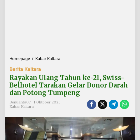
Homepage
/
Kabar Kaltara
R
a
Berita Kaltara
y
a
Rayakan Ulang Tahun ke-21, Swiss-
k
Belhotel Tarakan Gelar Donor Darah
a
dan Potong Tumpeng
n
U
Benuanta07
1 Oktober 2025
l
Kabar Kaltara
a
n
g
T
a
h