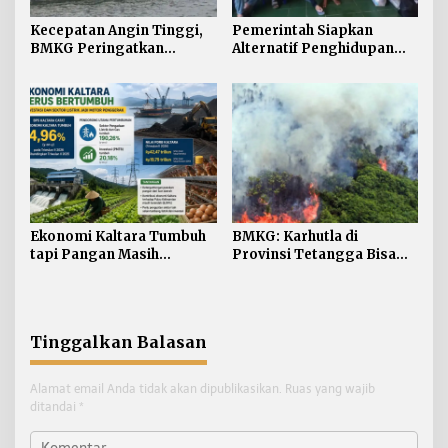
Kecepatan Angin Tinggi,
Pemerintah Siapkan
BMKG Peringatkan
Alternatif Penghidupan
Gelombang 2,5 Meter
bagi PMI yang
Mengintai Perairan
Dideportasi
Kaltara
Ekonomi Kaltara Tumbuh
BMKG: Karhutla di
tapi Pangan Masih
Provinsi Tetangga Bisa
Bergantung dari Luar
Ganggu Kualitas Udara
Kaltara
Tinggalkan Balasan
Alamat email Anda tidak akan dipublikasikan.
Ruas yang wajib
ditandai
*