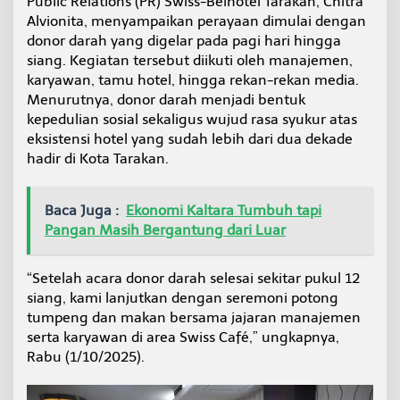
Public Relations (PR) Swiss-Belhotel Tarakan, Chitra
a
Alvionita, menyampaikan perayaan dimulai dengan
k
donor darah yang digelar pada pagi hari hingga
a
n
siang. Kegiatan tersebut diikuti oleh manajemen,
G
karyawan, tamu hotel, hingga rekan-rekan media.
e
Menurutnya, donor darah menjadi bentuk
l
kepedulian sosial sekaligus wujud rasa syukur atas
a
eksistensi hotel yang sudah lebih dari dua dekade
r
D
hadir di Kota Tarakan.
o
n
o
Baca Juga :
Ekonomi Kaltara Tumbuh tapi
r
Pangan Masih Bergantung dari Luar
D
a
r
“Setelah acara donor darah selesai sekitar pukul 12
a
siang, kami lanjutkan dengan seremoni potong
h
d
tumpeng dan makan bersama jajaran manajemen
a
serta karyawan di area Swiss Café,” ungkapnya,
n
Rabu (1/10/2025).
P
o
t