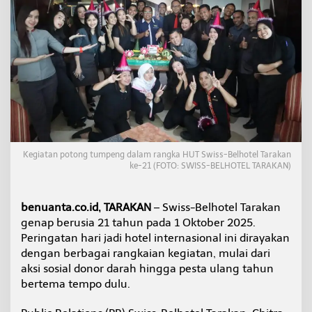
u
n
k
e
-
2
1
,
S
w
i
s
Kegiatan potong tumpeng dalam rangka HUT Swiss-Belhotel Tarakan
s
ke-21 (FOTO: SWISS-BELHOTEL TARAKAN)
-
B
e
benuanta.co.id, TARAKAN
– Swiss-Belhotel Tarakan
l
h
genap berusia 21 tahun pada 1 Oktober 2025.
o
Peringatan hari jadi hotel internasional ini dirayakan
t
dengan berbagai rangkaian kegiatan, mulai dari
e
aksi sosial donor darah hingga pesta ulang tahun
l
T
bertema tempo dulu.
a
r