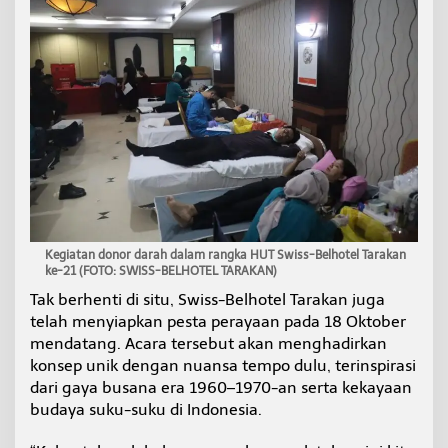
o
n
g
T
u
m
p
e
n
g
Kegiatan donor darah dalam rangka HUT Swiss-Belhotel Tarakan
ke-21 (FOTO: SWISS-BELHOTEL TARAKAN)
Tak berhenti di situ, Swiss-Belhotel Tarakan juga
telah menyiapkan pesta perayaan pada 18 Oktober
mendatang. Acara tersebut akan menghadirkan
konsep unik dengan nuansa tempo dulu, terinspirasi
dari gaya busana era 1960–1970-an serta kekayaan
budaya suku-suku di Indonesia.