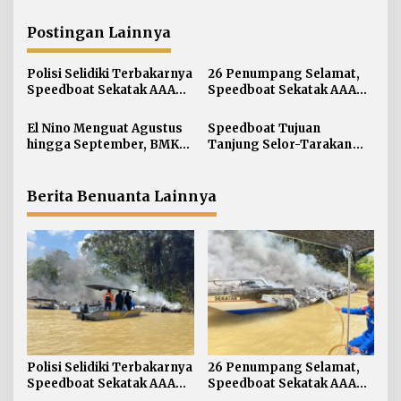
i
g
Postingan Lainnya
a
s
Polisi Selidiki Terbakarnya
26 Penumpang Selamat,
i
Speedboat Sekatak AAA
Speedboat Sekatak AAA
Kaltara, Sumber Api
Kaltara Ludes Terbakar
p
Diduga dari Genset
El Nino Menguat Agustus
Speedboat Tujuan
o
hingga September, BMKG:
Tanjung Selor-Tarakan
s
Kaltara Tidak Terdampak
Terbakar di Perairan
Langsung
Salimbatu
Berita Benuanta Lainnya
Polisi Selidiki Terbakarnya
26 Penumpang Selamat,
Speedboat Sekatak AAA
Speedboat Sekatak AAA
Kaltara, Sumber Api
Kaltara Ludes Terbakar