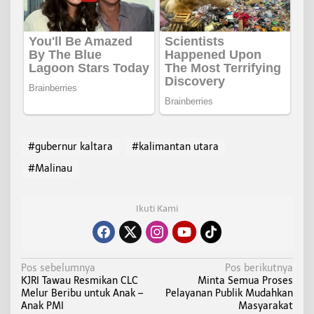
#gubernur kaltara
#kalimantan utara
#Malinau
Ikuti Kami
N
Pos sebelumnya
Pos berikutnya
KJRI Tawau Resmikan CLC
Minta Semua Proses
a
Melur Beribu untuk Anak –
Pelayanan Publik Mudahkan
v
Anak PMI
Masyarakat