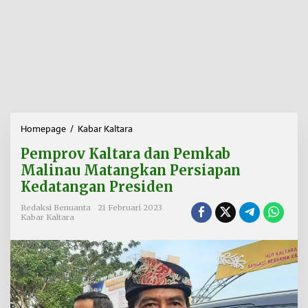
Homepage
/
Kabar Kaltara
P
e
Pemprov Kaltara dan Pemkab
m
p
Malinau Matangkan Persiapan
r
Kedatangan Presiden
o
v
Redaksi Benuanta
21 Februari 2023
K
Kabar Kaltara
a
l
t
a
r
a
d