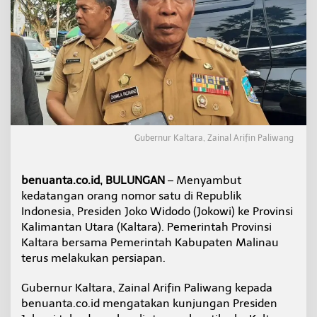
a
n
P
e
m
k
a
b
M
a
l
Gubernur Kaltara, Zainal Arifin Paliwang
i
n
a
benuanta.co.id, BULUNGAN
– Menyambut
u
kedatangan orang nomor satu di Republik
M
Indonesia, Presiden Joko Widodo (Jokowi) ke Provinsi
a
t
Kalimantan Utara (Kaltara). Pemerintah Provinsi
a
Kaltara bersama Pemerintah Kabupaten Malinau
n
terus melakukan persiapan.
g
k
Gubernur Kaltara, Zainal Arifin Paliwang kepada
a
n
benuanta.co.id mengatakan kunjungan Presiden
P