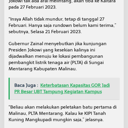
Jokowi tak ada aral melintang, akan tiba ke Kaltara
e
pada 27 Februari 2023.
r
s
“Insya Allah tidak mundur, tetap di tanggal 27
i
a
Februari. Hanya saja rundown belum kami terima,”
p
sebutnya, Selasa 21 Februari 2023.
a
n
Gubernur Zainal menyebutkan jika kunjungan
K
Presiden Jokowi yang kesekian kalinya ini
e
d
dijadwalkan menuju ke lokasi pembangunan
a
pembangkit listrik tenaga air (PLTA) di Sungai
t
Mentarang Kabupaten Malinau.
a
n
g
Baca Juga :
Keterbatasan Kapasitas GOR Jadi
a
n
PR Besar UBT Tampung Kegiatan Kampus
P
r
e
“Beliau akan melakukan peletakan batu pertama di
s
Malinau, PLTA Mentarang. Kalau ke KIPI Tanah
i
Kuning Mangkupadi mungkin saja,” jelasnya.
d
e