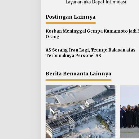
Layanan jika Dapat Intimidasi
v
i
Postingan Lainnya
g
a
Korban Meninggal Gempa Kumamoto jadi 
s
Orang
i
p
AS Serang Iran Lagi, Trump: Balasan atas
Terbunuhnya Personel AS
o
s
Berita Benuanta Lainnya