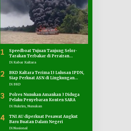
1
Speedboat Tujuan Tanjung Selor-
Tarakan Terbakar di Perairan
Salimbatu
Di Kabar Kaltara
2
BKD Kaltara Terima 13 Lulusan IPDN,
Siap Perkuat ASN di Lingkungan
Pemprov
Di BKD
3
Polres Nunukan Amankan 3 Diduga
Pelaku Penyebaran Konten SARA
Di Hukrim, Nunukan
4
TNI AU diperkuat Pesawat Angkut
Baru Buatan Dalam Negeri
Di Nasional