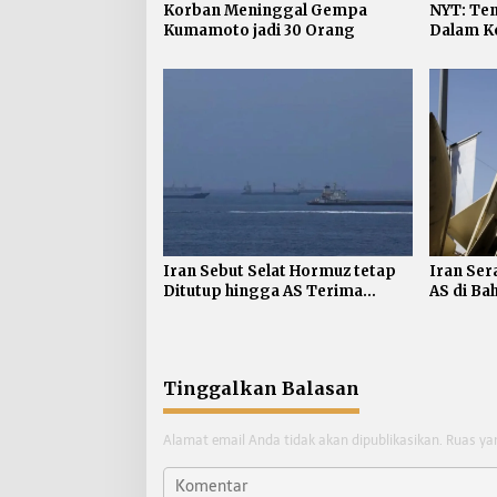
Korban Meninggal Gempa
NYT: Ten
Kumamoto jadi 30 Orang
Dalam Ko
jadi 624
Iran Sebut Selat Hormuz tetap
Iran Ser
Ditutup hingga AS Terima
AS di Ba
Persyaratan
Tinggalkan Balasan
Alamat email Anda tidak akan dipublikasikan.
Ruas ya