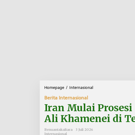
Homepage
/
Internasional
I
r
Berita Internasional
a
n
Iran Mulai Prose
M
u
Ali Khamenei di T
l
a
Benuantakaltara
3 Juli 2026
i
Internasional