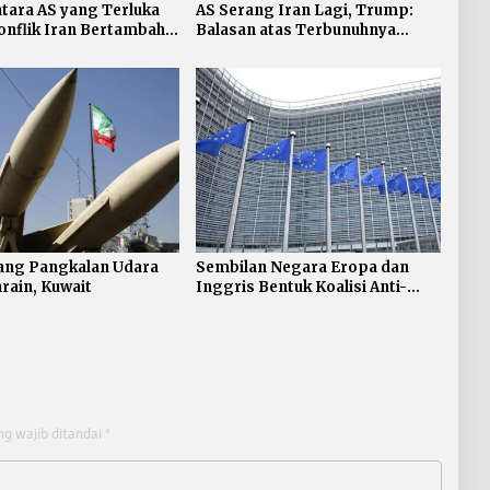
tara AS yang Terluka
AS Serang Iran Lagi, Trump:
nflik Iran Bertambah,
Balasan atas Terbunuhnya
Personel AS
ang Pangkalan Udara
Sembilan Negara Eropa dan
hrain, Kuwait
Inggris Bentuk Koalisi Anti-
rudal Balistik
ng wajib ditandai
*