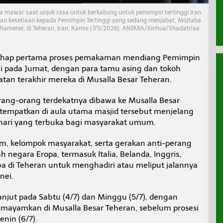
awar saat unjuk rasa untuk berkabung untuk pemimpin tertinggi Iran
kan kesetiaan kepada Pemimpin Tertinggi yang sedang menjabat, Mojtaba
hamenei, di Teheran, Iran, Kamis (7/5/2026). ANTARA/Xinhua/Shadati/aa.
tahap pertama proses pemakaman mendiang Pemimpin
ei pada Jumat, dengan para tamu asing dan tokoh
n terakhir mereka di Musalla Besar Teheran.
rang-orang terdekatnya dibawa ke Musalla Besar
itempatkan di aula utama masjid tersebut menjelang
hari yang terbuka bagi masyarakat umum.
lam, kelompok masyarakat, serta gerakan anti-perang
 negara Eropa, termasuk Italia, Belanda, Inggris,
iba di Teheran untuk menghadiri atau meliput jalannya
nei.
jut pada Sabtu (4/7) dan Minggu (5/7), dengan
emayamkan di Musalla Besar Teheran, sebelum prosesi
nin (6/7).