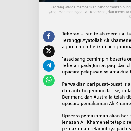
l
i
Seorang warga memberikan penghormatan bunga m
yang telah meninggal, Ali Khamenei, dan menyata
K
K
h
a
m
Teheran
– Iran telah memulai 
e
n
Tertinggi Ayatollah Ali Khamen
e
agama memberikan penghormata
i
d
Jasad sang pemimpin beserta o
i
Teheran pada Jumat pagi dan d
T
e
upacara pelepasan selama dua 
h
e
Perwakilan dari pusat-pusat Is
r
dan anti-hegemoni dari sejumlah
a
Denmark, dan Australia telah t
n
upacara pemakaman Ali Khame
Upacara pemakaman akan berlan
jenazah Ali Khamenei tetap dis
pemakaman selanjutnya pada Se