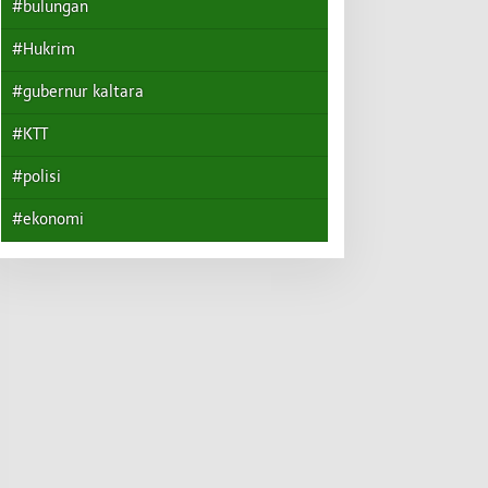
#bulungan
#Hukrim
#gubernur kaltara
#KTT
#polisi
#ekonomi