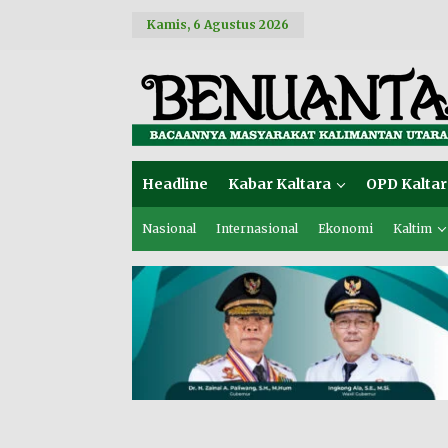
L
Kamis, 6 Agustus 2026
e
w
a
t
i
k
e
k
o
Headline
Kabar Kaltara
OPD Kaltar
n
t
e
Nasional
Internasional
Ekonomi
Kaltim
n