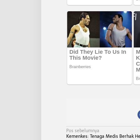
N
Pos sebelumnya
Kemenkes: Tenaga Medis Berhak He
a