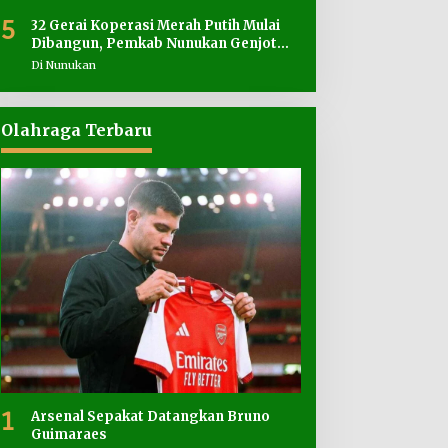
5
32 Gerai Koperasi Merah Putih Mulai
Dibangun, Pemkab Nunukan Genjot
Penyediaan Lahan
Di Nunukan
Olahraga Terbaru
1
Arsenal Sepakat Datangkan Bruno
Guimaraes