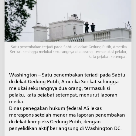
a
t
G
e
d
u
n
g
P
Satu penembakan terjadi pada Sabtu di dekat Gedung Putih, Amerika
u
Serikat sehingga melukai sekurangnya dua orang, termasuk si pelaku,
kata pejabat setempat
t
i
h
,
Washington – Satu penembakan terjadi pada Sabtu
D
di dekat Gedung Putih, Amerika Serikat sehingga
u
melukai sekurangnya dua orang, termasuk si
a
pelaku, kata pejabat setempat, menurut laporan
O
media.
r
a
Dinas penegakan hukum federal AS lekas
n
merespons setelah menerima laporan penembakan
g
di dekat kompleks Gedung Putih, dengan
T
penyelidikan aktif berlangsung di Washington DC.
e
r