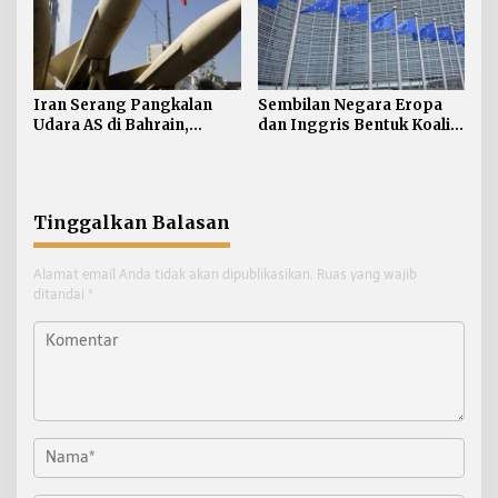
Iran Serang Pangkalan
Sembilan Negara Eropa
Udara AS di Bahrain,
dan Inggris Bentuk Koalisi
Kuwait
Anti-rudal Balistik
Tinggalkan Balasan
Alamat email Anda tidak akan dipublikasikan.
Ruas yang wajib
ditandai
*