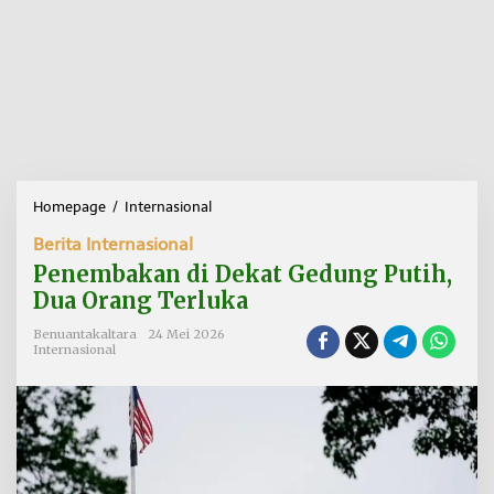
Homepage
/
Internasional
P
e
Berita Internasional
n
e
Penembakan di Dekat Gedung Putih,
m
Dua Orang Terluka
b
a
Benuantakaltara
24 Mei 2026
k
Internasional
a
n
d
i
D
e
k