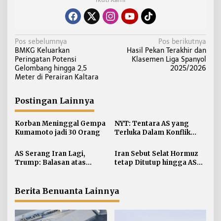
N
Pos sebelumnya
Pos berikutnya
BMKG Keluarkan
Hasil Pekan Terakhir dan
a
Peringatan Potensi
Klasemen Liga Spanyol
v
Gelombang hingga 2,5
2025/2026
i
Meter di Perairan Kaltara
g
a
Postingan Lainnya
s
i
Korban Meninggal Gempa
NYT: Tentara AS yang
Kumamoto jadi 30 Orang
Terluka Dalam Konflik
p
Iran Bertambah, jadi 624
o
AS Serang Iran Lagi,
Iran Sebut Selat Hormuz
s
Trump: Balasan atas
tetap Ditutup hingga AS
Terbunuhnya Personel AS
Terima Persyaratan
Berita Benuanta Lainnya