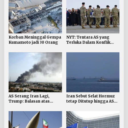
Korban Meninggal Gempa
NYT: Tentara AS yang
Kumamoto jadi 30 Orang
Terluka Dalam Konflik
Iran Bertambah, jadi 624
AS Serang Iran Lagi,
Iran Sebut Selat Hormuz
Trump: Balasan atas
tetap Ditutup hingga AS
Terbunuhnya Personel AS
Terima Persyaratan