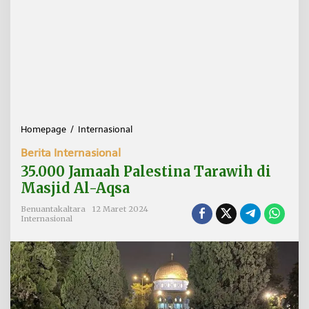
Homepage
/
Internasional
3
5
Berita Internasional
.
0
35.000 Jamaah Palestina Tarawih di
0
Masjid Al-Aqsa
0
J
Benuantakaltara
12 Maret 2024
a
Internasional
m
a
a
h
P
a
l