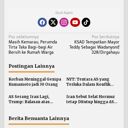
Ikuti Kami
N
Pos sebelumnya
Pos berikutnya
Masih Kemarau, Perumda
KSAD Tempatkan Mayor
a
Tirta Taka Bagi-bagi Air
Teddy Sebagai Wadanyonif
v
Bersih ke Rumah Warga
328/Dirgahayu
i
g
Postingan Lainnya
a
s
Korban Meninggal Gempa
NYT: Tentara AS yang
i
Kumamoto jadi 30 Orang
Terluka Dalam Konflik
Iran Bertambah, jadi 624
p
AS Serang Iran Lagi,
Iran Sebut Selat Hormuz
o
Trump: Balasan atas
tetap Ditutup hingga AS
s
Terbunuhnya Personel AS
Terima Persyaratan
Berita Benuanta Lainnya