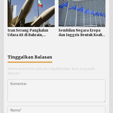
Iran Serang Pangkalan
Sembilan Negara Eropa
Udara AS di Bahrain,
dan Inggris Bentuk Koalisi
Kuwait
Anti-rudal Balistik
Tinggalkan Balasan
Alamat email Anda tidak akan dipublikasikan.
Ruas yang wajib
ditandai
*