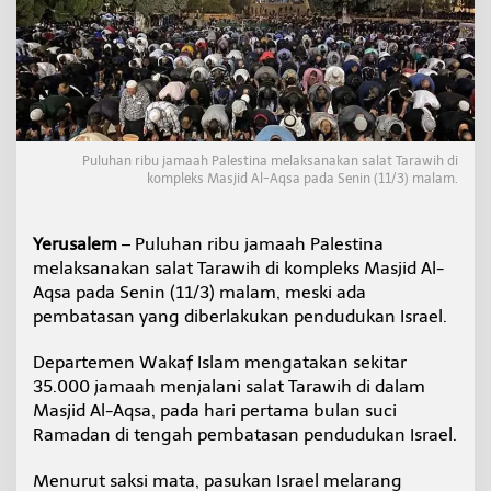
e
s
t
i
n
a
T
a
Puluhan ribu jamaah Palestina melaksanakan salat Tarawih di
r
kompleks Masjid Al-Aqsa pada Senin (11/3) malam.
a
w
i
Yerusalem
– Puluhan ribu jamaah Palestina
h
melaksanakan salat Tarawih di kompleks Masjid Al-
d
i
Aqsa pada Senin (11/3) malam, meski ada
M
pembatasan yang diberlakukan pendudukan Israel.
a
s
Departemen Wakaf Islam mengatakan sekitar
j
35.000 jamaah menjalani salat Tarawih di dalam
i
d
Masjid Al-Aqsa, pada hari pertama bulan suci
A
Ramadan di tengah pembatasan pendudukan Israel.
l
-
Menurut saksi mata, pasukan Israel melarang
A