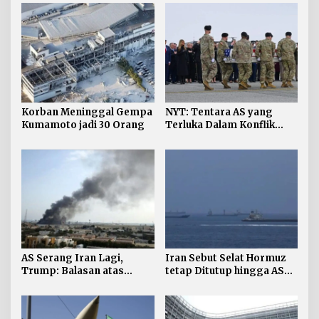
Korban Meninggal Gempa
NYT: Tentara AS yang
Kumamoto jadi 30 Orang
Terluka Dalam Konflik
Iran Bertambah, jadi 624
AS Serang Iran Lagi,
Iran Sebut Selat Hormuz
Trump: Balasan atas
tetap Ditutup hingga AS
Terbunuhnya Personel AS
Terima Persyaratan