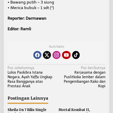
• Bawang putih – 3 siung
• Merica bubuk – 1 sdt (*)
Reporter: Darmawan
Editor: Ramli
Ikuti Kami
N
Pos sebelumnya
Pos berikutnya
Lolos Paskibra Istana
Kerjasama dengan
a
Negara, Ayah Yaffa Ungkap
Puslitkoka Jember dalam
v
Rasa Bangganya atas
Pengembangan Kako dan
i
Prestasi Anak
Kopi
g
a
Postingan Lainnya
s
i
Sheila On 7 Rilis Single
Mortal Kombat II,