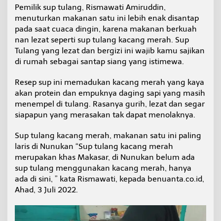
i
Pemilik sup tulang, Rismawati Amiruddin,
B
menuturkan makanan satu ini lebih enak disantap
a
pada saat cuaca dingin, karena makanan berkuah
h
nan lezat seperti sup tulang kacang merah. Sup
a
Tulang yang lezat dan bergizi ini wajib kamu sajikan
n
d
di rumah sebagai santap siang yang istimewa.
a
n
Resep sup ini memadukan kacang merah yang kaya
C
akan protein dan empuknya daging sapi yang masih
a
menempel di tulang. Rasanya gurih, lezat dan segar
r
a
siapapun yang merasakan tak dapat menolaknya.
B
u
Sup tulang kacang merah, makanan satu ini paling
a
laris di Nunukan “Sup tulang kacang merah
t
merupakan khas Makasar, di Nunukan belum ada
n
y
sup tulang menggunakan kacang merah, hanya
a
ada di sini, ” kata Rismawati, kepada benuanta.co.id,
Ahad, 3 Juli 2022.