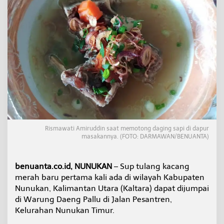
M
e
r
a
h
T
e
r
l
a
r
i
s
d
Rismawati Amiruddin saat memotong daging sapi di dapur
i
masakannya. (FOTO: DARMAWAN/BENUANTA)
N
u
n
benuanta.co.id, NUNUKAN
– Sup tulang kacang
u
k
merah baru pertama kali ada di wilayah Kabupaten
a
Nunukan, Kalimantan Utara (Kaltara) dapat dijumpai
n
di Warung Daeng Pallu di Jalan Pesantren,
,
Kelurahan Nunukan Timur.
I
n