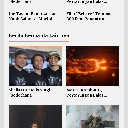
“Sederhana”
Pertarungan Balas
p
Dendam Dua Realisme
o
Joe Taslim Benarkan jadi
Film “Believe” Tembus
s
Noob Saibot di Mortal
800 Ribu Penonton
Kombat 2
Berita Benuanta Lainnya
Sheila On 7 Rilis Single
Mortal Kombat II,
“Sederhana”
Pertarungan Balas
Dendam Dua Realisme