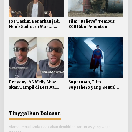
Joe Taslim Benarkan jadi
Film “Believe” Tembus
Noob Saibot di Mortal
800 Ribu Penonton
Kombat 2
Penyanyi AS Melly Mike
Superman, Film
akan Tampil di Festival
Superhero yang Kental
Pacu Jalur 2025 di Riau
akan Sentuhan James
Gunn
Tinggalkan Balasan
Alamat email Anda tidak akan dipublikasikan.
Ruas yang wajib