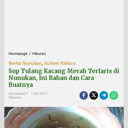
Homepage
/
Hiburan
S
u
Berita Nunukan
,
Kuliner Kaltara
p
T
Sup Tulang Kacang Merah Terlaris di
u
Nunukan, Ini Bahan dan Cara
l
Buatnya
a
n
Benuanta03
3 Juli 2022
g
Hiburan
K
a
c
a
n
g