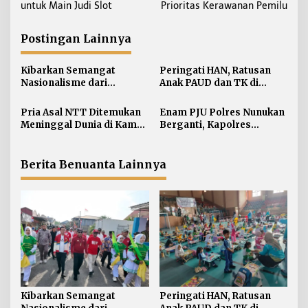
v
untuk Main Judi Slot
Prioritas Kerawanan Pemilu
i
g
Postingan Lainnya
a
s
Kibarkan Semangat
Peringati HAN, Ratusan
i
Nasionalisme dari
Anak PAUD dan TK di
Perbatasan, Bendera
Nunukan Adu Kreativitas
p
Merah Putih 81 Meter
Lomba Menggambar dan
Pria Asal NTT Ditemukan
Enam PJU Polres Nunukan
o
Dibentangkan di Sebatik
Mewarnai
Meninggal Dunia di Kamar
Berganti, Kapolres
s
Kos Sebatik Barat
Tekankan Displin
Personel
Berita Benuanta Lainnya
Kibarkan Semangat
Peringati HAN, Ratusan