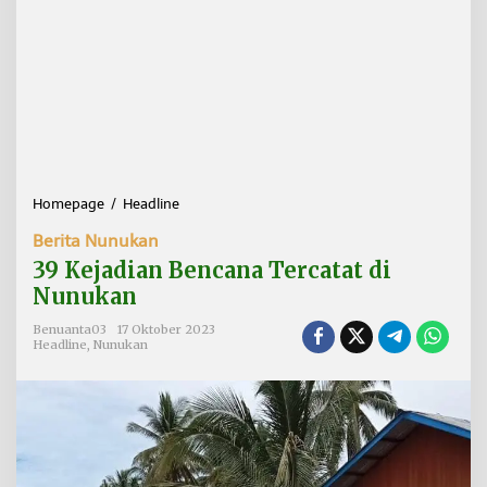
Homepage
/
Headline
3
9
Berita Nunukan
K
e
39 Kejadian Bencana Tercatat di
j
Nunukan
a
d
Benuanta03
17 Oktober 2023
i
Headline
,
Nunukan
a
n
B
e
n
c
a