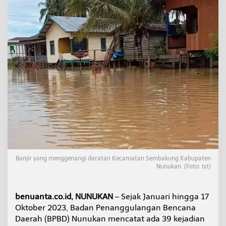
n
a
T
e
r
c
a
t
a
t
d
i
N
u
n
u
k
Banjir yang menggenangi daratan Kecamatan Sembakung Kabupaten
a
Nunukan. (Foto: Ist)
n
benuanta.co.id, NUNUKAN
– Sejak Januari hingga 17
Oktober 2023, Badan Penanggulangan Bencana
Daerah (BPBD) Nunukan mencatat ada 39 kejadian