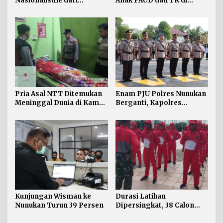
Nasionalisme dari
Anak PAUD dan TK di
Perbatasan, Bendera
Nunukan Adu Kreativitas
Merah Putih 81 Meter
Lomba Menggambar dan
Dibentangkan di Sebatik
Mewarnai
Pria Asal NTT Ditemukan
Enam PJU Polres Nunukan
Meninggal Dunia di Kamar
Berganti, Kapolres
Kos Sebatik Barat
Tekankan Displin
Personel
Kunjungan Wisman ke
Durasi Latihan
Nunukan Turun 39 Persen
Dipersingkat, 38 Calon
Paskibraka Nunukan