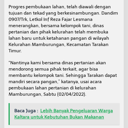
n
Progres pembukaan lahan, telah diawali dengan
D
tujuan dan tekad yang berkesinambungan. Dandim
o
r
0907/Trk, Letkol Inf Reza Fajar Lesmana
o
menerangkan, bersama kelompok tani, dinas
n
pertanian dan pihak kelurahan telah membuka
g
lahan baru untuk ketahanan pangan di wilayah
K
Kelurahan Mamburungan, Kecamatan Tarakan
e
l
Timur.
o
m
“Nantinya kami bersama dinas pertanian akan
p
mendorong semua pihak terkait, agar bisa
o
membantu kelompok tani. Sehingga Tarakan dapat
k
T
mandiri secara pangan,” katanya, usai acara
a
pembukaan lahan pertanian di kelurahan
n
Mamburungan, Sabtu (02/04/2022).
i
M
a
Baca Juga :
Lebih Banyak Pengeluaran Warga
j
u
Kaltara untuk Kebutuhan Bukan Makanan
k
a