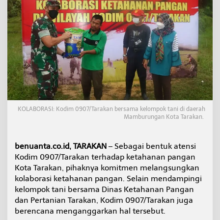
a
n
P
a
n
g
a
n
,
K
o
d
KOLABORASI: Kodim 0907/Tarakan bersama kelompok tani di daerah
i
Mamburungan Kota Tarakan.
m
0
9
benuanta.co.id, TARAKAN
– Sebagai bentuk atensi
0
7
Kodim 0907/Tarakan terhadap ketahanan pangan
/
Kota Tarakan, pihaknya komitmen melangsungkan
T
kolaborasi ketahanan pangan. Selain mendampingi
a
kelompok tani bersama Dinas Ketahanan Pangan
r
a
dan Pertanian Tarakan, Kodim 0907/Tarakan juga
k
berencana menganggarkan hal tersebut.
a