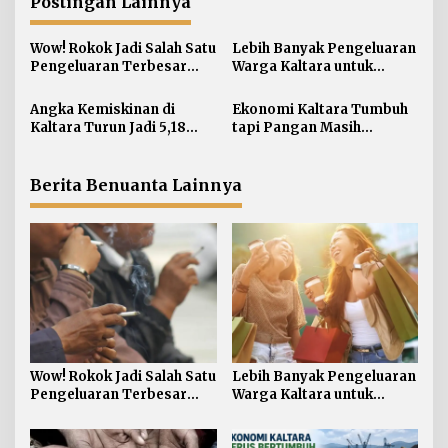
a
Postingan Lainnya
s
i
Wow! Rokok Jadi Salah Satu
Lebih Banyak Pengeluaran
Pengeluaran Terbesar
Warga Kaltara untuk
p
Warga Kaltara
Kebutuhan Bukan Makanan
o
Angka Kemiskinan di
Ekonomi Kaltara Tumbuh
s
Kaltara Turun Jadi 5,18
tapi Pangan Masih
Persen, Indeks Kedalaman
Bergantung dari Luar
dan Keparahan Justru
Meningkat
Berita Benuanta Lainnya
Wow! Rokok Jadi Salah Satu
Lebih Banyak Pengeluaran
Pengeluaran Terbesar
Warga Kaltara untuk
Warga Kaltara
Kebutuhan Bukan Makanan