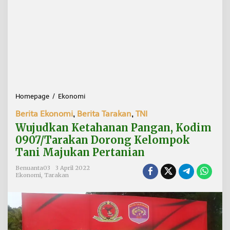
Homepage
/
Ekonomi
W
u
Berita Ekonomi
,
Berita Tarakan
,
TNI
j
u
Wujudkan Ketahanan Pangan, Kodim
d
0907/Tarakan Dorong Kelompok
k
Tani Majukan Pertanian
a
n
Benuanta03
3 April 2022
K
Ekonomi
,
Tarakan
e
t
a
h
a
n