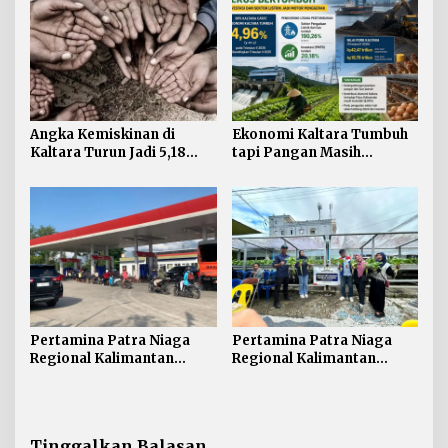
Angka Kemiskinan di
Ekonomi Kaltara Tumbuh
Kaltara Turun Jadi 5,18
tapi Pangan Masih
Persen, Indeks Kedalaman
Bergantung dari Luar
dan Keparahan Justru
Meningkat
Pertamina Patra Niaga
Pertamina Patra Niaga
Regional Kalimantan
Regional Kalimantan
Perkuat Distribusi BBM di
Borong 10 Penghargaan
Nunukan, Ini Masukan
ISRA 2026
Dewan Provinsi
Tinggalkan Balasan