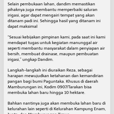
n
Selain pembukaan lahan, dandim memastikan
P
pihaknya juga membantu memperbaiki saluran
e
irigasi, agar dapat mengairi tempat yang akan
r
ditanam padi ini. Sehingga hasil yang ditanam ini
t
dapat maksimal
a
n
i
“Sesuai kebijakan pimpinan kami, pada saat ini kami
a
mendapat tugas untuk kegiatan manunggal air
n
seperti membantu masyarakat dalam penyiapan air
bersih, membuat drainase, maupun pembuatan
irigasi,” ungkap Dandim.
Langkah-langkah ini diuraikan Reza, sebagai
harapan mewujudkan ketahanan dan kemandirian
pangan bagi bumi Paguntaka. Khusus di daerah
Mamburungan ini, Kodim 0907/Tarakan bisa
membuka lahan baru hingga 10 hektare.
Bahkan nantinya juga akan membuka lahan baru di
kelurahan lain seperti di Kelurahan Kampung Enam,