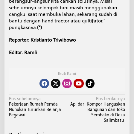
berangsur-angsur kita carikan solusinya. Misal
sebelumnya kelompok tani masih menggunakan
cangkul saat membuka lahan, sekarang sudah di
bantu dengan hand tractor atau qultifator,”
pungkasnya.
(*)
Reporter: Kristianto Triwibowo
Editor: Ramli
Ikuti Kami
N
Pos sebelumnya
Pos berikutnya
Pekerjaan Rumah Pemda
Api dari Kompor Hanguskan
a
Nunukan Turunkan Belanja
Bangunan dan Toko
v
Pegawai
Sembako di Desa
i
Salimbatu
g