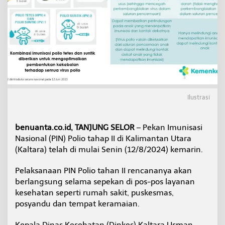
a
h
a
p
I
I
D
i
m
u
l
Ilustrasi
a
i
benuanta.co.id, TANJUNG SELOR
– Pekan Imunisasi
Nasional (PIN) Polio tahap II di Kalimantan Utara
(Kaltara) telah di mulai Senin (12/8/2024) kemarin.
Pelaksanaan PIN Polio tahan II rencananya akan
berlangsung selama sepekan di pos-pos layanan
kesehatan seperti rumah sakit, puskesmas,
posyandu dan tempat keramaian.
Kepala Dinas Kesehatan (Dinkes) Kaltara Usman,