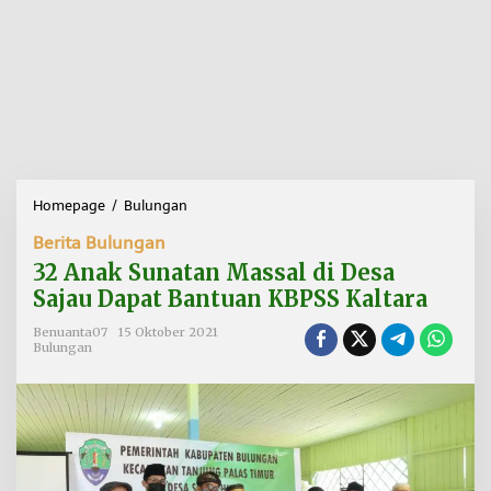
Homepage
/
Bulungan
3
2
Berita Bulungan
A
n
32 Anak Sunatan Massal di Desa
a
Sajau Dapat Bantuan KBPSS Kaltara
k
S
Benuanta07
15 Oktober 2021
u
Bulungan
n
a
t
a
n
M
a