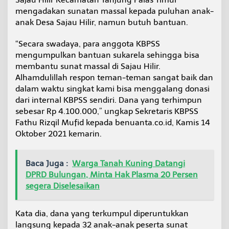
a
mengadakan sunatan massal kepada puluhan anak-
n
anak Desa Sajau Hilir, namun butuh bantuan.
K
B
P
“Secara swadaya, para anggota KBPSS
S
mengumpulkan bantuan sukarela sehingga bisa
S
membantu sunat massal di Sajau Hilir.
K
Alhamdulillah respon teman-teman sangat baik dan
a
dalam waktu singkat kami bisa menggalang donasi
l
t
dari internal KBPSS sendiri. Dana yang terhimpun
a
sebesar Rp 4.100.000,” ungkap Sekretaris KBPSS
r
Fathu Rizqil Mufid kepada benuanta.co.id, Kamis 14
a
Oktober 2021 kemarin.
Baca Juga :
Warga Tanah Kuning Datangi
DPRD Bulungan, Minta Hak Plasma 20 Persen
segera Diselesaikan
Kata dia, dana yang terkumpul diperuntukkan
langsung kepada 32 anak-anak peserta sunat