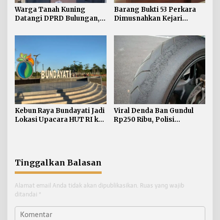
Warga Tanah Kuning
Barang Bukti 53 Perkara
Datangi DPRD Bulungan,
Dimusnahkan Kejari
Minta Hak Plasma 20
Bulungan, Masih
Persen segera
Didominasi Kasus Sabu
Diselesaikan
Kebun Raya Bundayati Jadi
Viral Denda Ban Gundul
Lokasi Upacara HUT RI ke-
Rp250 Ribu, Polisi
81
Bulungan Tegaskan Belum
Ada Razia Khusus
Tinggalkan Balasan
Alamat email Anda tidak akan dipublikasikan.
Ruas yang wajib
ditandai
*