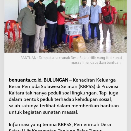
s
s
a
l
d
i
D
e
s
a
S
BANTUAN : Tampak anak-anak Desa Sajau Hilir yang ikut sunat
a
massal mendapatkan bantuan.
j
a
u
benuanta.co.id, BULUNGAN
– Kehadiran Keluarga
D
Besar Pemuda Sulawesi Selatan (KBPSS) di Provinsi
a
p
Kaltara tak hanya peduli soal lingkungan. Tapi juga
a
dalam bentuk peduli terhadap kehidupan sosial,
t
salah satunya terlibat dalam memberikan bantuan
B
untuk kegiatan sunatan massal.
a
n
t
Informasi yang terima KBPSS, Pemerintah Desa
u
Sajau Hilir Kecamatan Tanjung Palas Timur