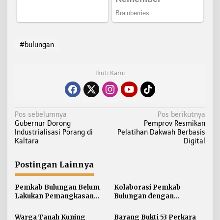
#bulungan
Ikuti Kami
N
Pos sebelumnya
Pos berikutnya
Gubernur Dorong
Pemprov Resmikan
a
Industrialisasi Porang di
Pelatihan Dakwah Berbasis
v
Kaltara
Digital
i
g
Postingan Lainnya
a
s
Pemkab Bulungan Belum
Kolaborasi Pemkab
i
Lakukan Pemangkasan
Bulungan dengan
TPP ASN, Bupati: Belum
Unikaltar, Satu
p
Ada Arahan Pusat
Desa/Kelurahan Satu
Warga Tanah Kuning
Barang Bukti 53 Perkara