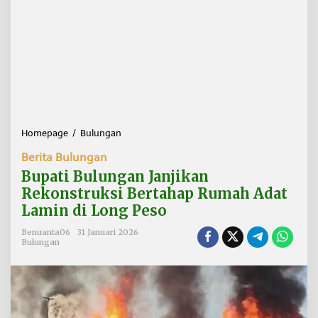
Homepage
/
Bulungan
B
u
Berita Bulungan
p
a
Bupati Bulungan Janjikan
t
Rekonstruksi Bertahap Rumah Adat
i
Lamin di Long Peso
B
u
Benuanta06
31 Januari 2026
l
Bulungan
u
n
g
a
n
J