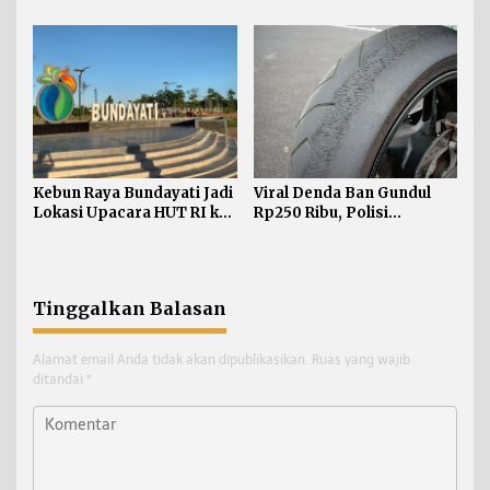
Minta Hak Plasma 20
Bulungan, Masih
Persen segera
Didominasi Kasus Sabu
Diselesaikan
Kebun Raya Bundayati Jadi
Viral Denda Ban Gundul
Lokasi Upacara HUT RI ke-
Rp250 Ribu, Polisi
81
Bulungan Tegaskan Belum
Ada Razia Khusus
Tinggalkan Balasan
Alamat email Anda tidak akan dipublikasikan.
Ruas yang wajib
ditandai
*