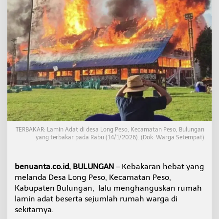
a
n
j
i
k
a
n
R
e
k
o
n
s
t
r
TERBAKAR: Lamin Adat di desa Long Peso, Kecamatan Peso, Bulungan
u
yang terbakar pada Rabu (14/1/2026). (Dok: Warga Setempat)
k
s
i
benuanta.co.id, BULUNGAN
– Kebakaran hebat yang
B
melanda Desa Long Peso, Kecamatan Peso,
e
Kabupaten Bulungan, lalu menghanguskan rumah
r
lamin adat beserta sejumlah rumah warga di
t
a
sekitarnya.
h