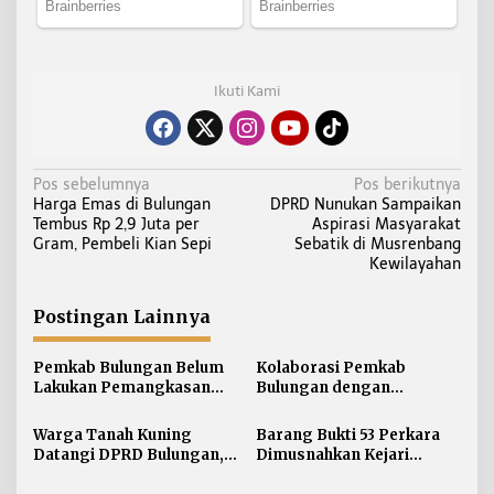
Ikuti Kami
N
Pos sebelumnya
Pos berikutnya
Harga Emas di Bulungan
DPRD Nunukan Sampaikan
a
Tembus Rp 2,9 Juta per
Aspirasi Masyarakat
v
Gram, Pembeli Kian Sepi
Sebatik di Musrenbang
i
Kewilayahan
g
a
Postingan Lainnya
s
i
Pemkab Bulungan Belum
Kolaborasi Pemkab
Lakukan Pemangkasan
Bulungan dengan
p
TPP ASN, Bupati: Belum
Unikaltar, Satu
o
Ada Arahan Pusat
Desa/Kelurahan Satu
Warga Tanah Kuning
Barang Bukti 53 Perkara
s
Sarjana
Datangi DPRD Bulungan,
Dimusnahkan Kejari
Minta Hak Plasma 20
Bulungan, Masih