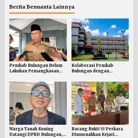
Persen segera
Didominasi Kasus Sabu
Diselesaikan
Berita Benuanta Lainnya
Pemkab Bulungan Belum
Kolaborasi Pemkab
Lakukan Pemangkasan
Bulungan dengan
TPP ASN, Bupati: Belum
Unikaltar, Satu
Ada Arahan Pusat
Desa/Kelurahan Satu
Sarjana
Warga Tanah Kuning
Barang Bukti 53 Perkara
Datangi DPRD Bulungan,
Dimusnahkan Kejari