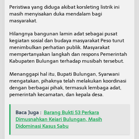
a
Peristiwa yang diduga akibat korsleting listrik ini
p
masih menyisakan duka mendalam bagi
R
masyarakat.
u
m
a
Hilangnya bangunan lamin adat sebagai pusat
h
kegiatan sosial dan budaya masyarakat Peso turut
A
menimbulkan perhatian publik. Masyarakat
d
mempertanyakan langkah dan respons Pemerintah
a
t
Kabupaten Bulungan terhadap musibah tersebut.
L
a
Menanggapi hal itu, Bupati Bulungan, Syarwani
m
mengatakan, pihaknya telah melakukan koordinasi
i
dengan berbagai pihak, termasuk lembaga adat,
n
d
pemerintah kecamatan, dan kepala desa.
i
L
o
Baca Juga :
Barang Bukti 53 Perkara
n
Dimusnahkan Kejari Bulungan, Masih
g
Didominasi Kasus Sabu
P
e
s