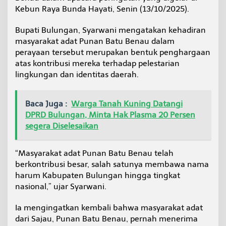
a
Kebun Raya Bunda Hayati, Senin (13/10/2025).
H
a
Bupati Bulungan, Syarwani mengatakan kehadiran
r
masyarakat adat Punan Batu Benau dalam
i
J
perayaan tersebut merupakan bentuk penghargaan
a
atas kontribusi mereka terhadap pelestarian
d
lingkungan dan identitas daerah.
i
T
a
Baca Juga :
Warga Tanah Kuning Datangi
n
DPRD Bulungan, Minta Hak Plasma 20 Persen
j
u
segera Diselesaikan
n
g
S
“Masyarakat adat Punan Batu Benau telah
e
berkontribusi besar, salah satunya membawa nama
l
harum Kabupaten Bulungan hingga tingkat
o
nasional,” ujar Syarwani.
r
d
a
Ia mengingatkan kembali bahwa masyarakat adat
n
dari Sajau, Punan Batu Benau, pernah menerima
K