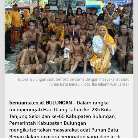
u
n
a
n
B
a
t
u
B
e
n
a
u
H
Bupati Bulungan saat berfoto bersama dengan masyakarat adat
a
Punan Batu Benau. (Foto: Ike Julianti/Benuanta)
d
i
r
benuanta.co.id, BULUNGAN
– Dalam rangka
i
U
memperingati Hari Ulang Tahun ke-235 Kota
p
Tanjung Selor dan ke-65 Kabupaten Bulungan,
a
Pemerintah Kabupaten Bulungan
c
mengikutsertakan masyarakat adat Punan Batu
a
r
Benau dalam upacara peringatan yang digelar di