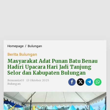
Homepage
/
Bulungan
M
a
Berita Bulungan
s
y
Masyarakat Adat Punan Batu Benau
a
Hadiri Upacara Hari Jadi Tanjung
r
Selor dan Kabupaten Bulungan
a
k
Benuanta03
13 Oktober 2025
a
Bulungan
t
A
d
a
t
P