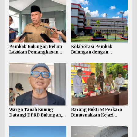
Pemkab Bulungan Belum
Kolaborasi Pemkab
Lakukan Pemangkasan
Bulungan dengan
TPP ASN, Bupati: Belum
Unikaltar, Satu
Ada Arahan Pusat
Desa/Kelurahan Satu
Sarjana
Warga Tanah Kuning
Barang Bukti 53 Perkara
Datangi DPRD Bulungan,
Dimusnahkan Kejari
Minta Hak Plasma 20
Bulungan, Masih
Persen segera
Didominasi Kasus Sabu
Diselesaikan