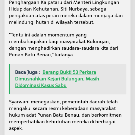
Penghargaan Kalpataru dari Menteri Lingkungan
a
Hidup dan Kehutanan, Siti Nurbaya, sebagai
b
u
pengakuan atas peran mereka dalam menjaga dan
p
melindungi hutan di wilayah tersebut.
a
t
“Tentu ini adalah momentum yang
e
membahagiakan bagi masyarakat Bulungan,
n
B
dengan menghadirkan saudara-saudara kita dari
u
Punan Batu Benau,” katanya.
l
u
n
Baca Juga :
Barang Bukti 53 Perkara
g
Dimusnahkan Kejari Bulungan, Masih
a
Didominasi Kasus Sabu
n
Syarwani menegaskan, pemerintah daerah telah
mengakui secara resmi keberadaan masyarakat
hukum adat Punan Batu Benau, dan berkomitmen
memperhatikan kebutuhan mereka di berbagai
aspek.