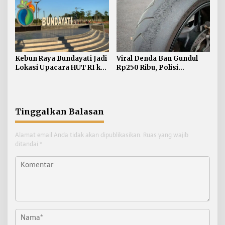
Kebun Raya Bundayati Jadi
Viral Denda Ban Gundul
Lokasi Upacara HUT RI ke-
Rp250 Ribu, Polisi
81
Bulungan Tegaskan Belum
Ada Razia Khusus
Tinggalkan Balasan
Alamat email Anda tidak akan dipublikasikan.
Ruas yang wajib
ditandai
*