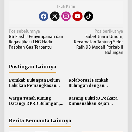
Ikuti Kami
N
Pos sebelumnya
Pos berikutnya
86 Flash ! Penyimpanan dan
Sabet Juara Umum,
a
Regasifikasi LNG Hadir
Kecamatan Tanjung Selor
v
Pasokan Gas Terbantu
Raih 93 Medali Porkab II
i
Bulungan
g
a
Postingan Lainnya
s
i
Pemkab Bulungan Belum
Kolaborasi Pemkab
Lakukan Pemangkasan
Bulungan dengan
p
TPP ASN, Bupati: Belum
Unikaltar, Satu
o
Ada Arahan Pusat
Desa/Kelurahan Satu
Warga Tanah Kuning
Barang Bukti 53 Perkara
s
Sarjana
Datangi DPRD Bulungan,
Dimusnahkan Kejari
Minta Hak Plasma 20
Bulungan, Masih
Persen segera
Didominasi Kasus Sabu
Diselesaikan
Berita Benuanta Lainnya