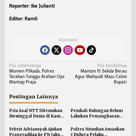
Reporter: Ike Julianti
Editor: Ramli
Ikuti Kami
N
Pos sebelumnya
Pos berikutnya
Momen Pilkada, Polres
Mantan Pj Sekda Berau
a
Tarakan Tunggu Arahan Ops
Agus Wahyudi Maju Calon
v
Mantap Praja
Bupati
i
g
Postingan Lainnya
a
s
Pria Asal NTT Ditemukan
Pemkab Bulungan Belum
i
Meninggal Dunia di Kamar
Lakukan Pemangkasan
Kos Sebatik Barat
TPP ASN, Bupati: Belum
p
Ada Arahan Pusat
Febrie Adriansyah Ajukan
Polres Nunukan Amankan
o
Praperadilan ke PN Jaksel
3 Diduga Pelaku