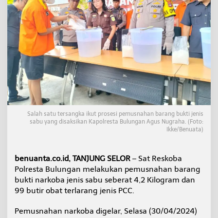
a
h
k
a
n
d
i
D
e
p
a
n
T
Salah satu tersangka ikut prosesi pemusnahan barang bukti jenis
e
sabu yang disaksikan Kapolresta Bulungan Agus Nugraha. (Foto:
r
Ikke/Benuata)
s
a
n
benuanta.co.id, TANJUNG SELOR
– Sat Reskoba
g
Polresta Bulungan melakukan pemusnahan barang
k
bukti narkoba jenis sabu seberat 4,2 Kilogram dan
a
99 butir obat terlarang jenis PCC.
Pemusnahan narkoba digelar, Selasa (30/04/2024)