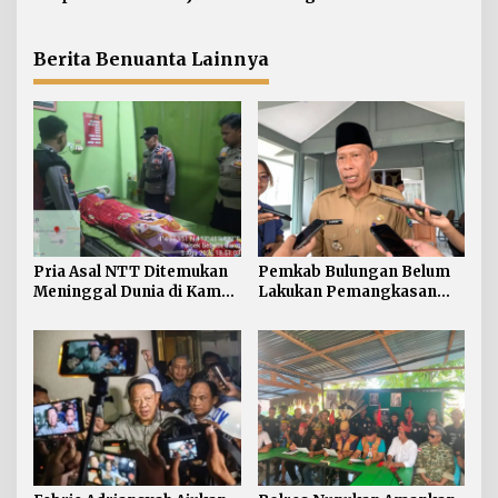
s
pada Rabu Siang
Penyebaran Konten SARA
Berita Benuanta Lainnya
Pria Asal NTT Ditemukan
Pemkab Bulungan Belum
Meninggal Dunia di Kamar
Lakukan Pemangkasan
Kos Sebatik Barat
TPP ASN, Bupati: Belum
Ada Arahan Pusat