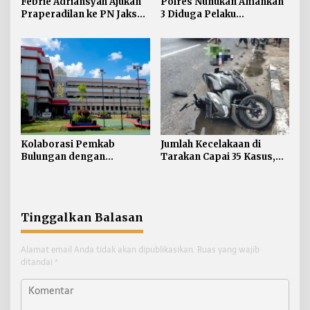
Febrie Adriansyah Ajukan
Polres Nunukan Amankan
Praperadilan ke PN Jaksel
3 Diduga Pelaku
pada Rabu Siang
Penyebaran Konten SARA
Kolaborasi Pemkab
Jumlah Kecelakaan di
Bulungan dengan
Tarakan Capai 35 Kasus,
Unikaltar, Satu
Satlantas Atensi
Desa/Kelurahan Satu
Pengendara di Bawah
Sarjana
Umur
Tinggalkan Balasan
Alamat email Anda tidak akan dipublikasikan.
Ruas yang wajib
ditandai
*