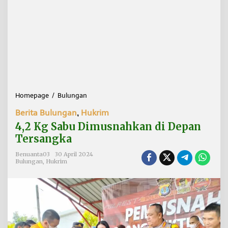
Homepage
/
Bulungan
4
,
Berita Bulungan
,
Hukrim
2
K
4,2 Kg Sabu Dimusnahkan di Depan
g
Tersangka
S
a
Benuanta03
30 April 2024
b
Bulungan
,
Hukrim
u
D
i
m
u
s
n