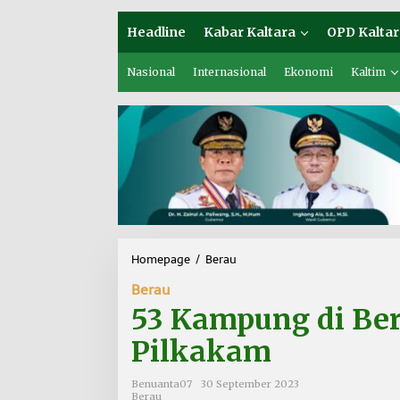
Headline
Kabar Kaltara
OPD Kaltar
Nasional
Internasional
Ekonomi
Kaltim
Homepage
/
Berau
5
3
Berau
K
a
53 Kampung di Ber
m
p
Pilkakam
u
n
Benuanta07
30 September 2023
g
Berau