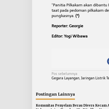
“Panitia Pilkakam akan dibantu
taat pada pedoman pilkakam de
pungkasnya.
(*)
Reporter: Georgie
Editor: Yogi Wibawa
N
Pos sebelumnya
Gegara Layangan, Jaringan Listrik 
a
v
i
Postingan Lainnya
g
a
Komunitas Penyelam Berau Divers Kecam A