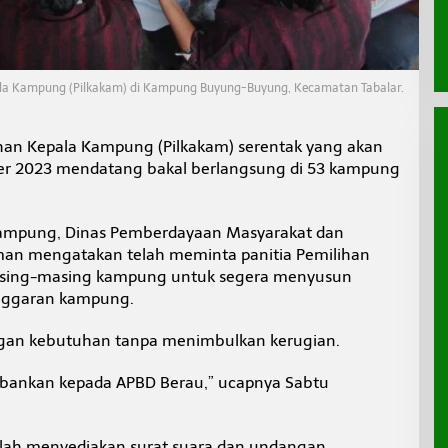
la Kampung (Pilkakam) di Kampung Buyung-Buyung, Kecamatan Tabalar.
han Kepala Kampung (Pilkakam) serentak yang akan
ber 2023 mendatang bakal berlangsung di 53 kampung
ampung, Dinas Pemberdayaan Masyarakat dan
an mengatakan telah meminta panitia Pemilihan
asing-masing kampung untuk segera menyusun
nggaran kampung.
engan kebutuhan tanpa menimbulkan kerugian.
ebankan kepada APBD Berau,” ucapnya Sabtu
elah menyediakan surat suara dan undangan