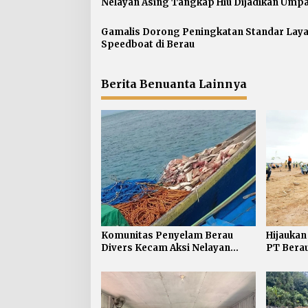
s
Nelayan Asing Tangkap Hiu Dijadikan Ump
Pancing
i
p
Gamalis Dorong Peningkatan Standar Lay
Speedboat di Berau
o
s
Berita Benuanta Lainnya
Komunitas Penyelam Berau
Hijauka
Divers Kecam Aksi Nelayan
PT Berau
Asing Tangkap Hiu Dijadikan
Hektare 
Umpan Pancing
Pohon