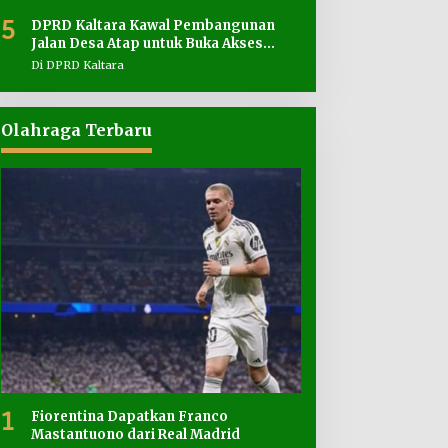
5
DPRD Kaltara Kawal Pembangunan
Jalan Desa Atap untuk Buka Akses
Wilayah Perbatasan
Di DPRD Kaltara
Olahraga Terbaru
1
Fiorentina Dapatkan Franco
Mastantuono dari Real Madrid