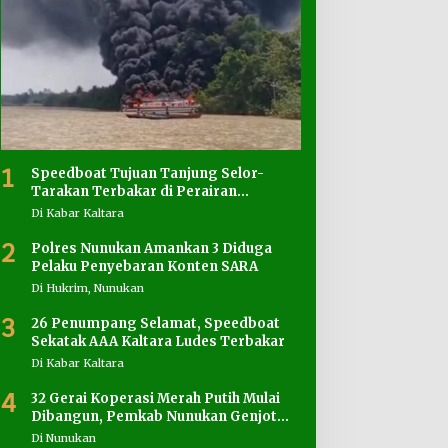
1
Speedboat Tujuan Tanjung Selor-
Tarakan Terbakar di Perairan
Salimbatu
Di Kabar Kaltara
2
Polres Nunukan Amankan 3 Diduga
Pelaku Penyebaran Konten SARA
Di Hukrim, Nunukan
3
26 Penumpang Selamat, Speedboat
Sekatak AAA Kaltara Ludes Terbakar
Di Kabar Kaltara
4
32 Gerai Koperasi Merah Putih Mulai
Dibangun, Pemkab Nunukan Genjot
Penyediaan Lahan
Di Nunukan