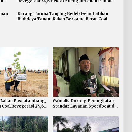
an
Revegetasi 24,6 Hektare dengan Tanam 3 Ribu
Pohon
anan
Karang Taruna Tanjung Redeb Gelar Latihan
Budidaya Tanam Kakao Bersama Berau Coal
n Lahan Pascatambang,
Gamalis Dorong Peningkatan
 Coal Revegetasi 24,6
Standar Layanan Speedboat di
dengan Tanam 3 Ribu
Berau