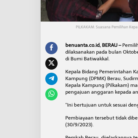
PILKAKAM: Suasana Pemilihan Kepa
benuanta.co.id, BERAU –
Pemili
dilaksanakan pada bulan Okto
di Bumi Batiwakkal.
Kepala Bidang Pemerintahan K
Kampung (DPMK) Berau, Sudirm
Kepala Kampung (Pilkakam) m
pengajuan anggaran kepada a
“Ini bertujuan untuk sesuai d
Pembiayaan tersebut tidak dib
(30/9/2023).
Pemkab Berau, dijelaskannya t