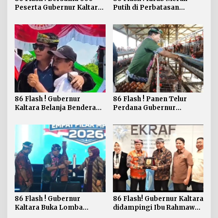
Peserta Gubernur Kaltara
Putih di Perbatasan
Ikuti Run Night Slipi
Perkokoh Nasionalisme
Tarakan
86 Flash ! Gubernur
86 Flash ! Panen Telur
Kaltara Belanja Bendera
Perdana Gubernur
Merah Putih di Bagikan ke
Berharap dapat
Masyarakat Sebatik
Meningkatkan
Kesejahteraan Peternakan
86 Flash ! Gubernur
86 Flash! Gubernur Kaltara
Kaltara Buka Lomba
didampingi Ibu Rahmawati
Cerdas Cermat Empat
Audiensi ke Mentri