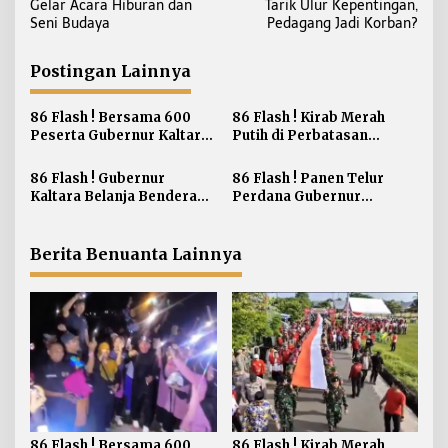
v
Gelar Acara Hiburan dan
Tarik Ulur Kepentingan,
a
i
Seni Budaya
Pedagang Jadi Korban?
a
g
n
a
Postingan Lainnya
s
i
86 Flash ! Bersama 600
86 Flash ! Kirab Merah
Peserta Gubernur Kaltara
Putih di Perbatasan
p
Ikuti Run Night Slipi
Perkokoh Nasionalisme
o
Tarakan
86 Flash ! Gubernur
86 Flash ! Panen Telur
s
Kaltara Belanja Bendera
Perdana Gubernur
Merah Putih di Bagikan ke
Berharap dapat
Masyarakat Sebatik
Meningkatkan
Kesejahteraan Peternakan
Berita Benuanta Lainnya
86 Flash ! Bersama 600
86 Flash ! Kirab Merah