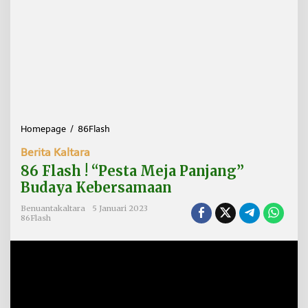
Homepage
/
86Flash
8
6
Berita Kaltara
F
l
86 Flash ! “Pesta Meja Panjang”
a
Budaya Kebersamaan
s
h
Benuantakaltara
5 Januari 2023
!
86Flash
"
P
e
s
t
a
M