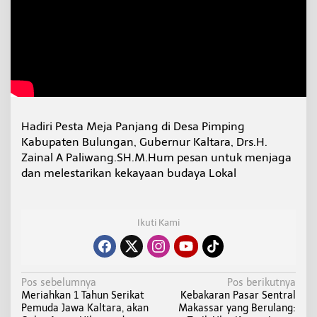
e
j
a
P
a
n
j
a
n
g
Hadiri Pesta Meja Panjang di Desa Pimping
"
Kabupaten Bulungan, Gubernur Kaltara, Drs.H.
B
Zainal A Paliwang.SH.M.Hum pesan untuk menjaga
u
dan melestarikan kekayaan budaya Lokal
d
a
y
a
Ikuti Kami
K
e
b
e
r
N
Pos sebelumnya
Pos berikutnya
s
Meriahkan 1 Tahun Serikat
Kebakaran Pasar Sentral
a
a
Pemuda Jawa Kaltara, akan
Makassar yang Berulang:
m