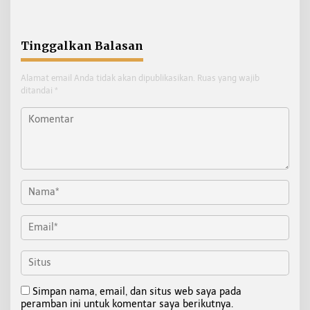
Pilar MPR RI
Ekonomi Kreatif RI
Tinggalkan Balasan
Alamat email Anda tidak akan dipublikasikan.
Ruas yang wajib
ditandai
*
Simpan nama, email, dan situs web saya pada
peramban ini untuk komentar saya berikutnya.